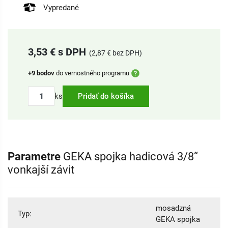
Vypredané
3,53 € s DPH
(2,87 € bez DPH)
+9 bodov
do vernostného programu
ks
Pridať do košíka
Parametre
GEKA spojka hadicová 3/8“
vonkajší závit
mosadzná
Typ:
GEKA spojka