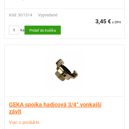
Kód: 3G1314
Vypredané
3,45 €
s DPH
ks
Pridať do košíka
GEKA spojka hadicová 3/4“ vonkajší
závit
Viac o produkte