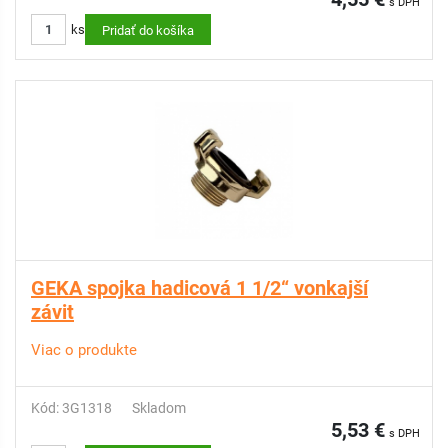
s DPH
ks
Pridať do košíka
GEKA spojka hadicová 1 1/2“ vonkajší
závit
Viac o produkte
Kód: 3G1318
Skladom
5,53 €
s DPH