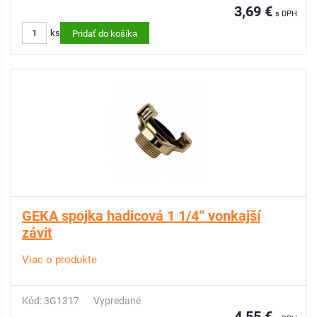
3,69 €
s DPH
ks
Pridať do košíka
GEKA spojka hadicová 1 1/4“ vonkajší
závit
Viac o produkte
Kód: 3G1317
Vypredané
4,55 €