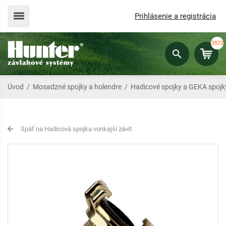
Prihlásenie a registrácia
3572
Úvod
/
Mosadzné spojky a holendre
/
Hadicové spojky a GEKA spojk
Späť na Hadicová spojka vonkajší závit