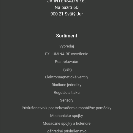
JV INTERSAD s.r.o.
Na pažiti 6D
900 21 Svätý Jur
Sortiment
Výpredaj
FX LUMINAIRE osvetlenie
Postrekovače
Trysky
Elektromagnetické ventily
Riadiace jednotky
Regulácia tlaku
Senzory
Príslušenstvo k postrekovačom a montážne pomôcky
Mechanické spojky
Mosadzné spojky a holendre
Záhradné príslušenstvo