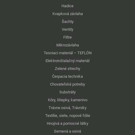
Hadice
Kvapková závlaha
Šachty
Ventily
Filtre
Mikrozávlaha
Tesniaci materiál – TEFLÓN
Elektroinštalačný materiál
Zelené strechy
Čerpacia technika
Chovateľské potreby
Substráty
Kôry, štiepky, kamenivo
Trávne osivá, Trávniky
Textílie, siete, nopové fólie
Hnojivá a pomocné látky
Semená a osivá