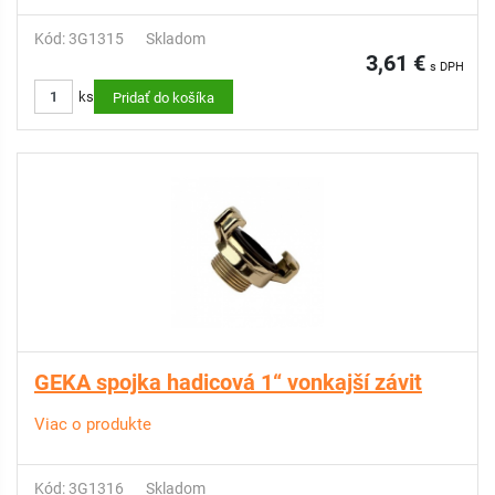
Kód: 3G1315
Skladom
3,61 €
s DPH
ks
Pridať do košíka
GEKA spojka hadicová 1“ vonkajší závit
Viac o produkte
Kód: 3G1316
Skladom