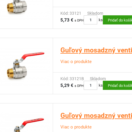
Kód: 33121
Skladom
5,73 €
ks
Pridať do koší
s DPH
Guľový mosadzný ventil
Viac o produkte
Kód: 33121B
Skladom
5,29 €
ks
Pridať do koší
s DPH
Guľový mosadzný ventil
Viac o produkte