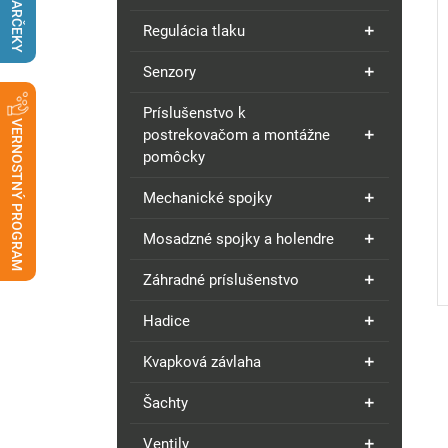
DARČEKY
Regulácia tlaku
Senzory
Príslušenstvo k
VERNOSTNÝ PROGRAM
postrekovačom a montážne
pomôcky
Mechanické spojky
Mosadzné spojky a holendre
Záhradné príslušenstvo
Hadice
Kvapková závlaha
Šachty
Ventily