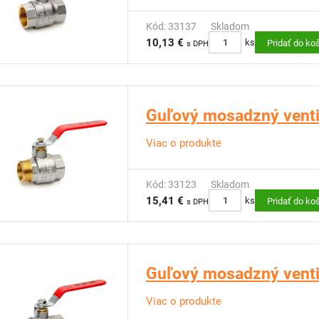
Kód: 33137
Skladom
10,13 €
ks
Pridať do ko
s DPH
Guľový mosadzný ventil
Viac o produkte
Kód: 33123
Skladom
15,41 €
ks
Pridať do ko
s DPH
Guľový mosadzný ventil
Viac o produkte