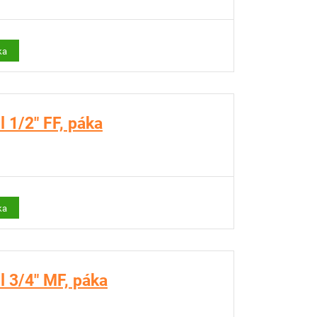
ka
 1/2" FF, páka
ka
 3/4" MF, páka