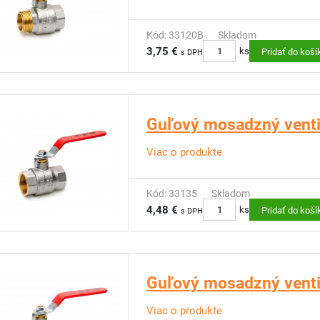
Kód: 33120B
Skladom
3,75 €
ks
Pridať do koší
s DPH
Guľový mosadzný ventil
Viac o produkte
Kód: 33135
Skladom
4,48 €
ks
Pridať do koší
s DPH
Guľový mosadzný ventil
Viac o produkte