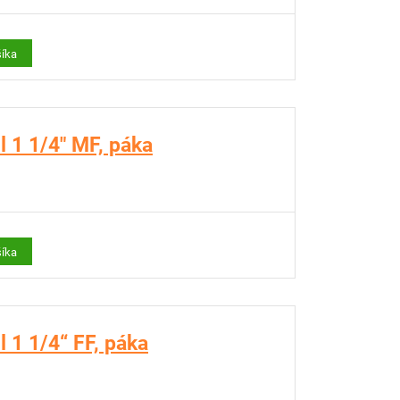
šíka
 1 1/4" MF, páka
šíka
 1 1/4“ FF, páka