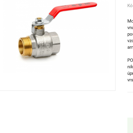
Kó
Mo
vn
po
vz
ar
PO
ni
úp
vr