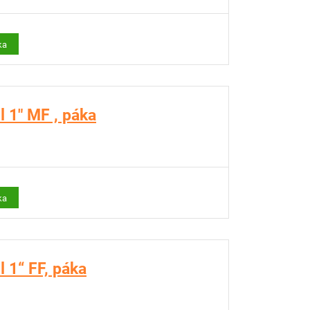
ka
 1" MF , páka
ka
 1“ FF, páka