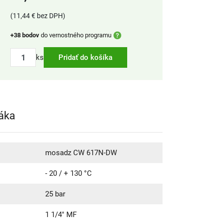
(11,44 € bez DPH)
+38 bodov
do vernostného programu
ks
Pridať do košíka
páka
mosadz CW 617N-DW
- 20 / + 130 °C
25 bar
1 1/4" MF