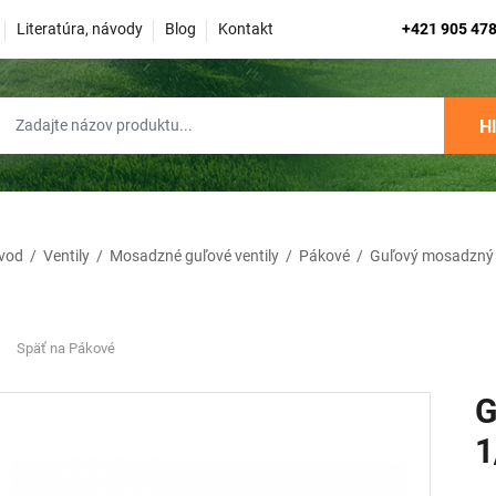
Literatúra, návody
Blog
Kontakt
+421 905 478
H
vod
/
Ventily
/
Mosadzné guľové ventily
/
Pákové
/
Guľový mosadzný v
Späť na Pákové
G
1