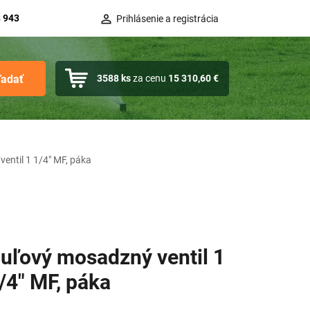
 943
Prihlásenie a registrácia
ľadať
3588
ks
za cenu
15 310,60 €
entil 1 1/4" MF, páka
uľový mosadzný ventil 1
/4" MF, páka