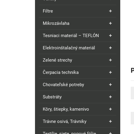
Filtre
Mikrozávlaha
Tesniaci materiál – TEFLÓN
Elektroinštalačný materiál
Zelené strechy
Čerpacia technika
Chovateľské potreby
Substráty
Kôry, štiepky, kamenivo
Trávne osivá, Trávniky
Textílie, siete, nopové fólie