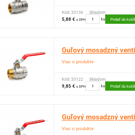
Kód: 33136
Skladom
5,88 €
ks
Pridať do koší
s DPH
Guľový mosadzný ventil
Viac o produkte
Kód: 33122
Skladom
9,85 €
ks
Pridať do koší
s DPH
Guľový mosadzný ventil
Viac o produkte