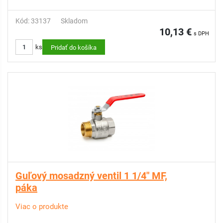
Kód: 33137
Skladom
10,13 €
s DPH
ks
Pridať do košíka
Guľový mosadzný ventil 1 1/4" MF,
páka
Viac o produkte