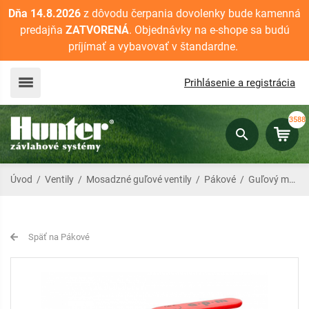
Dňa 14.8.2026
z dôvodu čerpania dovolenky bude kamenná
predajňa
ZATVORENÁ
. Objednávky na e-shope sa budú
príjímať a vybavovať v štandardne.
Prihlásenie a registrácia
3588
Úvod
/
Ventily
/
Mosadzné guľové ventily
/
Pákové
/
Guľový mosadzný ventil 3/4" MF, páka
Späť na Pákové