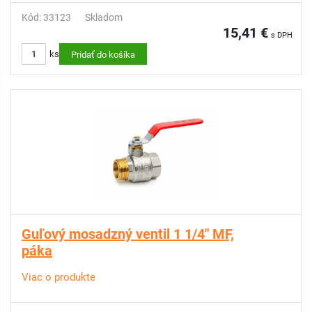
Kód: 33123
Skladom
15,41 €
s DPH
ks
Pridať do košíka
Guľový mosadzný ventil 1 1/4" MF,
páka
Viac o produkte