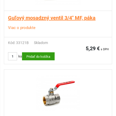
Guľový mosadzný ventil 3/4" MF, páka
Viac o produkte
Kód: 33121B
Skladom
5,29 €
s DPH
ks
Pridať do košíka