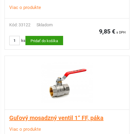
Viac o produkte
Kód: 33122
Skladom
9,85 €
s DPH
ks
Pridať do košíka
Guľový mosadzný ventil 1“ FF, páka
Viac o produkte