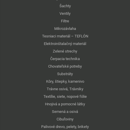
Šachty
Ventily
Filtre
Mikrozávlaha
Tesniaci materiál – TEFLÓN
Elektroinštalačný materiál
Zelené strechy
Čerpacia technika
Chovateľské potreby
Substráty
Kôry, štiepky, kamenivo
Trávne osivá, Trávniky
Textílie, siete, nopové fólie
Hnojivá a pomocné látky
Semená a osivá
Cibuľoviny
Palivové drevo, pelety, brikety