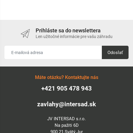
Prihláste sa do newslettera
Len užitočné informácie pre vašu záhradu
Odoslať
Máte otázku? Kontaktujte nás
+421 905 478 943
zavlahy@intersad.sk
JV INTERSAD s.r.o.
Na pažiti 6D
900 21 Svätý Jur