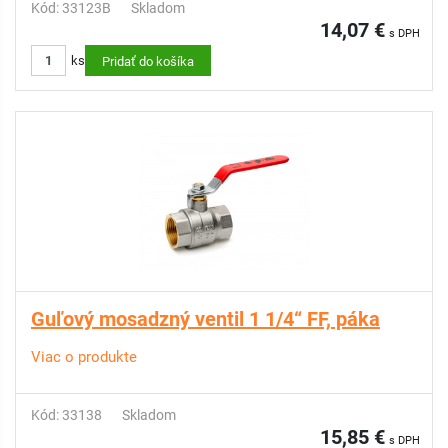
Kód: 33123B
Skladom
14,07 €
s DPH
ks
Pridať do košíka
Guľový mosadzný ventil 1 1/4“ FF, páka
Viac o produkte
Kód: 33138
Skladom
15,85 €
s DPH