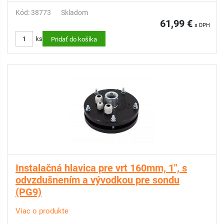
Kód: 38773
Skladom
61,99 €
s DPH
ks
Pridať do košíka
Instalačná hlavica pre vrt 160mm, 1", s
odvzdušnením a vývodkou pre sondu
(PG9)
Viac o produkte