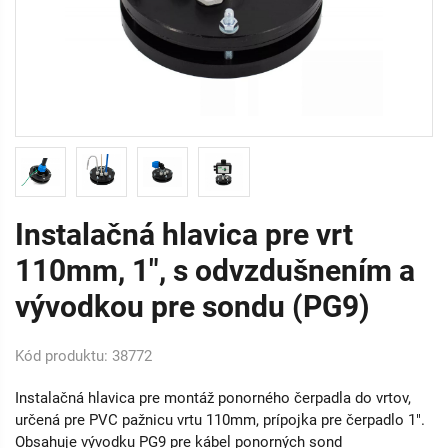
Instalačná hlavica pre vrt
110mm, 1", s odvzdušnením a
vývodkou pre sondu (PG9)
Kód produktu: 38772
Instalačná hlavica pre montáž ponorného čerpadla do vrtov,
určená pre PVC pažnicu vrtu 110mm, prípojka pre čerpadlo 1".
Obsahuje vývodku PG9 pre kábel ponorných sond