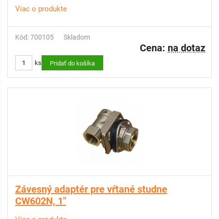
Viac o produkte
Kód: 700105
Skladom
Cena:
na dotaz
ks
Pridať do košíka
Závesný adaptér pre vŕtané studne
CW602N, 1"