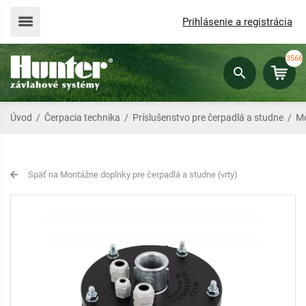
Prihlásenie a registrácia
3566
Úvod
/
Čerpacia technika
/
Príslušenstvo pre čerpadlá a studne
/
Mo
Späť na Montážne doplnky pre čerpadlá a studne (vrty)