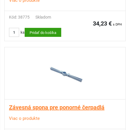
Viac o produkte
Kód: 38775
Skladom
34,23 €
s DPH
ks
Pridať do košíka
Závesná spona pre ponorné čerpadlá
Viac o produkte