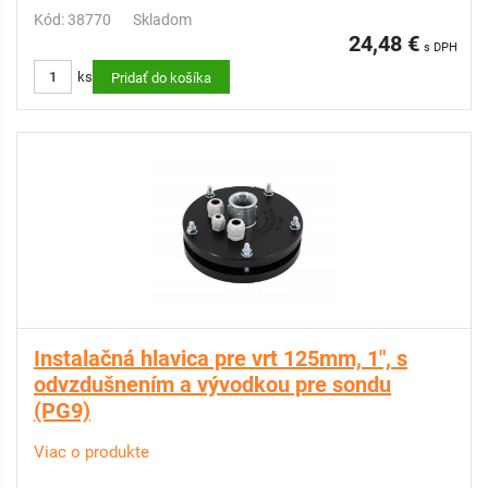
Kód: 38770
Skladom
24,48 €
s DPH
ks
Pridať do košíka
Instalačná hlavica pre vrt 125mm, 1", s
odvzdušnením a vývodkou pre sondu
(PG9)
Viac o produkte