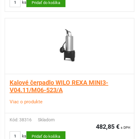
ks
Pridať do košíka
Kalové čerpadlo WILO REXA MINI3-
V04.11/M06-523/A
Viac o produkte
Kód: 38316
Skladom
482,85 €
s DPH
ks
Pridať do košíka