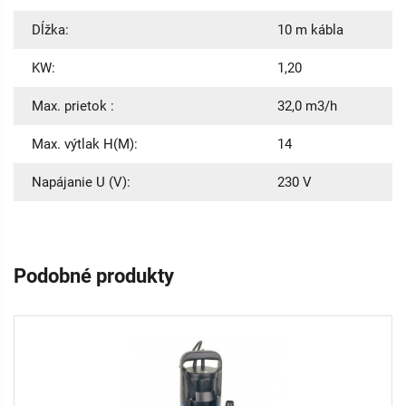
Dĺžka:
10 m kábla
KW:
1,20
Max. prietok :
32,0 m3/h
Max. výtlak H(M):
14
Napájanie U (V):
230 V
Podobné produkty