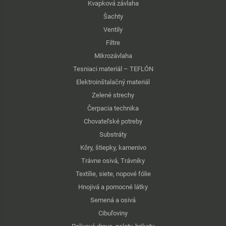
Kvapková závlaha
Šachty
Ventily
Filtre
Mikrozávlaha
Tesniaci materiál – TEFLÓN
Elektroinštalačný materiál
Zelené strechy
Čerpacia technika
Chovateľské potreby
Substráty
Kôry, štiepky, kamenivo
Trávne osivá, Trávniky
Textílie, siete, nopové fólie
Hnojivá a pomocné látky
Semená a osivá
Cibuľoviny