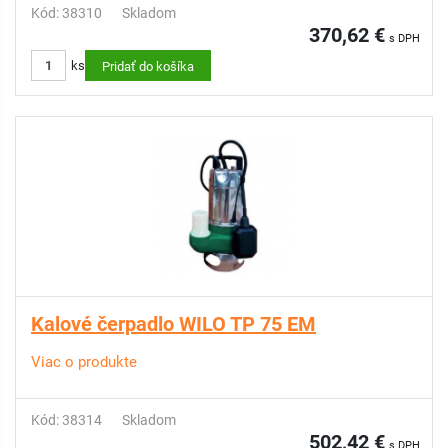
Kód: 38310
Skladom
370,62 €
s DPH
ks
Pridať do košíka
Kalové čerpadlo WILO TP 75 EM
Viac o produkte
Kód: 38314
Skladom
502,42 €
s DPH