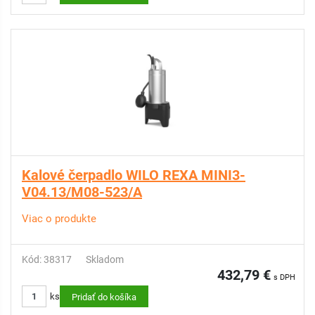
Kalové čerpadlo WILO REXA MINI3-
V04.13/M08-523/A
Viac o produkte
Kód: 38317
Skladom
432,79 €
s DPH
ks
Pridať do košíka