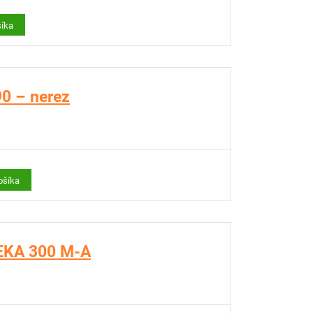
šíka
90 – nerez
ošíka
FEKA 300 M-A