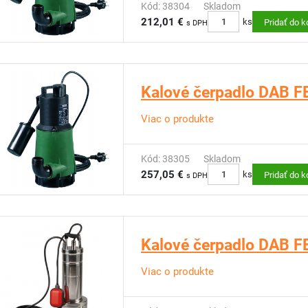
Kód: 38304
Skladom
212,01 €
ks
Pridať do k
s DPH
Kalové čerpadlo DAB 
Viac o produkte
Kód: 38305
Skladom
257,05 €
ks
Pridať do k
s DPH
Kalové čerpadlo DAB 
Viac o produkte