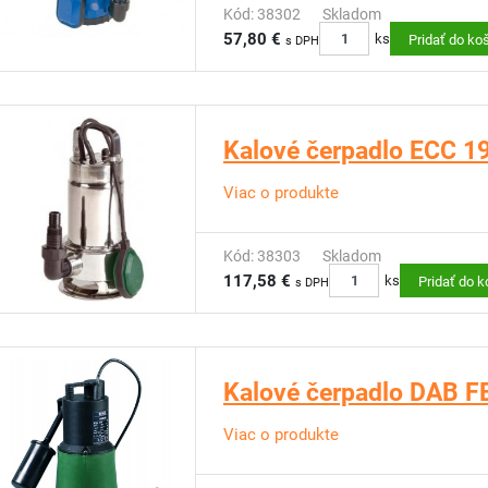
Kód: 38302
Skladom
57,80 €
ks
Pridať do ko
s DPH
Kalové čerpadlo ECC 1
Viac o produkte
Kód: 38303
Skladom
117,58 €
ks
Pridať do k
s DPH
Kalové čerpadlo DAB 
Viac o produkte