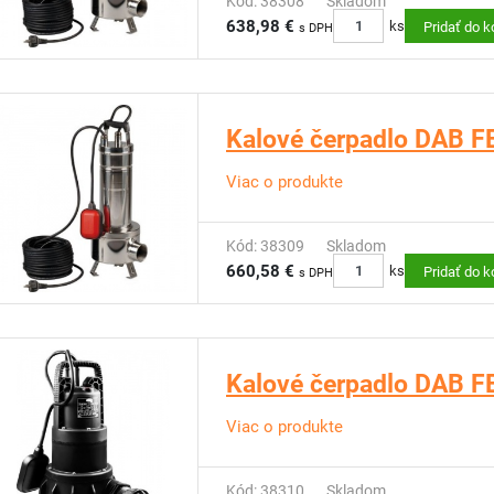
Kód: 38308
Skladom
638,98 €
ks
Pridať do k
s DPH
Kalové čerpadlo DAB F
Viac o produkte
Kód: 38309
Skladom
660,58 €
ks
Pridať do k
s DPH
Kalové čerpadlo DAB 
Viac o produkte
Kód: 38310
Skladom