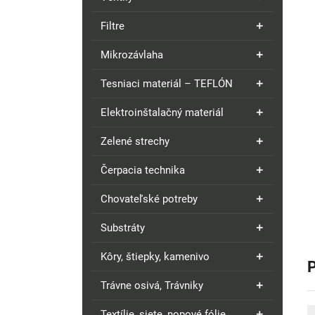
Filtre
Mikrozávlaha
Tesniaci materiál – TEFLÓN
Elektroinštalačný materiál
Zelené strechy
Čerpacia technika
Chovateľské potreby
Substráty
Kôry, štiepky, kamenivo
Trávne osivá, Trávniky
Textílie, siete, nopové fólie