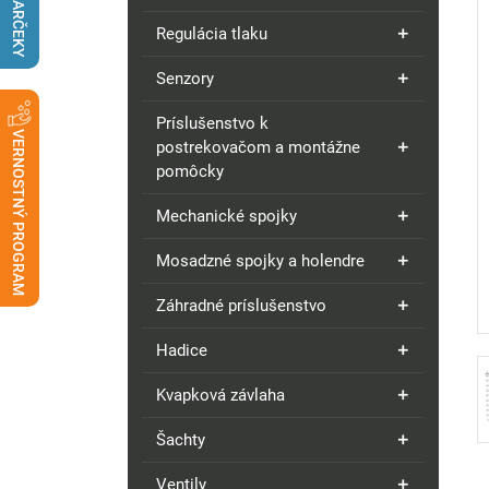
DARČEKY
Regulácia tlaku
Senzory
Príslušenstvo k
VERNOSTNÝ PROGRAM
postrekovačom a montážne
pomôcky
Mechanické spojky
Mosadzné spojky a holendre
Záhradné príslušenstvo
Hadice
Kvapková závlaha
Šachty
Ventily