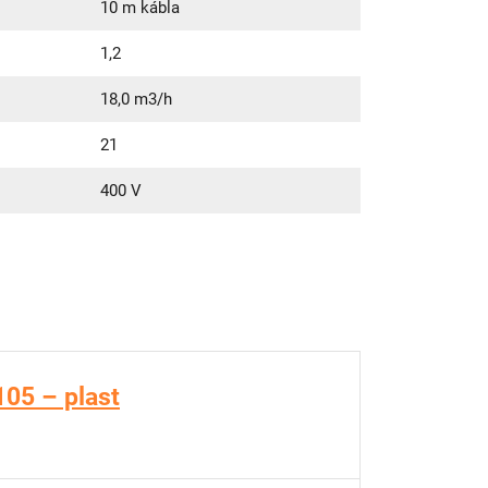
10 m kábla
1,2
18,0 m3/h
21
400 V
05 – plast