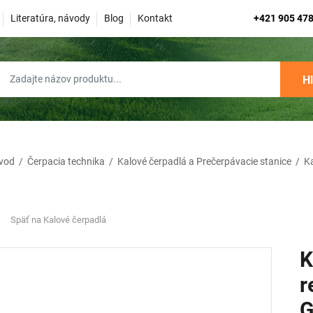
Literatúra, návody
Blog
Kontakt
+421 905 478
H
vod
/
Čerpacia technika
/
Kalové čerpadlá a Prečerpávacie stanice
/
K
Späť na Kalové čerpadlá
K
r