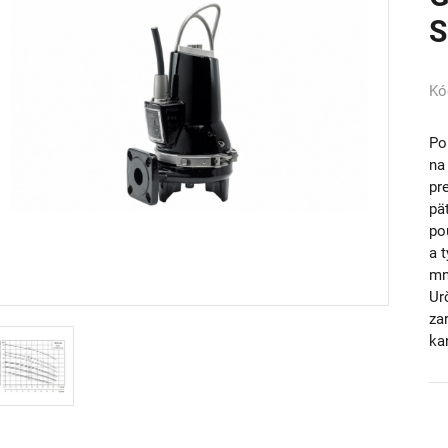
S
Kó
Po
na
pr
pä
po
a 
mn
Ur
za
ka