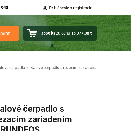
 943
Prihlásenie a registrácia
ľadať
3566
ks
za cenu
15 077,88 €
alové čerpadlá
/
Kalové čerpadlo s rezacím zariadením GRUNDFOS SEG.40.12.2.50B
alové čerpadlo s
ezacím zariadením
GRUNDFOS