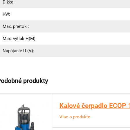
Dĺžka:
KW:
Max. prietok :
Max. výtlak H(M):
Napájanie U (V):
Podobné produkty
Kalové čerpadlo ECOP 1
Viac o produkte