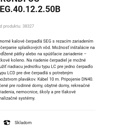
EG.40.12.2.50B
d produktu: 38327
norné kalové čerpadlá SEG s rezacím zariadením
 čerpanie splaškových vôd. Možnosť inštalácie na
edĺžené pätky alebo na spúšťacie zariadenie –
tkové koleno. Na riadenie čerpadiel je možné
užiť riadiacu jednotku typu LC pre jedno čerpadlo
typu LCD pre dve čerpadlá s potrebným
ožstvom plavákov. Kábel 10 m. Pripojenie DN40.
čené pre rodinné domy, obytné domy, rekreačné
riadenia, nemocnice, školy a pre tlakové
nalizačné systémy.
Skladom