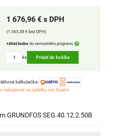
1 676,96 € s DPH
(1 363,38 € bez DPH)
+4544 bodov
do vernostného programu
ks
Pridať do košíka
látková kalkulačka:
o nakupovať na splátky cez Quatro
ením GRUNDFOS SEG.40.12.2.50B