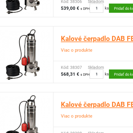
Kód: 38306
Skladom
539,00 €
ks
Pridať do k
s DPH
Kalové čerpadlo DAB F
Viac o produkte
Kód: 38307
Skladom
568,31 €
ks
Pridať do k
s DPH
Kalové čerpadlo DAB 
Viac o produkte