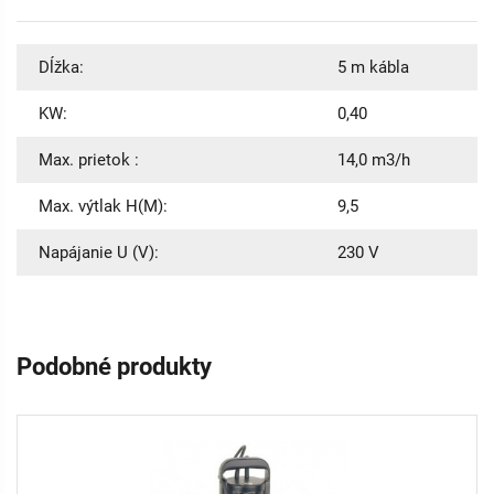
Dĺžka:
5 m kábla
KW:
0,40
Max. prietok :
14,0 m3/h
Max. výtlak H(M):
9,5
Napájanie U (V):
230 V
Podobné produkty