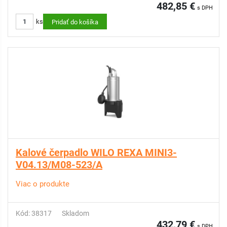
482,85 €
s DPH
ks
Pridať do košíka
Kalové čerpadlo WILO REXA MINI3-
V04.13/M08-523/A
Viac o produkte
Kód: 38317
Skladom
432,79 €
s DPH