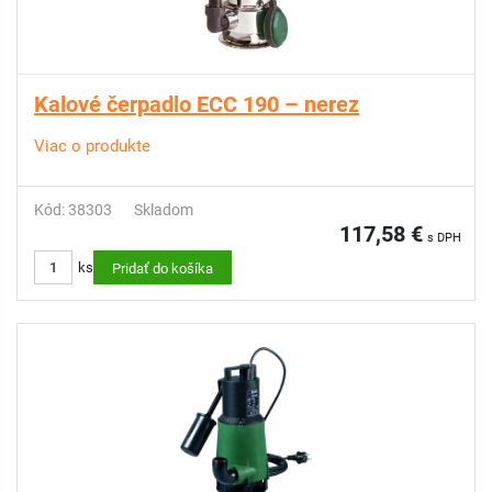
Kalové čerpadlo ECC 190 – nerez
Viac o produkte
Kód: 38303
Skladom
117,58 €
s DPH
ks
Pridať do košíka