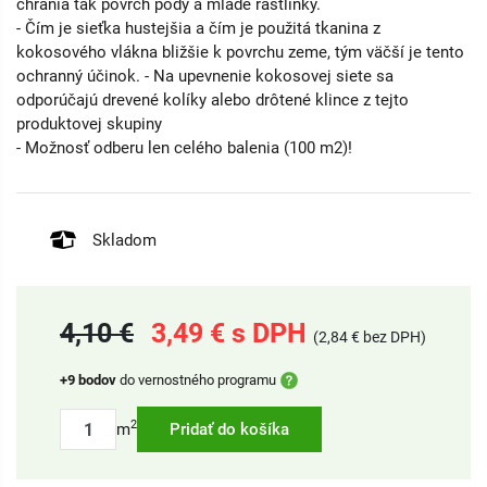
chránia tak povrch pôdy a mladé rastlinky.
- Čím je sieťka hustejšia a čím je použitá tkanina z
kokosového vlákna bližšie k povrchu zeme, tým väčší je tento
ochranný účinok. - Na upevnenie kokosovej siete sa
odporúčajú drevené kolíky alebo drôtené klince z tejto
produktovej skupiny
- Možnosť odberu len celého balenia (100 m2)!
Skladom
4,10 €
3,49 € s DPH
(2,84 € bez DPH)
+9 bodov
do vernostného programu
2
m
Pridať do košíka