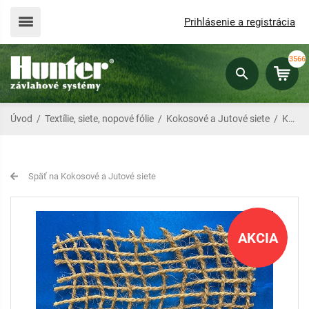
Prihlásenie a registrácia
3566
Úvod
/
Textílie, siete, nopové fólie
/
Kokosové a Jutové siete
/
Kokosová rohož 700 g/m2
Späť na Kokosové a Jutové siete
AKCIA