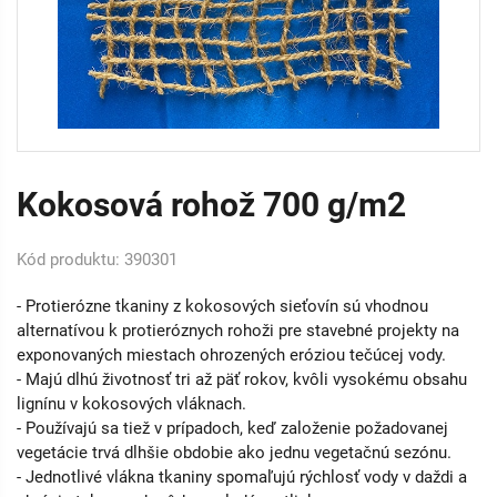
Kokosová rohož 700 g/m2
Kód produktu: 390301
- Protierózne tkaniny z kokosových sieťovín sú vhodnou
alternatívou k protieróznych rohoži pre stavebné projekty na
exponovaných miestach ohrozených eróziou tečúcej vody.
- Majú dlhú životnosť tri až päť rokov, kvôli vysokému obsahu
lignínu v kokosových vláknach.
- Používajú sa tiež v prípadoch, keď založenie požadovanej
vegetácie trvá dlhšie obdobie ako jednu vegetačnú sezónu.
- Jednotlivé vlákna tkaniny spomaľujú rýchlosť vody v daždi a