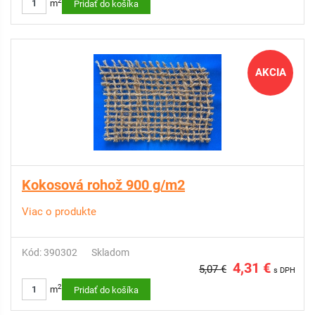
2
m
Pridať do košíka
AKCIA
Kokosová rohož 900 g/m2
Viac o produkte
Kód: 390302
Skladom
4,31 €
5,07 €
s DPH
2
m
Pridať do košíka