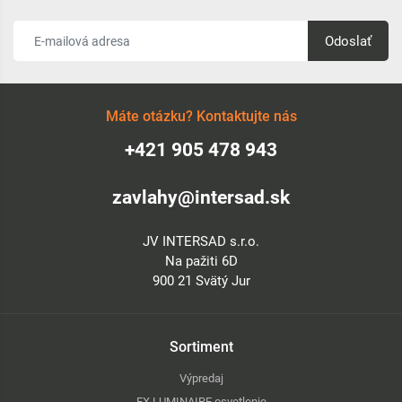
Odoslať
Máte otázku? Kontaktujte nás
+421 905 478 943
zavlahy@intersad.sk
JV INTERSAD s.r.o.
Na pažiti 6D
900 21 Svätý Jur
Sortiment
Výpredaj
FX LUMINAIRE osvetlenie