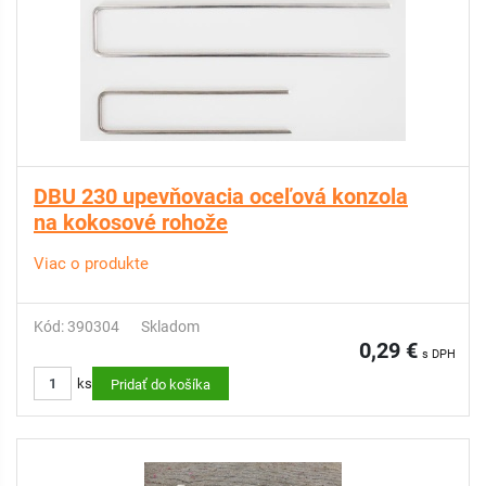
DBU 230 upevňovacia oceľová konzola
na kokosové rohože
Viac o produkte
Kód: 390304
Skladom
0,29 €
s DPH
ks
Pridať do košíka