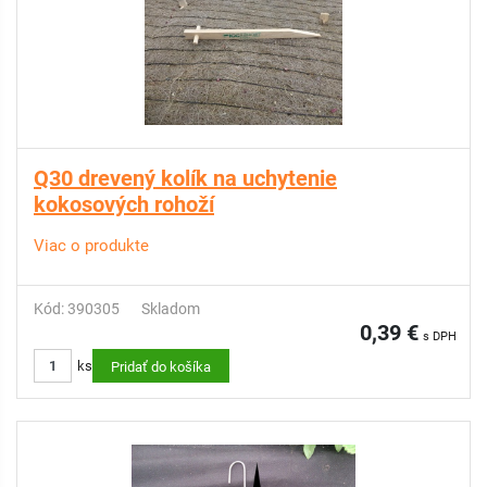
Q30 drevený kolík na uchytenie
kokosových rohoží
Viac o produkte
Kód: 390305
Skladom
0,39 €
s DPH
ks
Pridať do košíka