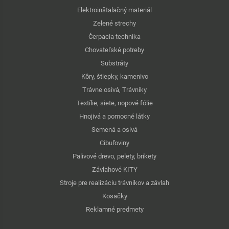
Elektroinštalačný materiál
Zelené strechy
Čerpacia technika
Chovateľské potreby
Substráty
Kôry, štiepky, kamenivo
Trávne osivá, Trávniky
Textílie, siete, nopové fólie
Hnojivá a pomocné látky
Semená a osivá
Cibuľoviny
Palivové drevo, pelety, brikety
Závlahové KITY
Stroje pre realizáciu trávnikov a závlah
Kosačky
Reklamné predmety