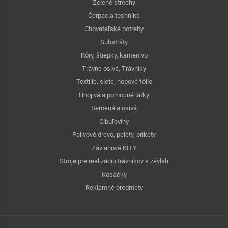
Zelené strechy
Čerpacia technika
Chovateľské potreby
Substráty
Kôry, štiepky, kamenivo
Trávne osivá, Trávniky
Textílie, siete, nopové fólie
Hnojivá a pomocné látky
Semená a osivá
Cibuľoviny
Palivové drevo, pelety, brikety
Závlahové KITY
Stroje pre realizáciu trávnikov a závlah
Kosačky
Reklamné predmety