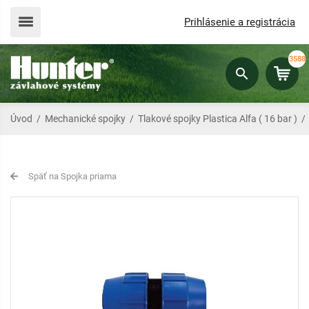
Prihlásenie a registrácia
3588
Úvod
/
Mechanické spojky
/
Tlakové spojky Plastica Alfa ( 16 bar )
Späť na Spojka priama