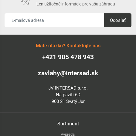
Len užitočné informácie pre vašu záhradu
Odoslať
Máte otázku? Kontaktujte nás
+421 905 478 943
zavlahy@intersad.sk
JV INTERSAD s.r.o.
Na pažiti 6D
900 21 Svätý Jur
Sortiment
Výpredaj