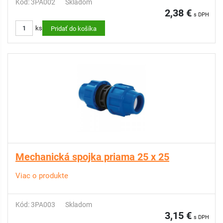
Kód: 3PA002
Skladom
2,38 €
s DPH
ks
Pridať do košíka
Mechanická spojka priama 25 x 25
Viac o produkte
Kód: 3PA003
Skladom
3,15 €
s DPH