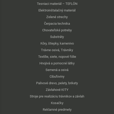
Tesniaci materiál – TEFLÓN
Elektroinštalačný materiál
Zelené strechy
Čerpacia technika
Chovateľské potreby
Substráty
Kôry, štiepky, kamenivo
Trávne osivá, Trávniky
Textílie, siete, nopové fólie
Hnojivá a pomocné látky
Semená a osivá
Cibuľoviny
Palivové drevo, pelety, brikety
Závlahové KITY
Stroje pre realizáciu trávnikov a závlah
Kosačky
Reklamné predmety