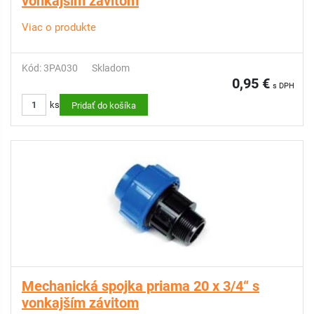
vonkajším závitom
Viac o produkte
Kód: 3PA030
Skladom
0,95 €
s DPH
ks
Pridať do košíka
Mechanická spojka priama 20 x 3/4“ s
vonkajším závitom