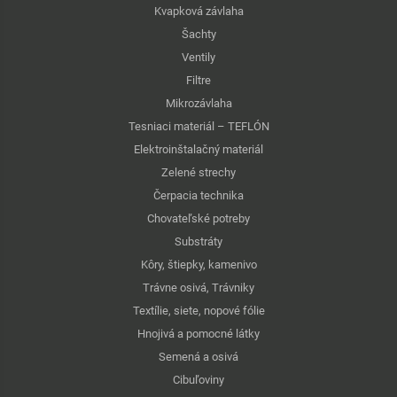
Kvapková závlaha
Šachty
Ventily
Filtre
Mikrozávlaha
Tesniaci materiál – TEFLÓN
Elektroinštalačný materiál
Zelené strechy
Čerpacia technika
Chovateľské potreby
Substráty
Kôry, štiepky, kamenivo
Trávne osivá, Trávniky
Textílie, siete, nopové fólie
Hnojivá a pomocné látky
Semená a osivá
Cibuľoviny