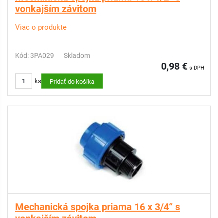
vonkajším závitom
Viac o produkte
Kód: 3PA029
Skladom
0,98 €
s DPH
ks
Pridať do košíka
Mechanická spojka priama 16 x 3/4“ s