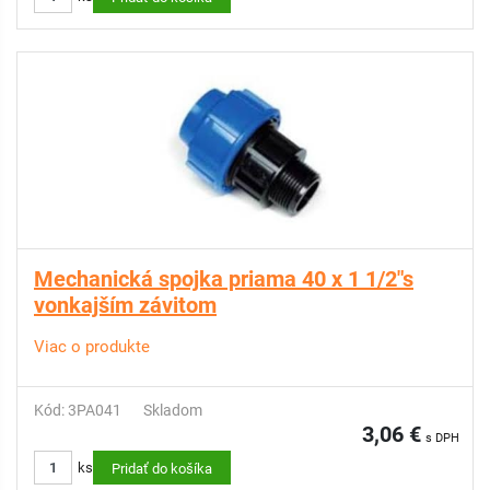
Mechanická spojka priama 40 x 1 1/2"s
vonkajším závitom
Viac o produkte
Kód: 3PA041
Skladom
3,06 €
s DPH
ks
Pridať do košíka