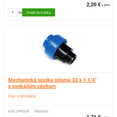
2,20 €
s DPH
ks
Pridať do košíka
Mechanická spojka priama 32 x 1 1/4"
s vonkajším závitom
Viac o produkte
Kód: 3PA038
Skladom