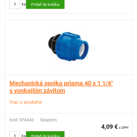
ks
Pridať do košíka
Mechanická spojka priama 40 x 1 1/4"
s vonkajším závitom
Viac o produkte
Kód: 3PA040
Skladom
4,09 €
s DPH
ks
Pridať do košíka