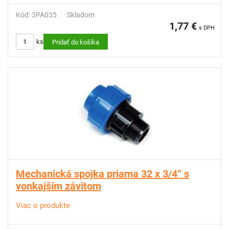
Kód: 3PA035
Skladom
1,77 €
s DPH
ks
Pridať do košíka
Mechanická spojka priama 32 x 3/4“ s
vonkajším závitom
Viac o produkte