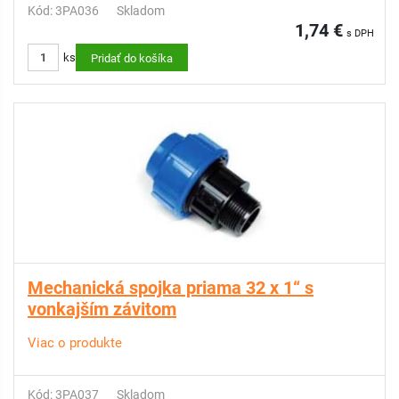
Kód: 3PA036
Skladom
1,74 €
s DPH
ks
Pridať do košíka
Mechanická spojka priama 32 x 1“ s
vonkajším závitom
Viac o produkte
Kód: 3PA037
Skladom