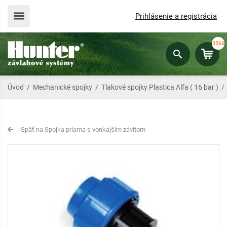
Prihlásenie a registrácia
3566
Úvod
/
Mechanické spojky
/
Tlakové spojky Plastica Alfa ( 16 bar )
Späť na Spojka priama s vonkajším závitom