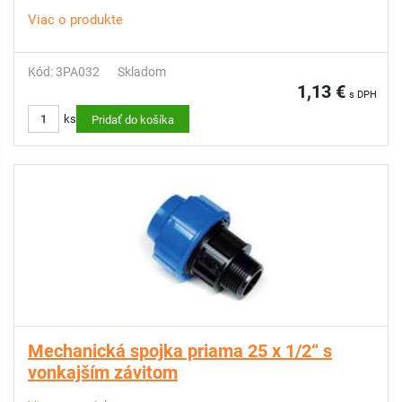
Viac o produkte
Kód: 3PA032
Skladom
1,13 €
s DPH
ks
Pridať do košíka
Mechanická spojka priama 25 x 1/2“ s
vonkajším závitom