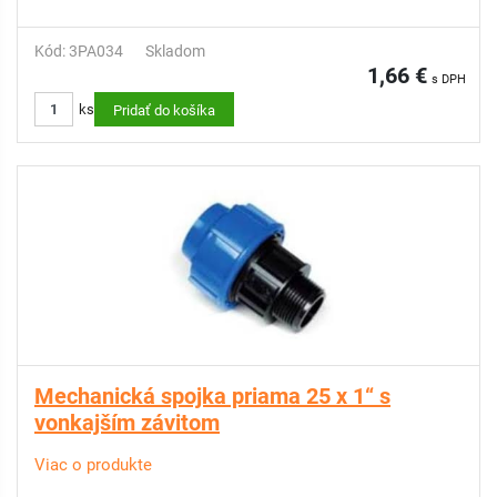
Kód: 3PA034
Skladom
1,66 €
s DPH
ks
Pridať do košíka
Mechanická spojka priama 25 x 1“ s
vonkajším závitom
Viac o produkte