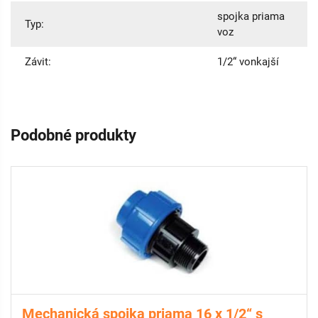
spojka priama
Typ:
voz
Závit:
1/2“ vonkajší
Podobné produkty
Mechanická spojka priama 16 x 1/2“ s