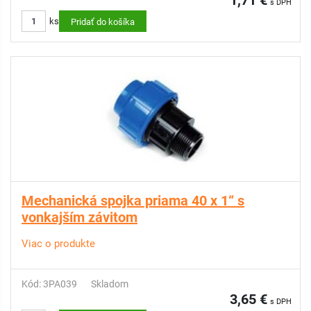
1,71 €
s DPH
ks
Pridať do košíka
Mechanická spojka priama 40 x 1“ s
vonkajším závitom
Viac o produkte
Kód: 3PA039
Skladom
3,65 €
s DPH