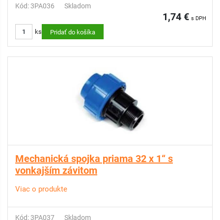
Kód: 3PA036
Skladom
1,74 €
s DPH
ks
Pridať do košíka
Mechanická spojka priama 32 x 1“ s
vonkajším závitom
Viac o produkte
Kód: 3PA037
Skladom