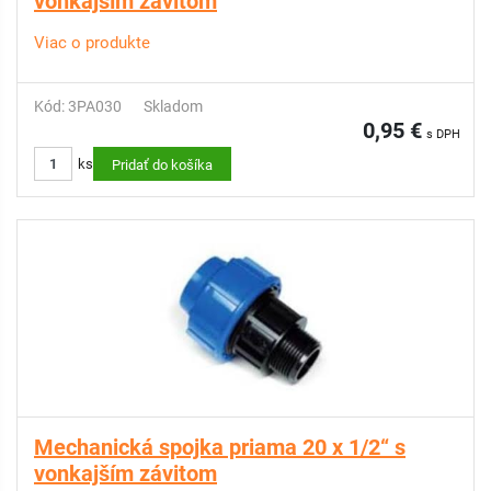
vonkajším závitom
Viac o produkte
Kód: 3PA030
Skladom
0,95 €
s DPH
ks
Pridať do košíka
Mechanická spojka priama 20 x 1/2“ s
vonkajším závitom