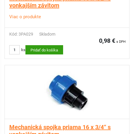
vonkajším závitom
Viac o produkte
Kód: 3PA029
Skladom
0,98 €
s DPH
ks
Pridať do košíka
Mechanická spojka priama 16 x 3/4“ s