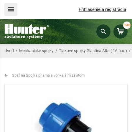
Prihlásenie a registrácia
3588
Úvod
/
Mechanické spojky
/
Tlakové spojky Plastica Alfa ( 16 bar )
Späť na Spojka priama s vonkajším závitom