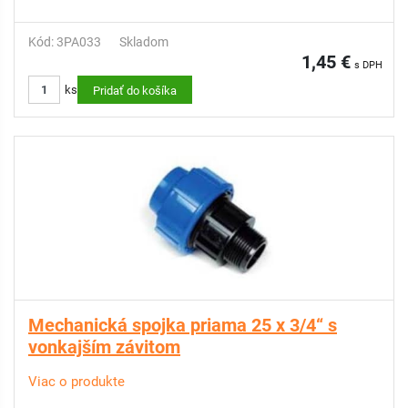
Kód: 3PA033
Skladom
1,45 €
s DPH
ks
Pridať do košíka
Mechanická spojka priama 25 x 3/4“ s
vonkajším závitom
Viac o produkte