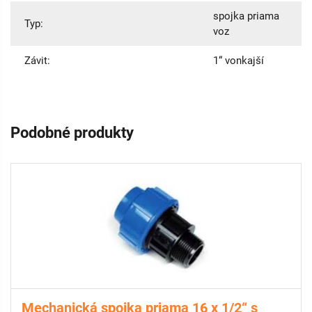
spojka priama
Typ:
voz
Závit:
1“ vonkajší
Podobné produkty
Mechanická spojka priama 16 x 1/2“ s