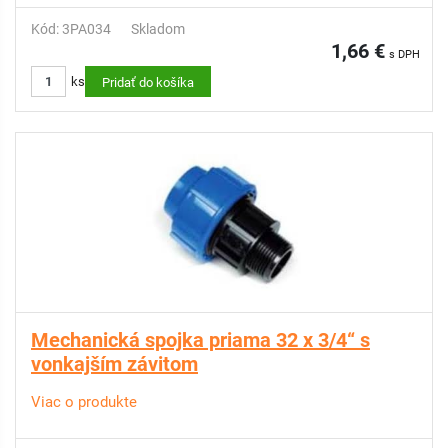
Kód: 3PA034
Skladom
1,66 €
s DPH
ks
Pridať do košíka
Mechanická spojka priama 32 x 3/4“ s
vonkajším závitom
Viac o produkte