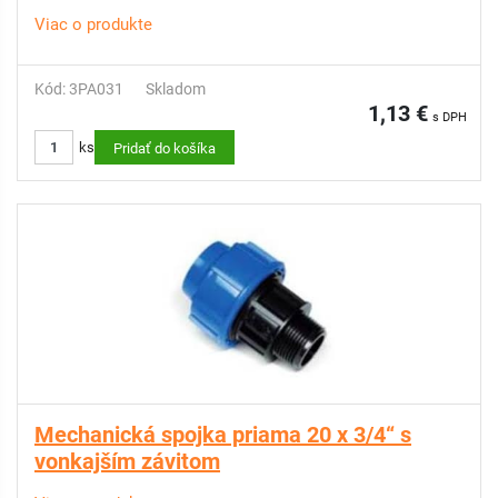
Viac o produkte
Kód: 3PA031
Skladom
1,13 €
s DPH
ks
Pridať do košíka
Mechanická spojka priama 20 x 3/4“ s
vonkajším závitom