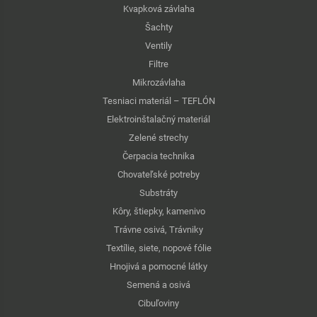
Kvapková závlaha
Šachty
Ventily
Filtre
Mikrozávlaha
Tesniaci materiál – TEFLÓN
Elektroinštalačný materiál
Zelené strechy
Čerpacia technika
Chovateľské potreby
Substráty
Kôry, štiepky, kamenivo
Trávne osivá, Trávniky
Textílie, siete, nopové fólie
Hnojivá a pomocné látky
Semená a osivá
Cibuľoviny