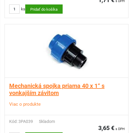
1,71 €
s DPH
ks
Pridať do košíka
Mechanická spojka priama 40 x 1“ s
vonkajším závitom
Viac o produkte
Kód: 3PA039
Skladom
3,65 €
s DPH