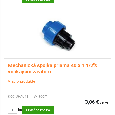
Mechanická spojka priama 40 x 1 1/2"s
vonkajším závitom
Viac o produkte
Kód: 3PA041
Skladom
3,06 €
s DPH
ks
Pridať do košíka