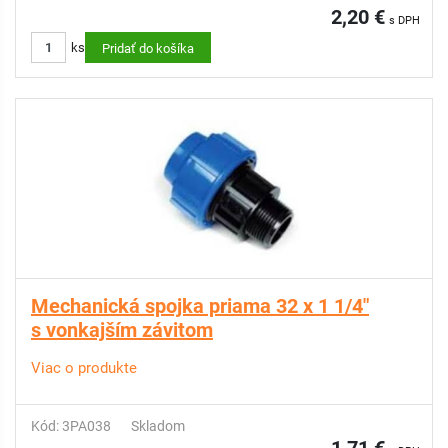
2,20 €
s DPH
ks
Pridať do košíka
Mechanická spojka priama 32 x 1 1/4"
s vonkajším závitom
Viac o produkte
Kód: 3PA038
Skladom