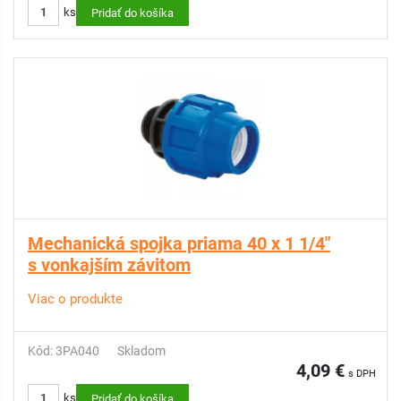
ks
Pridať do košíka
Mechanická spojka priama 40 x 1 1/4"
s vonkajším závitom
Viac o produkte
Kód: 3PA040
Skladom
4,09 €
s DPH
ks
Pridať do košíka