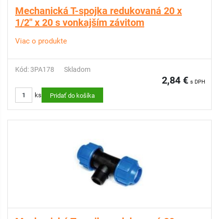
Mechanická T-spojka redukovaná 20 x
1/2" x 20 s vonkajším závitom
Viac o produkte
Kód: 3PA178
Skladom
2,84 €
s DPH
ks
Pridať do košíka