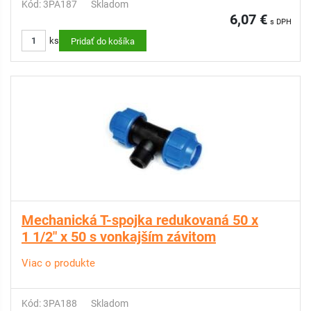
Kód: 3PA187
Skladom
6,07 €
s DPH
ks
Pridať do košíka
Mechanická T-spojka redukovaná 50 x
1 1/2" x 50 s vonkajším závitom
Viac o produkte
Kód: 3PA188
Skladom