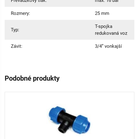
Prevádzkový tlak:
max. 16 bar
Rozmery:
25 mm
T-spojka
Typ:
redukovaná voz
Závit:
3/4“ vonkajší
Podobné produkty