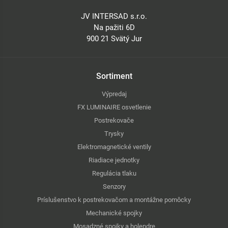
JV INTERSAD s.r.o.
Na pažiti 6D
900 21 Svätý Jur
Sortiment
Výpredaj
FX LUMINAIRE osvetlenie
Postrekovače
Trysky
Elektromagnetické ventily
Riadiace jednotky
Regulácia tlaku
Senzory
Príslušenstvo k postrekovačom a montážne pomôcky
Mechanické spojky
Mosadzné spojky a holendre