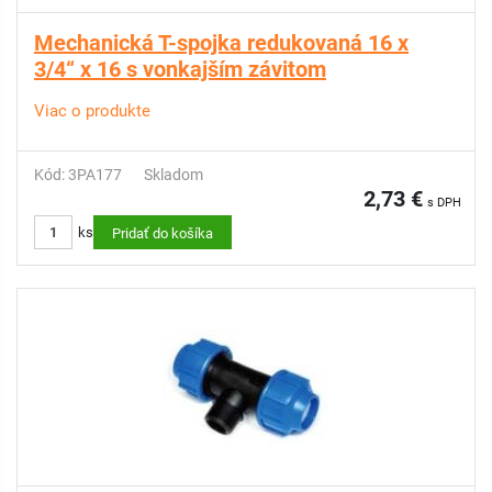
Mechanická T-spojka redukovaná 16 x
3/4“ x 16 s vonkajším závitom
Viac o produkte
Kód: 3PA177
Skladom
2,73 €
s DPH
ks
Pridať do košíka