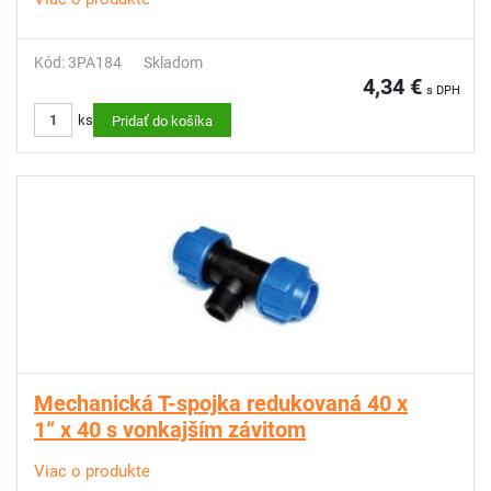
Kód: 3PA184
Skladom
4,34 €
s DPH
ks
Pridať do košíka
Mechanická T-spojka redukovaná 40 x
1“ x 40 s vonkajším závitom
Viac o produkte