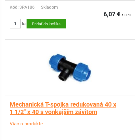
Kód: 3PA186
Skladom
6,07 €
s DPH
ks
Pridať do košíka
Mechanická T-spojka redukovaná 40 x
1 1/2" x 40 s vonkajším závitom
Viac o produkte