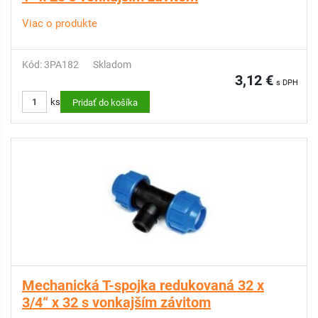
Viac o produkte
Kód: 3PA182
Skladom
3,12 €
s DPH
ks
Pridať do košíka
Mechanická T-spojka redukovaná 32 x
3/4“ x 32 s vonkajším závitom