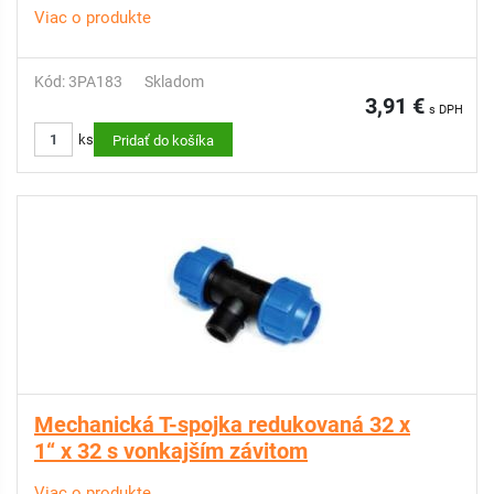
Viac o produkte
Kód: 3PA183
Skladom
3,91 €
s DPH
ks
Pridať do košíka
Mechanická T-spojka redukovaná 32 x
1“ x 32 s vonkajším závitom
Viac o produkte