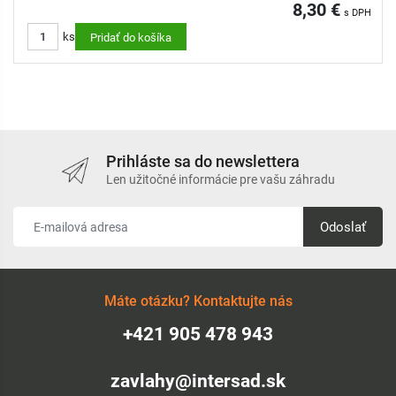
8,30 €
s DPH
ks
Pridať do košíka
Prihláste sa do newslettera
Len užitočné informácie pre vašu záhradu
Odoslať
Máte otázku? Kontaktujte nás
+421 905 478 943
zavlahy@intersad.sk