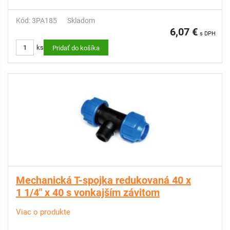
Kód: 3PA185
Skladom
6,07 €
s DPH
ks
Pridať do košíka
Mechanická T-spojka redukovaná 40 x
1 1/4" x 40 s vonkajším závitom
Viac o produkte