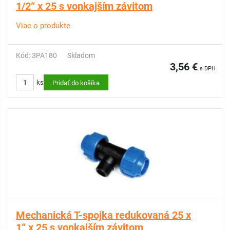
1/2“ x 25 s vonkajším závitom
Viac o produkte
Kód: 3PA180
Skladom
3,56 €
s DPH
ks
Pridať do košíka
Mechanická T-spojka redukovaná 25 x
1“ x 25 s vonkajším závitom