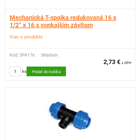
Mechanická T-spojka redukovaná 16 x
1/2“ x 16 s vonkajším závitom
Viac o produkte
Kód: 3PA176
Skladom
2,73 €
s DPH
ks
Pridať do košíka