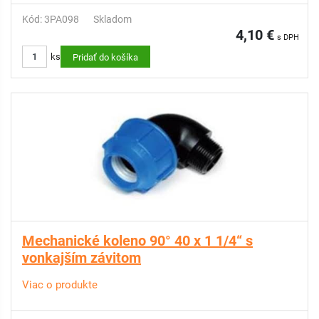
Kód: 3PA098
Skladom
4,10 €
s DPH
ks
Pridať do košíka
Mechanické koleno 90° 40 x 1 1/4“ s
vonkajším závitom
Viac o produkte