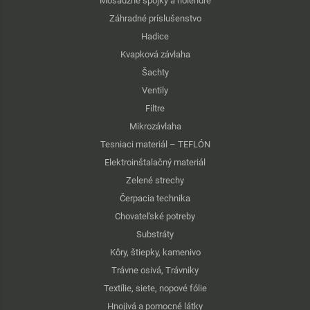
Mosadzné spojky a holendre
Záhradné príslušenstvo
Hadice
Kvapková závlaha
Šachty
Ventily
Filtre
Mikrozávlaha
Tesniaci materiál – TEFLÓN
Elektroinštalačný materiál
Zelené strechy
Čerpacia technika
Chovateľské potreby
Substráty
Kôry, štiepky, kamenivo
Trávne osivá, Trávniky
Textílie, siete, nopové fólie
Hnojivá a pomocné látky