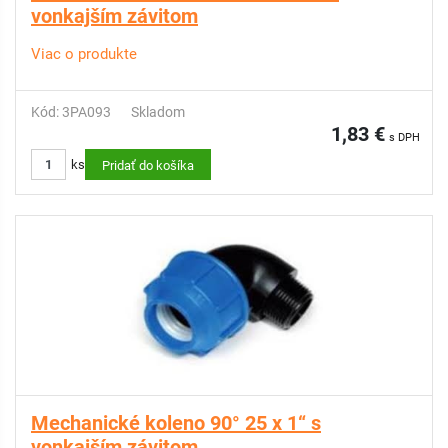
vonkajším závitom
Viac o produkte
Kód: 3PA093
Skladom
1,83 €
s DPH
ks
Pridať do košíka
Mechanické koleno 90° 25 x 1“ s
vonkajším závitom