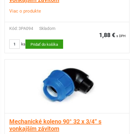
Viac o produkte
Kód: 3PA094
Skladom
1,88 €
s DPH
ks
Pridať do košíka
Mechanické koleno 90° 32 x 3/4“ s
vonkajším závitom