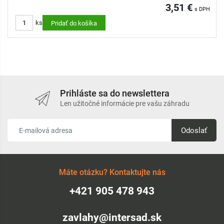
3,51 €
s DPH
ks
Pridať do košíka
Prihláste sa do newslettera
Len užitočné informácie pre vašu záhradu
Odoslať
Máte otázku? Kontaktujte nás
+421 905 478 943
zavlahy@intersad.sk