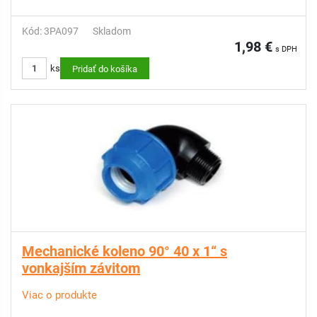
Kód: 3PA097
Skladom
1,98 €
s DPH
ks
Pridať do košíka
Mechanické koleno 90° 40 x 1“ s
vonkajším závitom
Viac o produkte