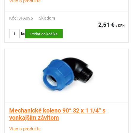
Viac o produkte
Kód: 3PA096
Skladom
2,51 €
s DPH
ks
Pridať do košíka
Mechanické koleno 90° 32 x 1 1/4“ s
vonkajším závitom
Viac o produkte