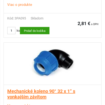
Viac o produkte
Kód: 3PA095
Skladom
2,81 €
s DPH
ks
Pridať do košíka
Mechanické koleno 90° 32 x 1“ s
vonkajším závitom