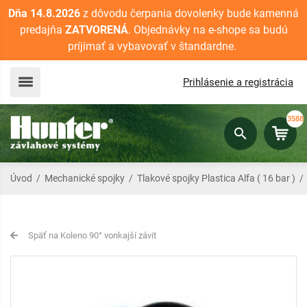
Dňa 14.8.2026
z dôvodu čerpania dovolenky bude kamenná
predajňa
ZATVORENÁ
. Objednávky na e-shope sa budú
príjímať a vybavovať v štandardne.
Prihlásenie a registrácia
3588
Úvod
/
Mechanické spojky
/
Tlakové spojky Plastica Alfa ( 16 bar )
Späť na Koleno 90° vonkajší závit