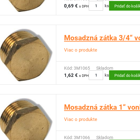
0,69 €
ks
Pridať do koší
s DPH
Mosadzná zátka 3/4“ vo
Viac o produkte
Kód: 3M1065
Skladom
1,62 €
ks
Pridať do koší
s DPH
Mosadzná zátka 1“ vonk
Viac o produkte
Kód: 3M1066
Skladom