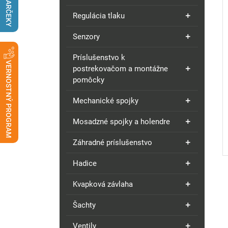
DARČEKY
Regulácia tlaku
Senzory
Príslušenstvo k
VERNOSTNÝ PROGRAM
postrekovačom a montážne
pomôcky
Mechanické spojky
Mosadzné spojky a holendre
Záhradné príslušenstvo
Hadice
Kvapková závlaha
Šachty
Ventily