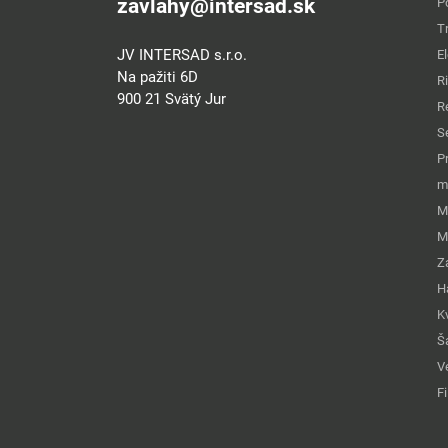
zavlahy@intersad.sk
P
T
JV INTERSAD s.r.o.
E
Na pažiti 6D
R
900 21 Svätý Jur
R
S
P
m
M
M
Z
H
K
Š
Ve
Fi