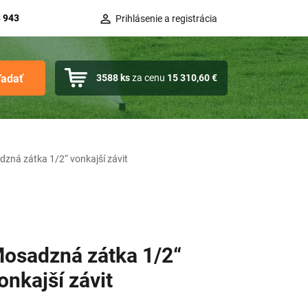
 943
Prihlásenie a registrácia
ľadať
3588
ks
za cenu
15 310,60 €
zná zátka 1/2“ vonkajší závit
osadzná zátka 1/2“
onkajší závit