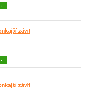
ka
nkajší závit
ka
nkajší závit