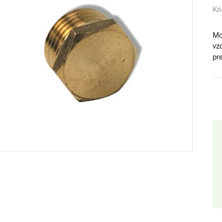
Kó
Mo
vz
pr