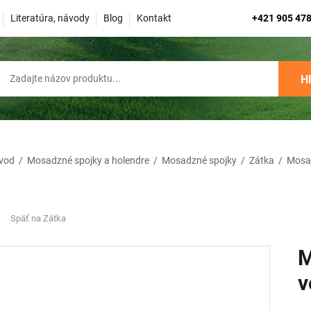
Literatúra, návody
Blog
Kontakt
+421 905 478
H
vod
/
Mosadzné spojky a holendre
/
Mosadzné spojky
/
Zátka
/
Mosad
Späť na Zátka
M
v