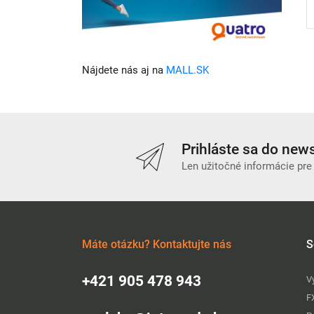
Nájdete nás aj na
MALL.SK
Prihláste sa do news
Len užitočné informácie pre
Máte otázku? Kontaktujte nás
S
+421 905 478 943
V
F