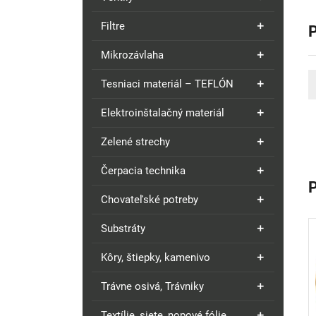
Filtre
Mikrozávlaha
Tesniaci materiál – TEFLÓN
Elektroinštalačný materiál
Zelené strechy
Čerpacia technika
Chovateľské potreby
Substráty
Kôry, štiepky, kamenivo
Trávne osivá, Trávniky
Textílie, siete, nopové fólie