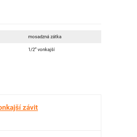
mosadzná zátka
1/2“ vonkajší
nkajší závit