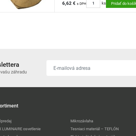
6,62 €
ks
Pridať do koší
s DPH
lettera
 vašu záhradu
ortiment
ýpredaj
Mikrozávlaha
X LUMINAIRE osvetlenie
Tesniaci materiál – TEFLÓN