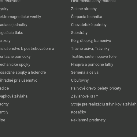
ostrekovače
Elektroinštalačný materiál
rysky
Zelené strechy
lektromagnetické ventily
Čerpacia technika
iadiace jednotky
Chovateľské potreby
egulácia tlaku
Substráty
enzory
Kôry, štiepky, kamenivo
ríslušenstvo k postrekovačom a
Trávne osivá, Trávniky
ontážne pomôcky
Textílie, siete, nopové fólie
echanické spojky
Hnojivá a pomocné látky
osadzné spojky a holendre
Semená a osivá
áhradné príslušenstvo
Cibuľoviny
adice
Palivové drevo, pelety, brikety
vapková závlaha
Závlahové KITY
achty
Stroje pre realizáciu trávnikov a závlah
ntily
Kosačky
ltre
Reklamné predmety