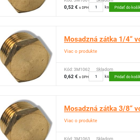
Kód: 3M1061
Skladom
0,52 €
ks
Pridať do koší
s DPH
Mosadzná zátka 1/4“ vo
Viac o produkte
Kód: 3M1062
Skladom
0,62 €
ks
Pridať do koší
s DPH
Mosadzná zátka 3/8“ vo
Viac o produkte
Kód: 3M1063
Skladom