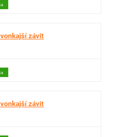
ka
vonkajší závit
ka
vonkajší závit