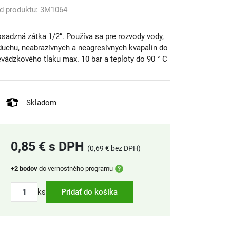
d produktu: 3M1064
sadzná zátka 1/2“. Používa sa pre rozvody vody,
duchu, neabrazívnych a neagresívnych kvapalín do
evádzkového tlaku max. 10 bar a teploty do 90 ° C
Skladom
0,85 € s DPH
(0,69 € bez DPH)
+2 bodov
do vernostného programu
ks
Pridať do košíka