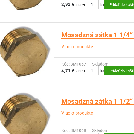
2,93 €
ks
Pridať do koší
s DPH
Mosadzná zátka 1 1/4“ 
Viac o produkte
Kód: 3M1067
Skladom
4,71 €
ks
Pridať do koší
s DPH
Mosadzná zátka 1 1/2“ 
Viac o produkte
Kód: 3M1068
Skladom