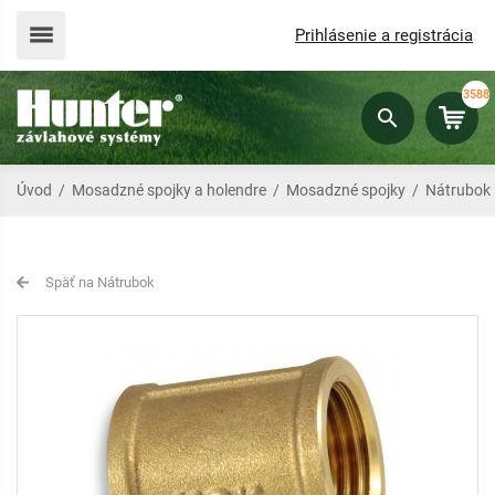
Prihlásenie a registrácia
3588
Úvod
/
Mosadzné spojky a holendre
/
Mosadzné spojky
/
Nátrubok
Späť na Nátrubok