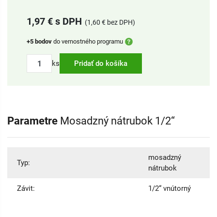
1,97 € s DPH
(1,60 € bez DPH)
+5 bodov
do vernostného programu
ks
Pridať do košíka
Parametre
Mosadzný nátrubok 1/2“
mosadzný
Typ:
nátrubok
Závit:
1/2“ vnútorný