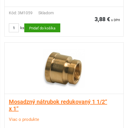
Kód: 3M1059
Skladom
3,88 €
s DPH
ks
Pridať do košíka
Mosadzný nátrubok redukovaný 1 1/2“
x 1“
Viac o produkte