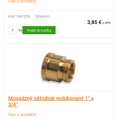
Viac o produkte
Kód: 3M1058
Skladom
3,85 €
s DPH
ks
Pridať do košíka
Mosadzný nátrubok redukovaný 1“ x
3/4“
Viac o produkte