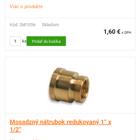
Viac o produkte
Kód: 3M1056
Skladom
1,60 €
s DPH
ks
Pridať do košíka
Mosadzný nátrubok redukovaný 1“ x
1/2“