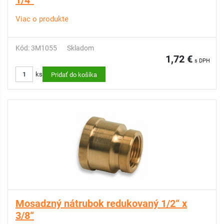
1/4“
Viac o produkte
Kód: 3M1055
Skladom
1,72 €
s DPH
ks
Pridať do košíka
Mosadzný nátrubok redukovaný 1/2“ x
3/8“