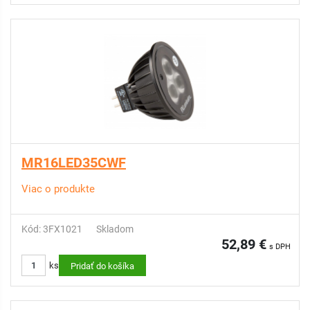
MR16LED35CWF
Viac o produkte
Kód: 3FX1021
Skladom
52,89 €
s DPH
ks
Pridať do košíka