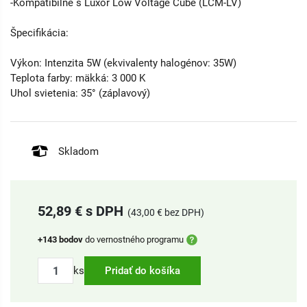
-Kompatibilné s Luxor Low Voltage Cube (LCM-LV)
Špecifikácia:
Výkon: Intenzita 5W (ekvivalenty halogénov: 35W)
Teplota farby: mäkká: 3 000 K
Uhol svietenia: 35° (záplavový)
Skladom
52,89 € s DPH
(43,00 € bez DPH)
+143 bodov
do vernostného programu
ks
Pridať do košíka