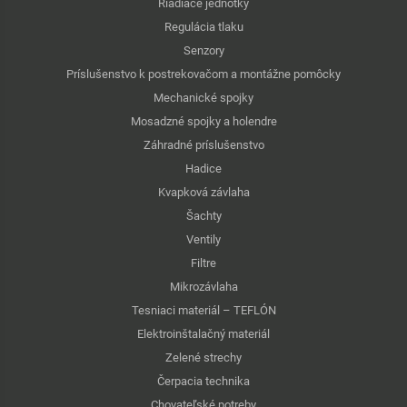
Riadiace jednotky
Regulácia tlaku
Senzory
Príslušenstvo k postrekovačom a montážne pomôcky
Mechanické spojky
Mosadzné spojky a holendre
Záhradné príslušenstvo
Hadice
Kvapková závlaha
Šachty
Ventily
Filtre
Mikrozávlaha
Tesniaci materiál – TEFLÓN
Elektroinštalačný materiál
Zelené strechy
Čerpacia technika
Chovateľské potreby