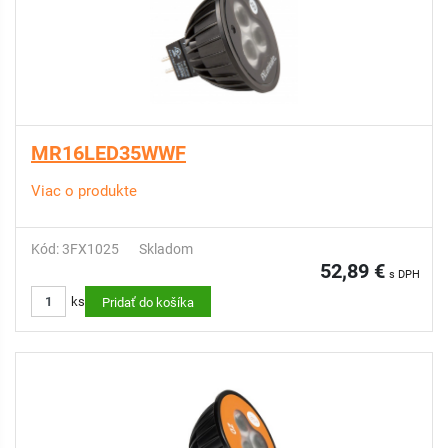
MR16LED35WWF
Viac o produkte
Kód: 3FX1025
Skladom
52,89 €
s DPH
ks
Pridať do košíka