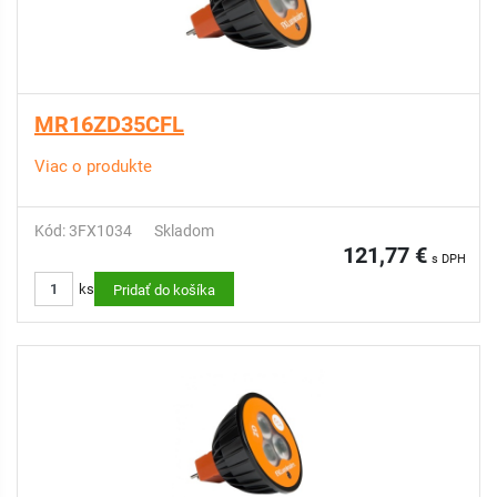
MR16ZD35CFL
Viac o produkte
Kód: 3FX1034
Skladom
121,77 €
s DPH
ks
Pridať do košíka