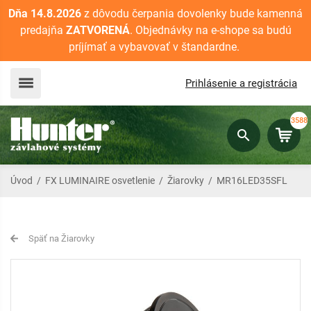
Dňa 14.8.2026
z dôvodu čerpania dovolenky bude kamenná
predajňa
ZATVORENÁ
. Objednávky na e-shope sa budú
príjímať a vybavovať v štandardne.
Prihlásenie a registrácia
3588
Úvod
/
FX LUMINAIRE osvetlenie
/
Žiarovky
/
MR16LED35SFL
Späť na Žiarovky