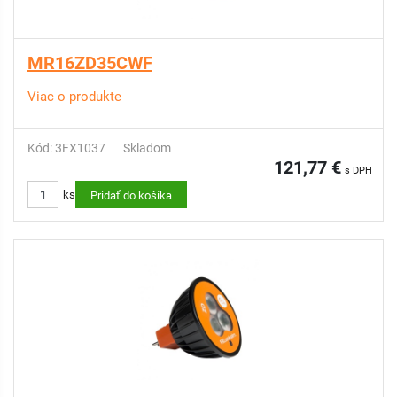
MR16ZD35CWF
Viac o produkte
Kód: 3FX1037
Skladom
121,77 €
s DPH
ks
Pridať do košíka