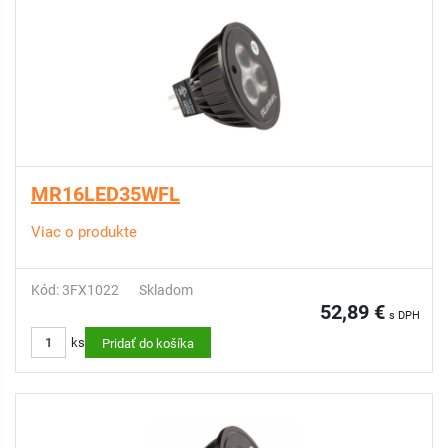
MR16LED35WFL
Viac o produkte
Kód: 3FX1022
Skladom
52,89 €
s DPH
ks
Pridať do košíka