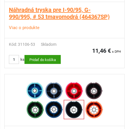
Náhradná tryska pre I-90/95, G-
990/995, # 53 tmavomodrá (464367SP)
Viac o produkte
Kód: 31106-53
Skladom
11,46 €
s DPH
ks
Pridať do košíka