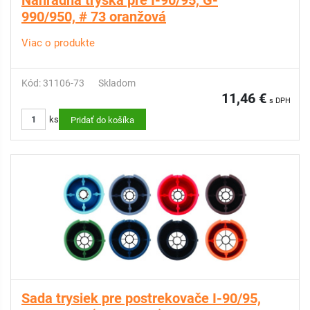
Náhradná tryska pre I-90/95, G-
990/950, # 73 oranžová
Viac o produkte
Kód: 31106-73
Skladom
11,46 €
s DPH
ks
Pridať do košíka
Sada trysiek pre postrekovače I-90/95,