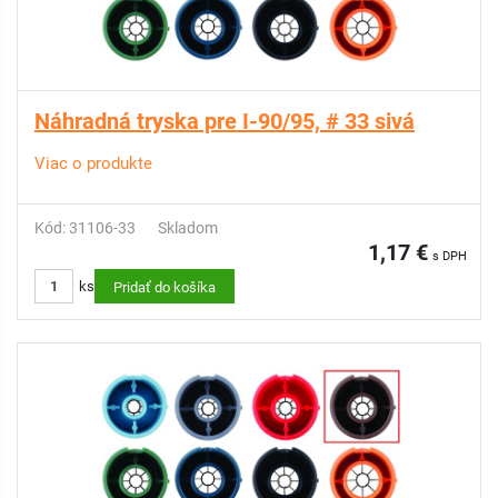
Náhradná tryska pre I-90/95, # 33 sivá
Viac o produkte
Kód: 31106-33
Skladom
1,17 €
s DPH
ks
Pridať do košíka