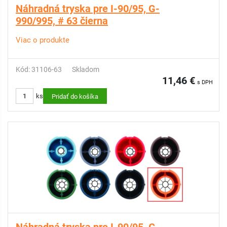
Náhradná tryska pre I-90/95, G-
990/995, # 63 čierna
Viac o produkte
Kód: 31106-63
Skladom
11,46 €
s DPH
ks
Pridať do košíka