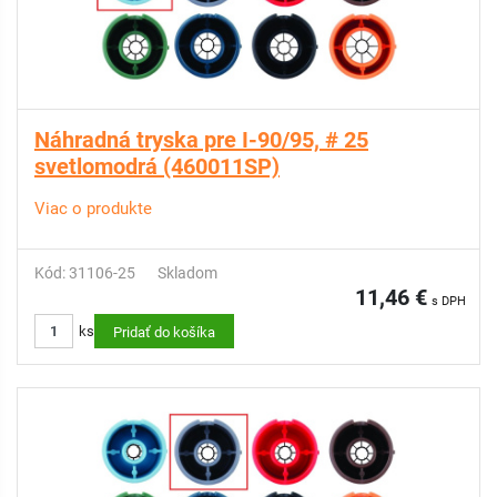
Náhradná tryska pre I-90/95, # 25
svetlomodrá (460011SP)
Viac o produkte
Kód: 31106-25
Skladom
11,46 €
s DPH
ks
Pridať do košíka