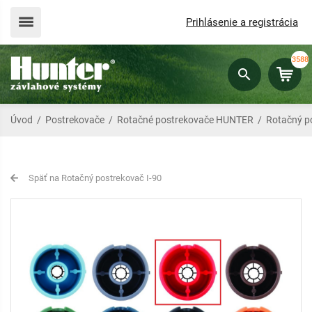
Prihlásenie a registrácia
3588
Úvod
/
Postrekovače
/
Rotačné postrekovače HUNTER
/
Rotačný p
Späť na Rotačný postrekovač I-90