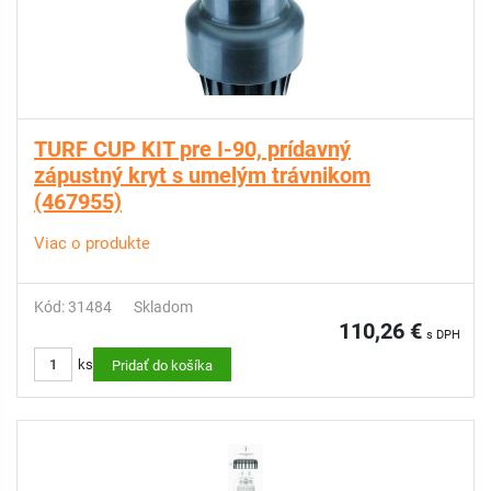
TURF CUP KIT pre I-90, prídavný
zápustný kryt s umelým trávnikom
(467955)
Viac o produkte
Kód: 31484
Skladom
110,26 €
s DPH
ks
Pridať do košíka