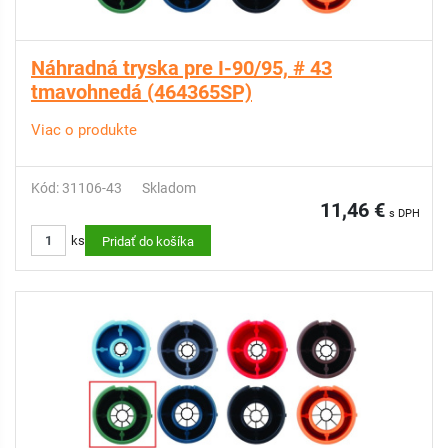
Náhradná tryska pre I-90/95, # 43
tmavohnedá (464365SP)
Viac o produkte
Kód: 31106-43
Skladom
11,46 €
s DPH
ks
Pridať do košíka