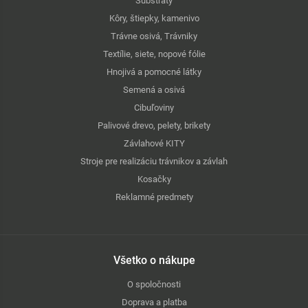
Substráty
Kôry, štiepky, kamenivo
Trávne osivá, Trávniky
Textílie, siete, nopové fólie
Hnojivá a pomocné látky
Semená a osivá
Cibuľoviny
Palivové drevo, pelety, brikety
Závlahové KITY
Stroje pre realizáciu trávnikov a závlah
Kosačky
Reklamné predmety
Všetko o nákupe
O spoločnosti
Doprava a platba