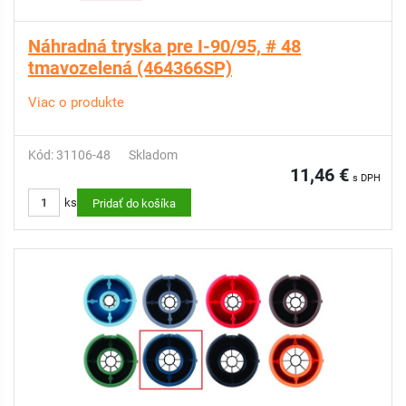
Náhradná tryska pre I-90/95, # 48
tmavozelená (464366SP)
Viac o produkte
Kód: 31106-48
Skladom
11,46 €
s DPH
ks
Pridať do košíka