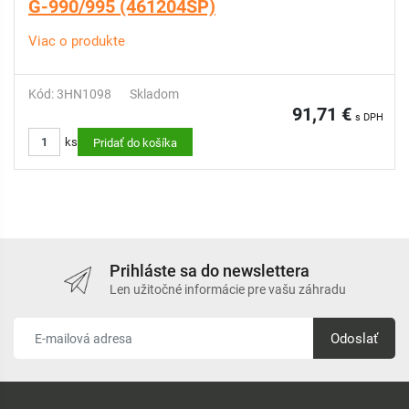
G-990/995 (461204SP)
Viac o produkte
Kód: 3HN1098
Skladom
91,71 €
s DPH
ks
Pridať do košíka
Prihláste sa do newslettera
Len užitočné informácie pre vašu záhradu
Odoslať