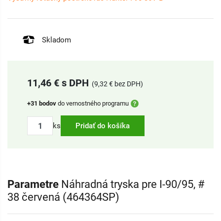
Skladom
11,46 € s DPH
(9,32 € bez DPH)
+31 bodov
do vernostného programu
ks
Pridať do košíka
Parametre
Náhradná tryska pre I-90/95, #
38 červená (464364SP)