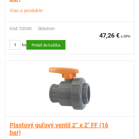
Viac o produkte
Kód: 33040
Skladom
47,26 €
s DPH
ks
Pridať do košíka
Plastový guľový ventil 2“ x 2" FF (16
bar)