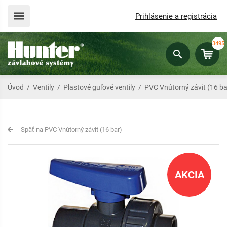
Prihlásenie a registrácia
3495
Úvod
/
Ventily
/
Plastové guľové ventily
/
PVC Vnútorný závit (16 ba
Späť na PVC Vnútorný závit (16 bar)
AKCIA