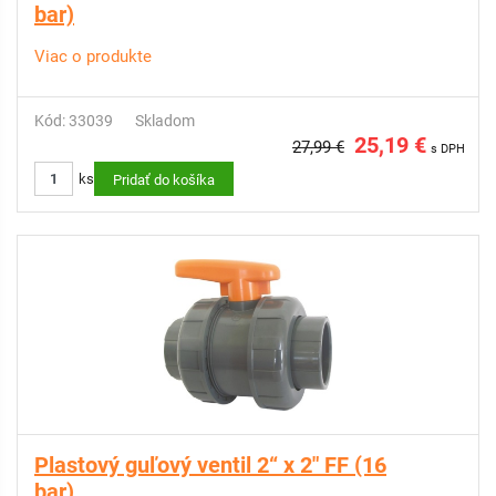
bar)
Viac o produkte
Kód: 33039
Skladom
25,19 €
27,99 €
s DPH
ks
Pridať do košíka
Plastový guľový ventil 2“ x 2" FF (16
bar)