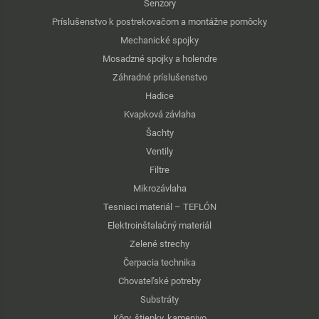
Senzory
Príslušenstvo k postrekovačom a montážne pomôcky
Mechanické spojky
Mosadzné spojky a holendre
Záhradné príslušenstvo
Hadice
Kvapková závlaha
Šachty
Ventily
Filtre
Mikrozávlaha
Tesniaci materiál – TEFLÓN
Elektroinštalačný materiál
Zelené strechy
Čerpacia technika
Chovateľské potreby
Substráty
Kôry, štiepky, kamenivo