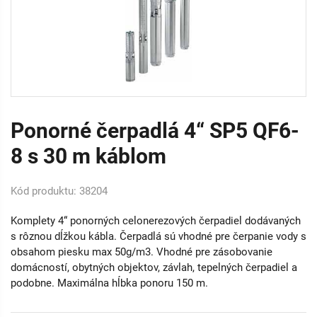
Ponorné čerpadlá 4“ SP5 QF6-
8 s 30 m káblom
Kód produktu: 38204
Komplety 4“ ponorných celonerezových čerpadiel dodávaných
s rôznou dĺžkou kábla. Čerpadlá sú vhodné pre čerpanie vody s
obsahom piesku max 50g/m3. Vhodné pre zásobovanie
domácností, obytných objektov, závlah, tepelných čerpadiel a
podobne. Maximálna hĺbka ponoru 150 m.