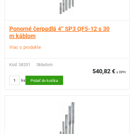
Ponorné čerpadlá 4“ SP3 QF5-12 s 30
m káblom
Viac o produkte
Kód: 38201
Skladom
540,82 €
s DPH
ks
Pridať do košíka