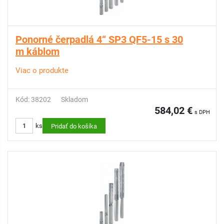
Ponorné čerpadlá 4“ SP3 QF5-15 s 30
m káblom
Viac o produkte
Kód: 38202
Skladom
584,02 €
s DPH
ks
Pridať do košíka