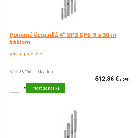
Ponorné čerpadlá 4“ SP3 QF5-9 s 30 m
káblom
Viac o produkte
Kód: 38200
Skladom
512,36 €
s DPH
ks
Pridať do košíka