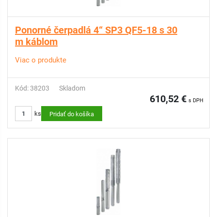
Ponorné čerpadlá 4“ SP3 QF5-18 s 30
m káblom
Viac o produkte
Kód: 38203
Skladom
610,52 €
s DPH
ks
Pridať do košíka