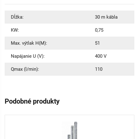
Dĺžka:
30 m kábla
KW:
0,75
Max. výtlak H(M):
51
Napájanie U (V):
400 V
Qmax (l/min):
110
Podobné produkty