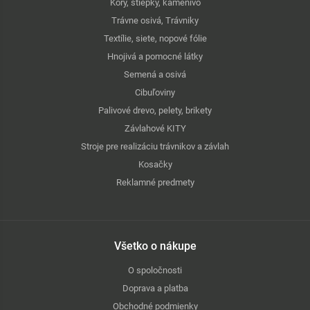
Kôry, štiepky, kamenivo
Trávne osivá, Trávniky
Textílie, siete, nopové fólie
Hnojivá a pomocné látky
Semená a osivá
Cibuľoviny
Palivové drevo, pelety, brikety
Závlahové KITY
Stroje pre realizáciu trávnikov a závlah
Kosačky
Reklamné predmety
Všetko o nákupe
O spoločnosti
Doprava a platba
Obchodné podmienky