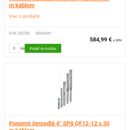
m káblom
Viac o produkte
Kód: 38208
Skladom
584,99 €
s DPH
ks
Pridať do košíka
Ponorné čerpadlá 4“ SP8 QF12-12 s 30