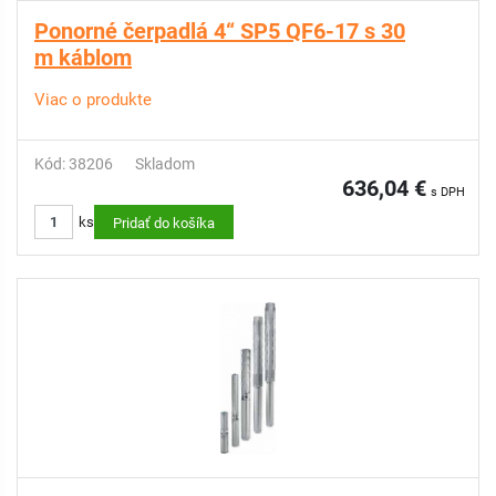
Ponorné čerpadlá 4“ SP5 QF6-17 s 30
m káblom
Viac o produkte
Kód: 38206
Skladom
636,04 €
s DPH
ks
Pridať do košíka