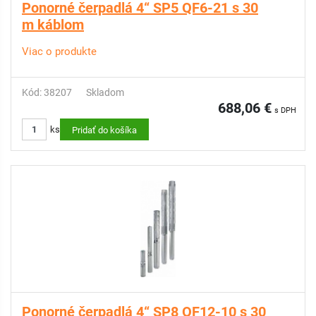
Ponorné čerpadlá 4“ SP5 QF6-21 s 30
m káblom
Viac o produkte
Kód: 38207
Skladom
688,06 €
s DPH
ks
Pridať do košíka
Ponorné čerpadlá 4“ SP8 QF12-10 s 30