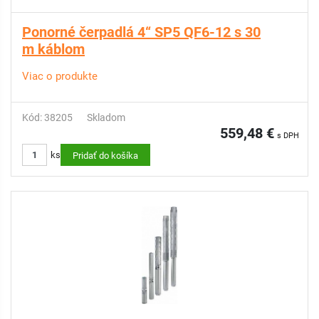
Ponorné čerpadlá 4“ SP5 QF6-12 s 30
m káblom
Viac o produkte
Kód: 38205
Skladom
559,48 €
s DPH
ks
Pridať do košíka