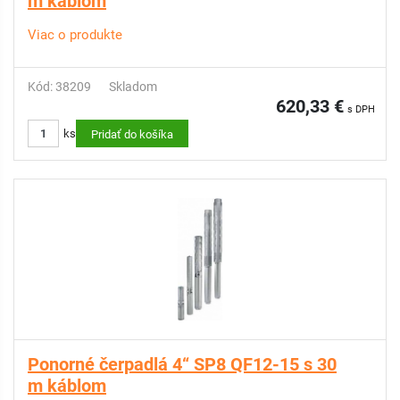
m káblom
Viac o produkte
Kód: 38209
Skladom
620,33 €
s DPH
ks
Pridať do košíka
Ponorné čerpadlá 4“ SP8 QF12-15 s 30
m káblom