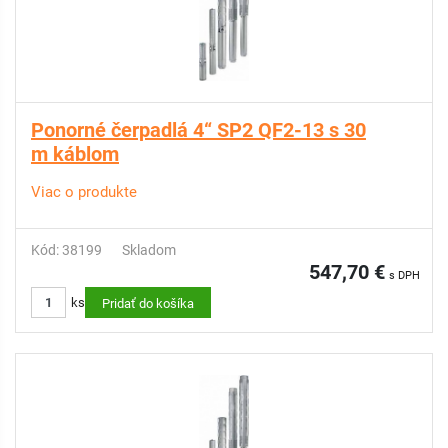
Ponorné čerpadlá 4“ SP2 QF2-13 s 30
m káblom
Viac o produkte
Kód: 38199
Skladom
547,70 €
s DPH
ks
Pridať do košíka