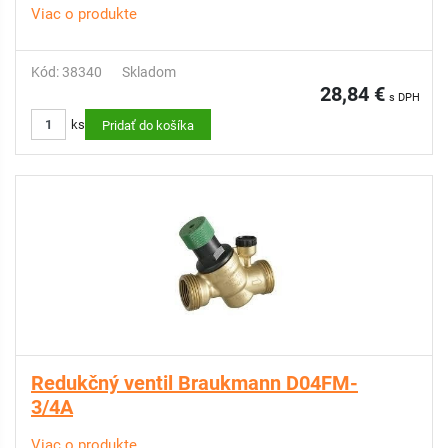
Viac o produkte
Kód: 38340
Skladom
28,84 €
s DPH
ks
Pridať do košíka
Redukčný ventil Braukmann D04FM-
3/4A
Viac o produkte