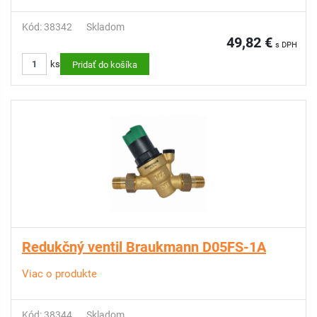
Kód: 38342
Skladom
49,82 €
s DPH
ks
Pridať do košíka
Redukčný ventil Braukmann D05FS-1A
Viac o produkte
Kód: 38344
Skladom