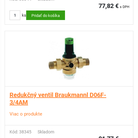
77,82 €
s DPH
ks
Pridať do košíka
Redukčný ventil Braukmannl D06F-
3/4AM
Viac o produkte
Kód: 38345
Skladom