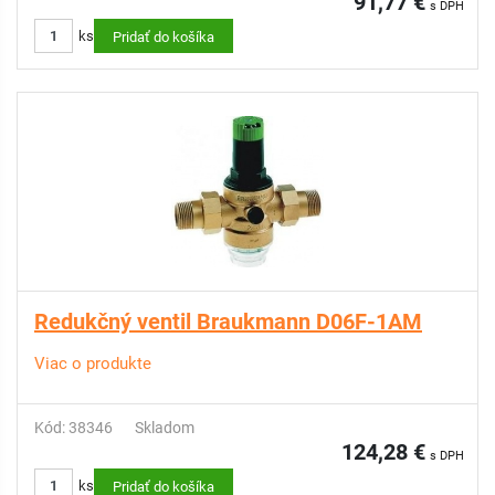
91,77 €
s DPH
ks
Pridať do košíka
Redukčný ventil Braukmann D06F-1AM
Viac o produkte
Kód: 38346
Skladom
124,28 €
s DPH
ks
Pridať do košíka