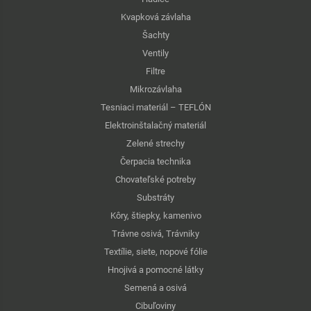
Kvapková závlaha
Šachty
Ventily
Filtre
Mikrozávlaha
Tesniaci materiál – TEFLÓN
Elektroinštalačný materiál
Zelené strechy
Čerpacia technika
Chovateľské potreby
Substráty
Kôry, štiepky, kamenivo
Trávne osivá, Trávniky
Textílie, siete, nopové fólie
Hnojivá a pomocné látky
Semená a osivá
Cibuľoviny