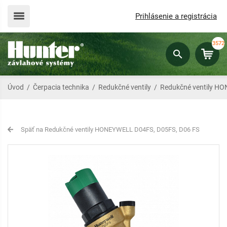
Prihlásenie a registrácia
3572
Úvod
/
Čerpacia technika
/
Redukčné ventily
/
Redukčné ventily H
Späť na Redukčné ventily HONEYWELL D04FS, D05FS, D06 FS