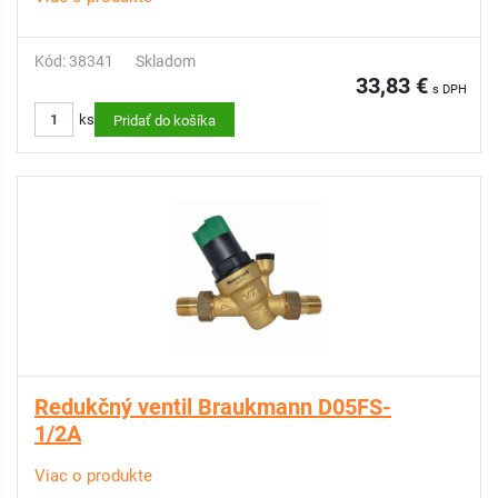
Kód: 38341
Skladom
33,83 €
s DPH
ks
Pridať do košíka
Redukčný ventil Braukmann D05FS-
1/2A
Viac o produkte