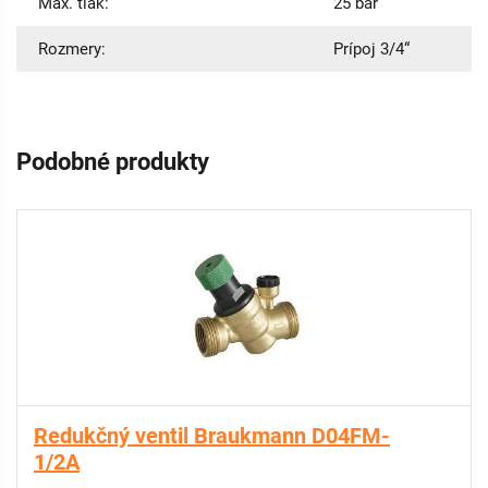
Max. tlak:
25 bar
Rozmery:
Prípoj 3/4“
Podobné produkty
Redukčný ventil Braukmann D04FM-
1/2A