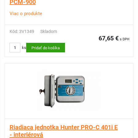
PCM-900
Viac o produkte
Kód: 3V1349
Skladom
67,65 €
s DPH
ks
Pridať do košíka
Riadiaca jednotka Hunter PRO-C 401i E
- interiérová