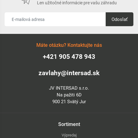
Len užitočné informácie pre vašu záhradu
Odoslať
Máte otázku? Kontaktujte nás
+421 905 478 943
zavlahy@intersad.sk
JV INTERSAD s.r.o.
Na pažiti 6D
900 21 Svätý Jur
Sortiment
Výpredaj