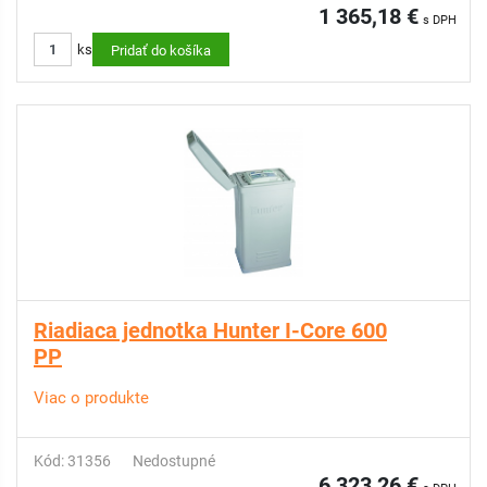
1 365,18 €
s DPH
ks
Pridať do košíka
Riadiaca jednotka Hunter I-Core 600
PP
Viac o produkte
Kód: 31356
Nedostupné
6 323,26 €