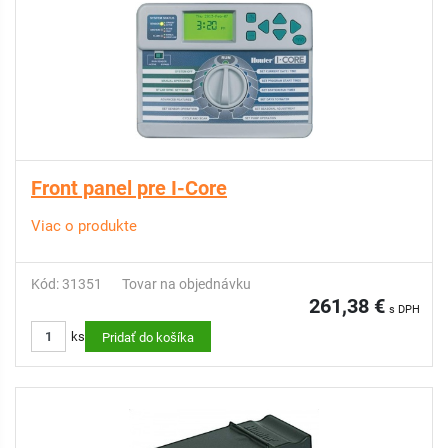
Front panel pre I-Core
Viac o produkte
Kód: 31351
Tovar na objednávku
261,38 €
s DPH
ks
Pridať do košíka