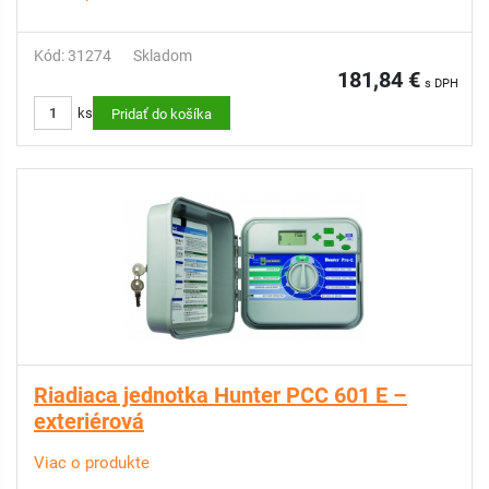
Kód: 31274
Skladom
181,84 €
s DPH
ks
Pridať do košíka
Riadiaca jednotka Hunter PCC 601 E –
exteriérová
Viac o produkte