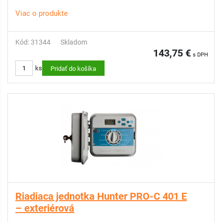
Viac o produkte
Kód: 31344
Skladom
143,75 €
s DPH
ks
Pridať do košíka
Riadiaca jednotka Hunter PRO-C 401 E
– exteriérová