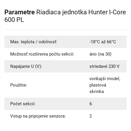
Parametre
Riadiaca jednotka Hunter I-Core
600 PL
Max. teplota / odolnosť:
-18°C až 66°C
Možnosť rozšírenia počtu sekcií:
áno (na 30)
Napájanie U (V):
striedavé 230 V
vonkajší model,
Použitie:
plastová
skrinka
Počet sekcií:
6
Vstup na pripojenie senzora:
2