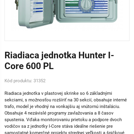
Riadiaca jednotka Hunter I-
Core 600 PL
Kód produktu: 31352
Riadiaca jednotka v plastovej skrinke so 6 základnými
sekciami, s možnosťou rozšíriť na 30 sekcií, obsahuje interné
trafo, model je vhodný na vonkajšiu aj vnútornú inštaláciu.
Obsahuje 4 nezávislé programy zavlažovania a 8 časov
spustenia. Vďaka monitorovaniu prietoku a podpore dvoch
vodičov sa z jednotky I-Core stáva ideálne riešenie pre
samostatné komerčné projekty strednej veľkosti a špičkové