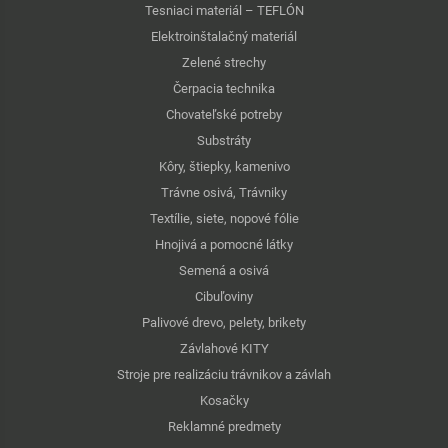
Tesniaci materiál – TEFLÓN
Elektroinštalačný materiál
Zelené strechy
Čerpacia technika
Chovateľské potreby
Substráty
Kôry, štiepky, kamenivo
Trávne osivá, Trávniky
Textílie, siete, nopové fólie
Hnojivá a pomocné látky
Semená a osivá
Cibuľoviny
Palivové drevo, pelety, brikety
Závlahové KITY
Stroje pre realizáciu trávnikov a závlah
Kosačky
Reklamné predmety