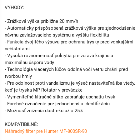
VÝHODY:
- Zrážková výška približne 20 mm/h
- Automaticky prispôsobená zrážková výška pre zjednodušenie
návrhu zavlažovacieho systému a vyššiu flexibilitu
- Funkcia dvojitého výsuvu pre ochranu trysky pred vonkajšími
nečistotami
- Vysoká rovnomernosť pokrytia pre zdravú krajinu a
maximálnu úsporu vody
- Technológia viacerých lúčov odolná voči vetru chráni pred
tvorbou hmly
- Pre odolnosť proti vandalizmu je výseč nastaviteľná iba vtedy,
keď je tryska MP Rotator v prevádzke
- Vymeniteľné filtračné sitko zabraňuje upchatiu trysk
- Farebné označenie pre jednoduchšiu identifikáciu
- Možnosť zníženia dostreku až o 25%
KOMPATIBILNÉ:
Náhradný filter pre Hunter MP-800SR-90