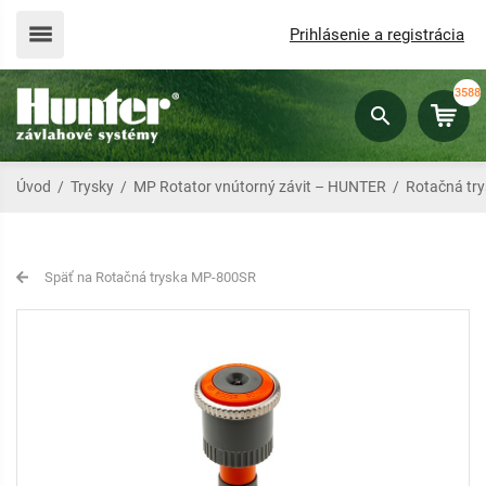
Prihlásenie a registrácia
3588
Úvod
/
Trysky
/
MP Rotator vnútorný závit – HUNTER
/
Rotačná tr
Späť na Rotačná tryska MP-800SR