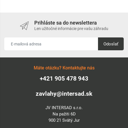
Prihláste sa do newslettera
Len užitočné informácie pre vašu záhradu
Odoslať
Máte otázku? Kontaktujte nás
+421 905 478 943
zavlahy@intersad.sk
JV INTERSAD s.r.o.
Na pažiti 6D
900 21 Svätý Jur