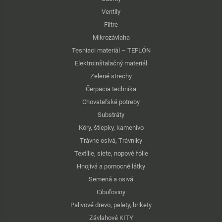
Ventily
Filtre
Mikrozávlaha
Tesniaci materiál – TEFLÓN
Elektroinštalačný materiál
Zelené strechy
Čerpacia technika
Chovateľské potreby
Substráty
Kôry, štiepky, kamenivo
Trávne osivá, Trávniky
Textílie, siete, nopové fólie
Hnojivá a pomocné látky
Semená a osivá
Cibuľoviny
Palivové drevo, pelety, brikety
Závlahové KITY