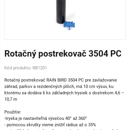
Rotačný postrekovač 3504 PC
Kód produktu: RB1201
Rotačný postrekovač RAIN BIRD 3504 PC pre zavlažovanie
záhrad, parkov a rezidenčných plôch, má 10 cm výsuv, ku
ktorému sa dodáva 6 ks základných trysiek s dostrekom 4,6 –
10,7 m
Použitie:
-tryska je nastaviteľná výsečou 40° až 360°
- pomocou skrutky vieme znížiť rádius až o 35%