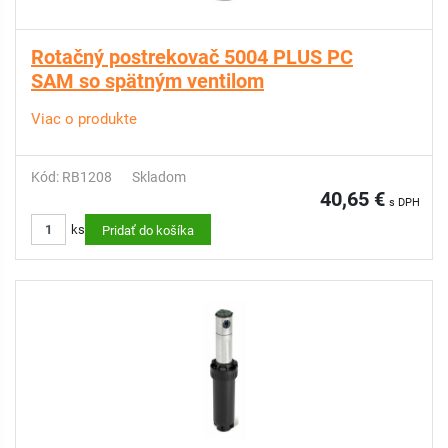
Rotačný postrekovač 5004 PLUS PC
SAM so spätným ventilom
Viac o produkte
Kód: RB1208
Skladom
40,65 €
s DPH
ks
Pridať do košíka