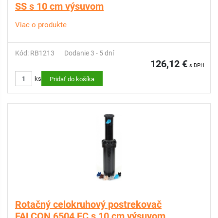
SS s 10 cm výsuvom
Viac o produkte
Kód: RB1213
Dodanie 3 - 5 dní
126,12 €
s DPH
ks
Pridať do košíka
Rotačný celokruhový postrekovač
FALCON 6504 FC s 10 cm výsuvom