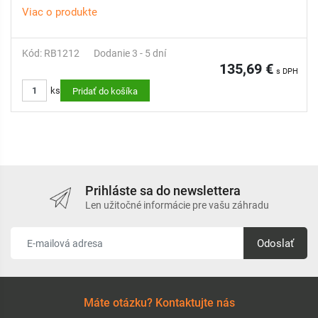
Viac o produkte
Kód: RB1212
Dodanie 3 - 5 dní
135,69 €
s DPH
ks
Pridať do košíka
Prihláste sa do newslettera
Len užitočné informácie pre vašu záhradu
Odoslať
Máte otázku? Kontaktujte nás