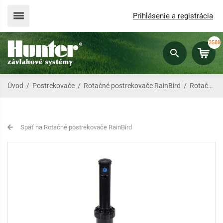
Prihlásenie a registrácia
3588
Úvod
/
Postrekovače
/
Rotačné postrekovače RainBird
/
Rotačný postrekovač 3504 PC
Späť na Rotačné postrekovače RainBird