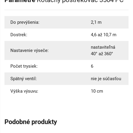
Do prevýšenia:
2,1 m
Dostrek:
4,6 až 10,7 m
nastaviteľná
Nastavenie výseče:
40° až 360°
Počet trysiek:
6
Spätný ventil:
nie je súčasťou
Výška výsuvu:
10 cm
Podobné produkty