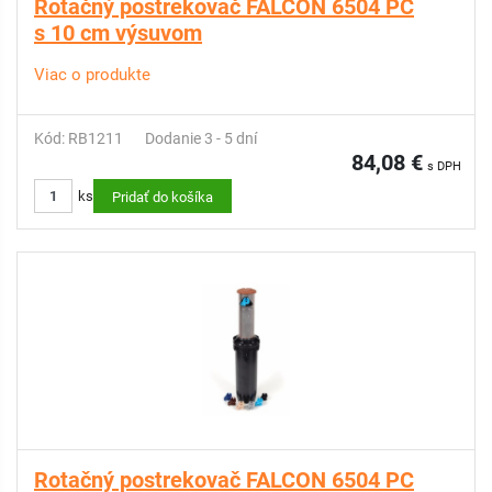
Rotačný postrekovač FALCON 6504 PC
s 10 cm výsuvom
Viac o produkte
Kód: RB1211
Dodanie 3 - 5 dní
84,08 €
s DPH
ks
Pridať do košíka
Rotačný postrekovač FALCON 6504 PC