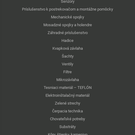
Senzory
Príslušenstvo k postrekovačom a montážne pomôcky
Mechanické spojky
Mosadzné spojky a holendre
Záhradné príslušenstvo
Hadice
Kvapková závlaha
Šachty
Ventily
Filtre
Mikrozávlaha
Tesniaci materiál – TEFLÓN
Elektroinštalačný materiál
Zelené strechy
Čerpacia technika
Chovateľské potreby
Substráty
Kôry, štiepky, kamenivo