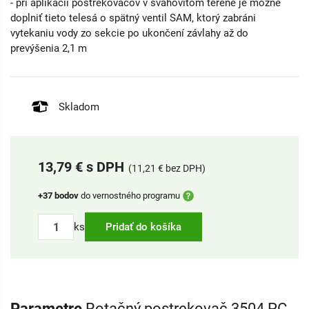
- pri aplikácii postrekovačov v svahovitom teréne je možné
doplniť tieto telesá o spätný ventil SAM, ktorý zabráni
vytekaniu vody zo sekcie po ukončení závlahy až do
prevýšenia 2,1 m
Skladom
13,79 € s DPH
(11,21 € bez DPH)
+37 bodov
do vernostného programu
ks
Pridať do košíka
Parametre
Rotačný postrekovač 3504 PC