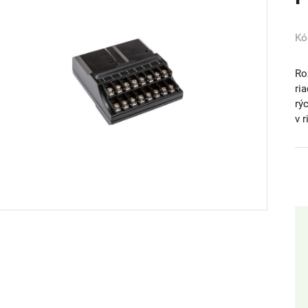
Kó
Ro
ri
rý
v 