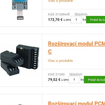
Viac o produkte
Kód: 31348wifi
Skladom
172,70 €
ks
Pridať do k
s DPH
Rozširovací modul PCM 
C
Viac o produkte
Kód: 31340
Skladom
79,52 €
ks
Pridať do ko
s DPH
Rozširovací modul PCM 