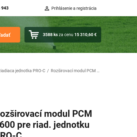
 943
Prihlásenie a registrácia
ľadať
3588
ks
za cenu
15 310,60 €
iadiaca jednotka PRO-C
/
Rozširovací modul PCM 1600 pre riad. jednotku PRO-C
ozširovací modul PCM
600 pre riad. jednotku
RO-C