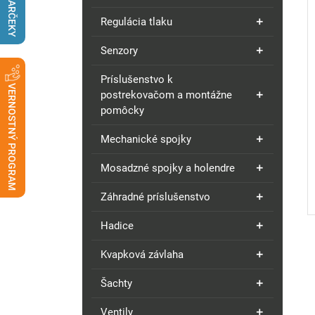
DARČEKY
Regulácia tlaku
Senzory
Príslušenstvo k
VERNOSTNÝ PROGRAM
postrekovačom a montážne
pomôcky
Mechanické spojky
Mosadzné spojky a holendre
Záhradné príslušenstvo
Hadice
Kvapková závlaha
Šachty
Ventily