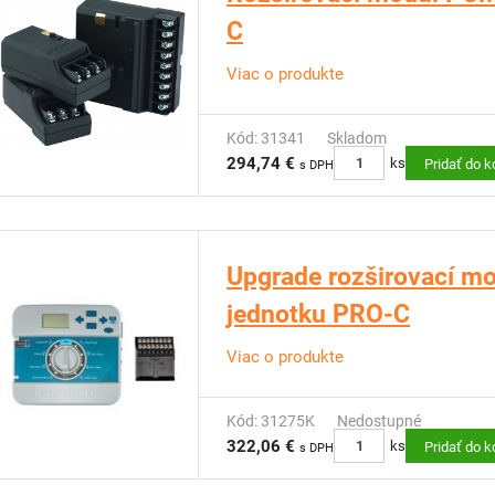
C
Viac o produkte
Kód: 31341
Skladom
294,74 €
ks
Pridať do k
s DPH
Upgrade rozširovací mo
jednotku PRO-C
Viac o produkte
Kód: 31275K
Nedostupné
322,06 €
ks
Pridať do k
s DPH