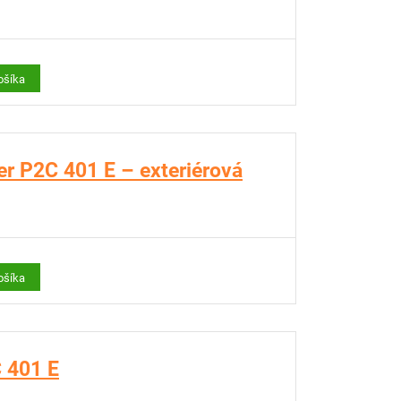
ošíka
er P2C 401 E – exteriérová
ošíka
 401 E