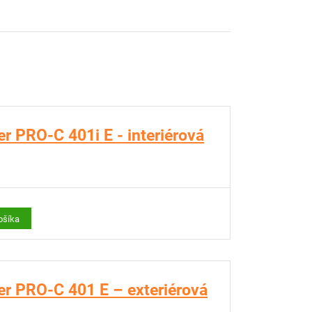
r PRO-C 401i E - interiérová
ošíka
er PRO-C 401 E – exteriérová