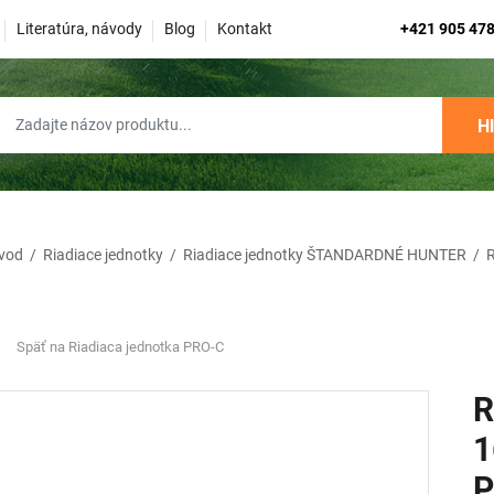
Literatúra, návody
Blog
Kontakt
+421 905 478
H
vod
/
Riadiace jednotky
/
Riadiace jednotky ŠTANDARDNÉ HUNTER
/
R
Späť na Riadiaca jednotka PRO-C
R
1
P