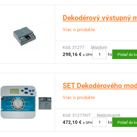
Dekodérový výstupný 
Viac o produkte
Kód: 31277
Skladom
298,16 €
ks
Pridať do k
s DPH
SET Dekodérového mo
Viac o produkte
Kód: 31277KIT
Nedostupné
472,10 €
ks
Pridať do k
s DPH