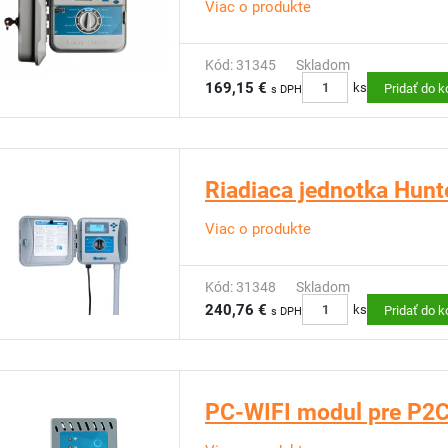
Viac o produkte
Kód: 31345
Skladom
169,15 €
ks
Pridať do k
s DPH
Riadiaca jednotka Hunt
Viac o produkte
Kód: 31348
Skladom
240,76 €
ks
Pridať do k
s DPH
PC-WIFI modul pre P2C