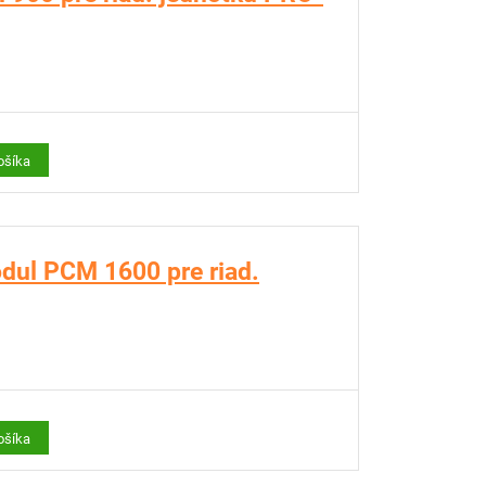
ošíka
dul PCM 1600 pre riad.
ošíka