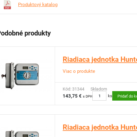
Produktový katalog
Podobné produkty
Riadiaca jednotka Hunte
Viac o produkte
Kód: 31344
Skladom
143,75 €
ks
Pridať do k
s DPH
Riadiaca jednotka Hunt