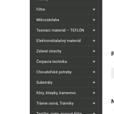
Filtre
Mikrozávlaha
Tesniaci materiál – TEFLÓN
Elektroinštalačný materiál
Zelené strechy
Čerpacia technika
Chovateľské potreby
Substráty
Kôry, štiepky, kamenivo
N
Trávne osivá, Trávniky
Textílie, siete, nopové fólie