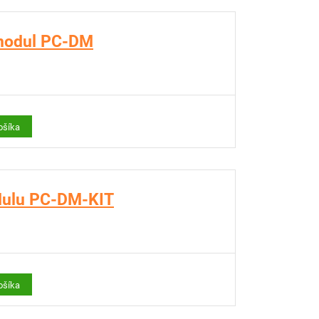
modul PC-DM
ošíka
dulu PC-DM-KIT
ošíka