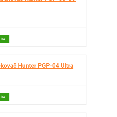
šíka
ekovač Hunter PGP-04 Ultra
šíka