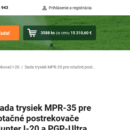
 943
Prihlásenie a registrácia
ľadať
3588
ks
za cenu
15 310,60 €
ekovač I-20
/
Sada trysiek MPR-35 pre rotačné postrekovače Hunter I-20 a PGP-Ultra
ada trysiek MPR-35 pre
otačné postrekovače
unter I-20 a PGP-Ultra