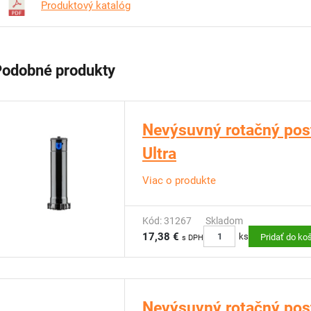
Produktový katalóg
Podobné produkty
Nevýsuvný rotačný pos
Ultra
Viac o produkte
Kód: 31267
Skladom
17,38 €
ks
Pridať do ko
s DPH
Nevýsuvný rotačný po