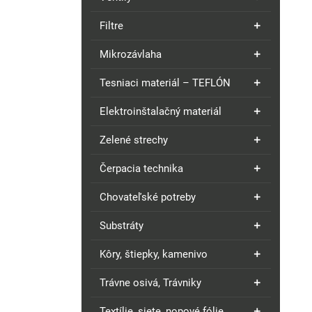
Filtre
Mikrozávlaha
Tesniaci materiál – TEFLÓN
Elektroinštalačný materiál
Zelené strechy
Čerpacia technika
Chovateľské potreby
Substráty
Kôry, štiepky, kamenivo
Trávne osivá, Trávniky
Textílie, siete, nopové fólie