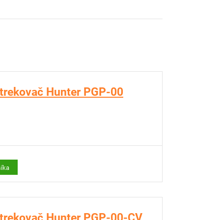
trekovač Hunter PGP-00
šíka
strekovač Hunter PGP-00-CV