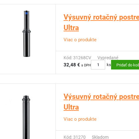
Výsuvný rotačný postr
Ultra
Viac o produkte
Kód: 31268CV
Vypredané
32,48 €
ks
Pridať do ko
s DPH
Výsuvný rotačný postr
Ultra
Viac o produkte
Kód: 31270
Skladom