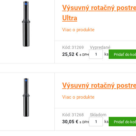
Výsuvný rotačný postr
Ultra
Viac o produkte
Kód: 31269
Vypredané
25,52 €
ks
Pridať do ko
s DPH
Výsuvný rotačný postr
Viac o produkte
Kód: 31268
Skladom
30,05 €
ks
Pridať do ko
s DPH