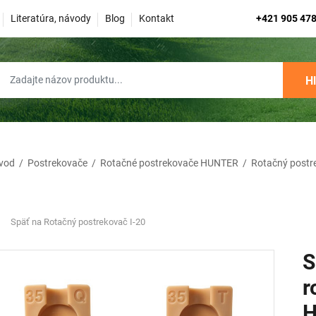
Literatúra, návody
Blog
Kontakt
+421 905 478
H
vod
/
Postrekovače
/
Rotačné postrekovače HUNTER
/
Rotačný postr
Späť na Rotačný postrekovač I-20
S
r
H