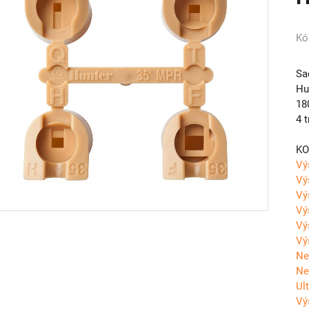
Kó
Sa
Hu
18
4 t
KO
Vý
Vý
Vý
Vý
Vý
Vý
Ne
Ne
Ul
Vý