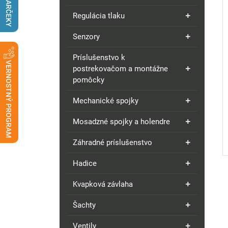
DARČEKY
Regulácia tlaku
Senzory
Príslušenstvo k
VERNOSTNÝ PROGRAM
postrekovačom a montážne
pomôcky
Mechanické spojky
Mosadzné spojky a holendre
Záhradné príslušenstvo
Hadice
Kvapková závlaha
Šachty
Ventily