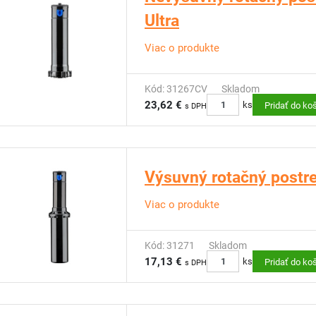
Ultra
Viac o produkte
Kód: 31267CV
Skladom
23,62 €
ks
Pridať do ko
s DPH
Výsuvný rotačný postr
Viac o produkte
Kód: 31271
Skladom
17,13 €
ks
Pridať do ko
s DPH