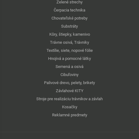
Zelené strechy
Čerpacia technika
Chovateľské potreby
Substráty
Kôry, štiepky, kamenivo
Trávne osivá, Trávniky
Textílie, siete, nopové fólie
Hnojivá a pomocné látky
Semená a osivá
Cibuľoviny
Palivové drevo, pelety, brikety
Závlahové KITY
Stroje pre realizáciu trávnikov a závlah
Kosačky
Reklamné predmety