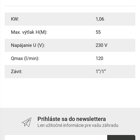
KW:
1,06
Max. výtlak H(M):
55
Napájanie U (V):
230 V
Qmax (l/min):
120
Závit:
1“/1“
Prihláste sa do newslettera
Len užitočné informácie pre vašu záhradu