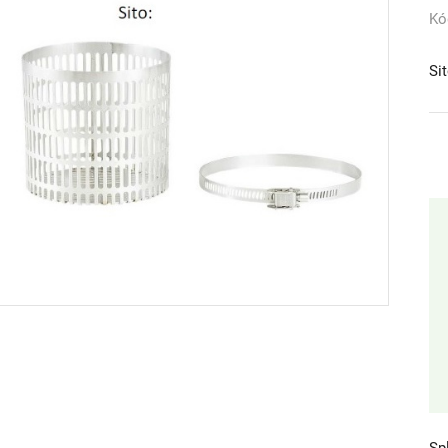
Kó
Si