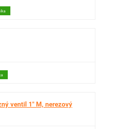
šíka
ka
ný ventil 1" M, nerezový