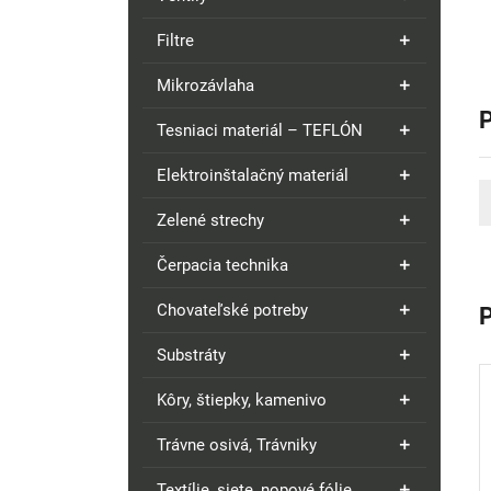
Filtre
Mikrozávlaha
Tesniaci materiál – TEFLÓN
Elektroinštalačný materiál
Zelené strechy
Čerpacia technika
Chovateľské potreby
Substráty
Kôry, štiepky, kamenivo
Trávne osivá, Trávniky
Textílie, siete, nopové fólie