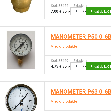
Kód: 38456
Skladom
7,00 €
ks
Pridať do koší
s DPH
MANOMETER P50 0-6B
Viac o produkte
Kód: 38469
Skladom
4,75 €
ks
Pridať do koší
s DPH
MANOMETER P63 0-6B
Viac o produkte