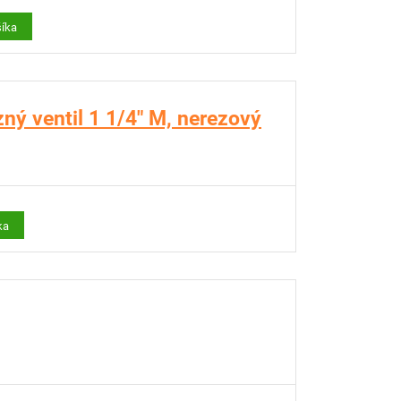
šíka
ný ventil 1 1/4" M, nerezový
ka