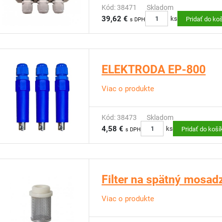
Kód: 38471
Skladom
39,62 €
ks
Pridať do ko
s DPH
ELEKTRODA EP-800
Viac o produkte
Kód: 38473
Skladom
4,58 €
ks
Pridať do koší
s DPH
Filter na spätný mosadz
Viac o produkte