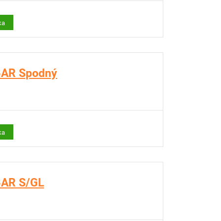
ka
AR Spodný
ka
AR S/GL