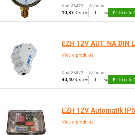
Kód: 38470
Skladom
10,87 €
ks
Pridať do ko
s DPH
EZH 12V AUT. NA DIN 
Viac o produkte
Kód: 38472
Skladom
43,40 €
ks
Pridať do ko
s DPH
EZH 12V Automatik IP
Viac o produkte