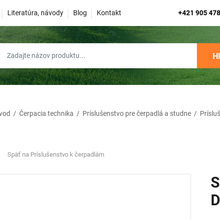
Literatúra, návody
Blog
Kontakt
+421 905 478
H
vod
/
Čerpacia technika
/
Príslušenstvo pre čerpadlá a studne
/
Príslu
Späť na Príslušenstvo k čerpadlám
S
D