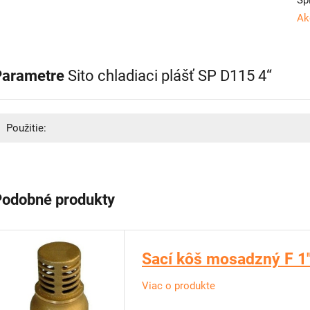
Sp
Ak
Parametre
Sito chladiaci plášť SP D115 4“
Použitie:
Podobné produkty
Sací kôš mosadzný F 1
Viac o produkte