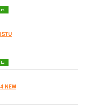
šíka
LISTU
šíka
54 NEW