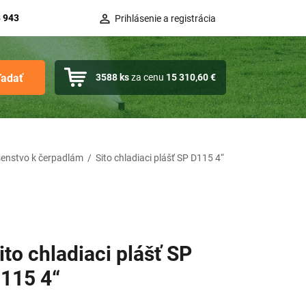
 943
Prihlásenie a registrácia
ľadať
3588
ks
za cenu
15 310,60 €
šenstvo k čerpadlám
/
Sito chladiaci plášť SP D115 4“
ito chladiaci plášť SP
115 4“