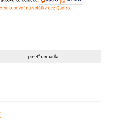
látková kalkulačka:
o nakupovať na splátky cez Quatro
pre 4“ čerpadlá
"