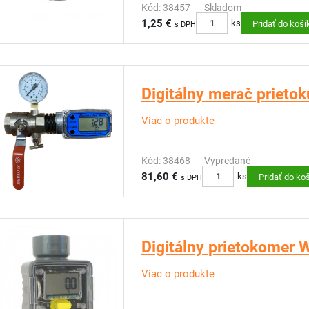
Kód: 38457
Skladom
1,25 €
ks
Pridať do koší
s DPH
Digitálny merač prietok
Viac o produkte
Kód: 38468
Vypredané
81,60 €
ks
Pridať do ko
s DPH
Digitálny prietokomer
Viac o produkte