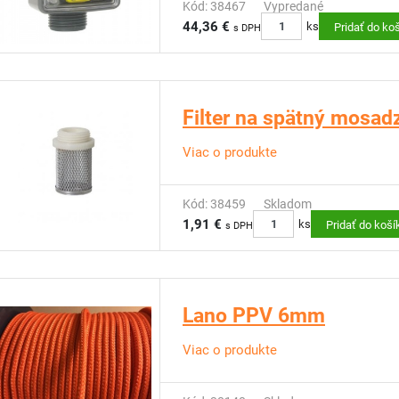
Kód: 38467
Vypredané
44,36 €
ks
Pridať do ko
s DPH
Filter na spätný mosadz
Viac o produkte
Kód: 38459
Skladom
1,91 €
ks
Pridať do koší
s DPH
Lano PPV 6mm
Viac o produkte