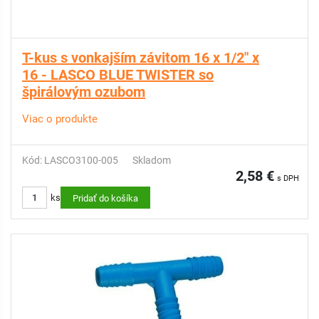
T-kus s vonkajším závitom 16 x 1/2" x
16 - LASCO BLUE TWISTER so
špirálovým ozubom
Viac o produkte
Kód: LASCO3100-005
Skladom
2,58 €
s DPH
ks
Pridať do košíka