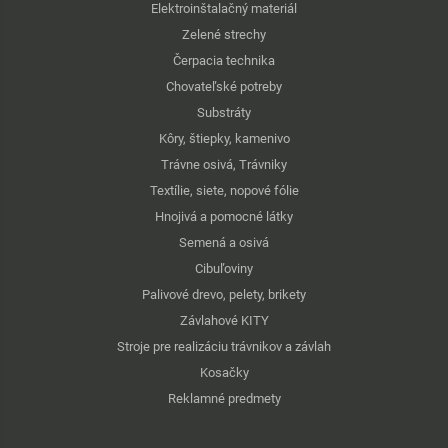
Elektroinštalačný materiál
Zelené strechy
Čerpacia technika
Chovateľské potreby
Substráty
Kôry, štiepky, kamenivo
Trávne osivá, Trávniky
Textílie, siete, nopové fólie
Hnojivá a pomocné látky
Semená a osivá
Cibuľoviny
Palivové drevo, pelety, brikety
Závlahové KITY
Stroje pre realizáciu trávnikov a závlah
Kosačky
Reklamné predmety