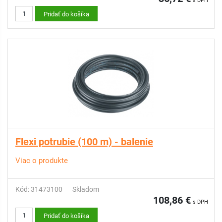
s DPH
Pridať do košíka
Flexi potrubie (100 m) - balenie
Viac o produkte
Kód: 31473100
Skladom
108,86 €
s DPH
Pridať do košíka