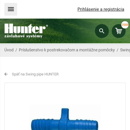
Prihlásenie a registrácia
3588
Úvod
/
Príslušenstvo k postrekovačom a montážne pomôcky
/
Swing
Späť na Swing pipe HUNTER