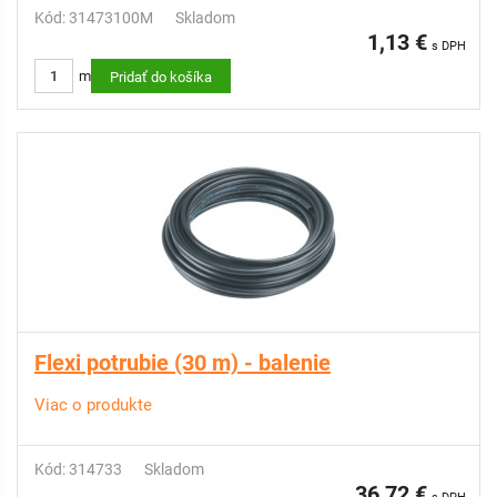
Kód: 31473100M
Skladom
1,13 €
s DPH
m
Pridať do košíka
Flexi potrubie (30 m) - balenie
Viac o produkte
Kód: 314733
Skladom
36,72 €