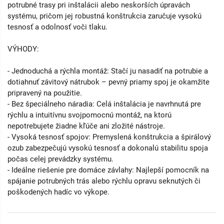
potrubné trasy pri inštalácii alebo neskorších úpravách
systému, pričom jej robustná konštrukcia zaručuje vysokú
tesnosť a odolnosť voči tlaku.
VÝHODY:
- Jednoduchá a rýchla montáž: Stačí ju nasadiť na potrubie a
dotiahnuť závitový nátrubok – pevný priamy spoj je okamžite
pripravený na použitie.
- Bez špeciálneho náradia: Celá inštalácia je navrhnutá pre
rýchlu a intuitívnu svojpomocnú montáž, na ktorú
nepotrebujete žiadne kľúče ani zložité nástroje.
- Vysoká tesnosť spojov: Premyslená konštrukcia a špirálový
ozub zabezpečujú vysokú tesnosť a dokonalú stabilitu spoja
počas celej prevádzky systému.
- Ideálne riešenie pre domáce závlahy: Najlepší pomocník na
spájanie potrubných trás alebo rýchlu opravu seknutých či
poškodených hadíc vo výkope.