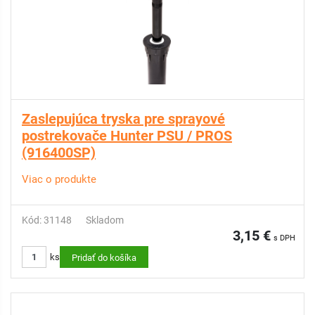
Zaslepujúca tryska pre sprayové
postrekovače Hunter PSU / PROS
(916400SP)
Viac o produkte
Kód: 31148
Skladom
3,15 €
s DPH
ks
Pridať do košíka