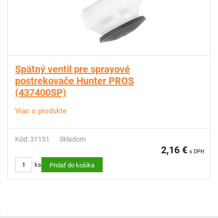
Spätný ventil pre sprayové
postrekovače Hunter PROS
(437400SP)
Viac o produkte
Kód: 31151
Skladom
2,16 €
s DPH
ks
Pridať do košíka