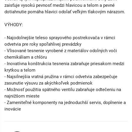
zaisťuje vysokú pevnosť medzi hlavicou a telom a pevné
dotiahnutie pomáha hlavici odolať veľkým tlakovým nárazom.
VÝHODY:
- Najodolnejšie teleso sprayového postrekovača v rámci
odvetvia pre roky spoľahlivej prevádzky
- Vlisované tesnenie vyrobené z materiálov odolných voči
chemikáliam a chlóru
- Inovatívna konštrukcia tesnenia zabraňuje priesakom medzi
krytkou a telom
- Najsilnejšia vratná pružina v rámci odvetvia zabezpečuje
zasunutie výsuvu za akýchkoľvek podmienok
- Možnosť použitia spätného ventilu zabraňuje odtečeniu na
najnižšom mieste
- Zameniteľné komponenty na jednoduchší servis, doplnenie a
inovácie