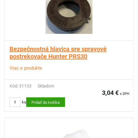
Bezpečnostná hlavica pre sprayové
postrekovače Hunter PRS30
Viac o produkte
Kód: 31133
Skladom
3,04 €
s DPH
ks
Pridať do košíka