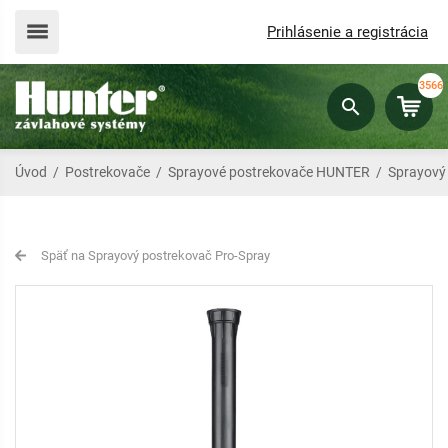
Prihlásenie a registrácia
3566
Úvod
/
Postrekovače
/
Sprayové postrekovače HUNTER
/
Sprayový
Späť na Sprayový postrekovač Pro-Spray