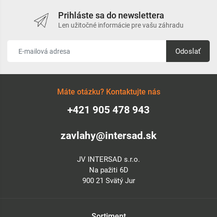
Prihláste sa do newslettera
Len užitočné informácie pre vašu záhradu
Odoslať
Máte otázku? Kontaktujte nás
+421 905 478 943
zavlahy@intersad.sk
JV INTERSAD s.r.o.
Na pažiti 6D
900 21 Svätý Jur
Sortiment