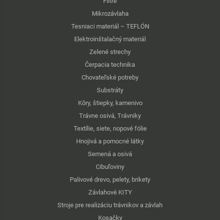
Filtre
Mikrozávlaha
Tesniaci materiál – TEFLÓN
Elektroinštalačný materiál
Zelené strechy
Čerpacia technika
Chovateľské potreby
Substráty
Kôry, štiepky, kamenivo
Trávne osivá, Trávniky
Textílie, siete, nopové fólie
Hnojivá a pomocné látky
Semená a osivá
Cibuľoviny
Palivové drevo, pelety, brikety
Závlahové KITY
Stroje pre realizáciu trávnikov a závlah
Kosačky