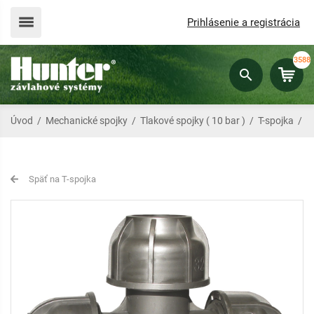
Prihlásenie a registrácia
3588
Úvod
/
Mechanické spojky
/
Tlakové spojky ( 10 bar )
/
T-spojka
/
T
Späť na T-spojka