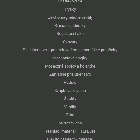
Postrekovače
Trysky
Elektromagnetické ventily
Riadiace jednotky
Regulácia tlaku
Senzory
Príslušenstvo k postrekovačom a montážne pomôcky
Mechanické spojky
Mosadzné spojky a holendre
Záhradné príslušenstvo
Hadice
Kvapková závlaha
Šachty
Ventily
Filtre
Mikrozávlaha
Tesniaci materiál – TEFLÓN
Elektroinštalačný materiál