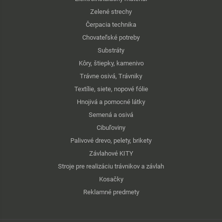
Zelené strechy
Čerpacia technika
Chovateľské potreby
Substráty
Kôry, štiepky, kamenivo
Trávne osivá, Trávniky
Textílie, siete, nopové fólie
Hnojivá a pomocné látky
Semená a osivá
Cibuľoviny
Palivové drevo, pelety, brikety
Závlahové KITY
Stroje pre realizáciu trávnikov a závlah
Kosačky
Reklamné predmety