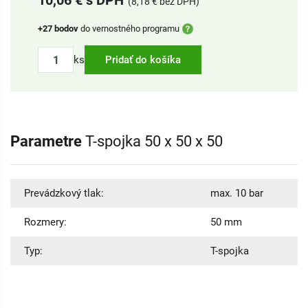
10,06 € s DPH
(8,18 € bez DPH)
+27 bodov
do vernostného programu
ks
Pridať do košíka
Parametre
T-spojka 50 x 50 x 50
Prevádzkový tlak:
max. 10 bar
Rozmery:
50 mm
Typ:
T-spojka