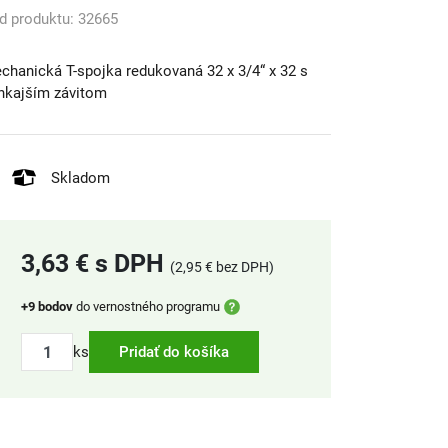
d produktu: 32665
chanická T-spojka redukovaná 32 x 3/4“ x 32 s
nkajším závitom
Skladom
3,63 € s DPH
(2,95 € bez DPH)
+9 bodov
do vernostného programu
ks
Pridať do košíka