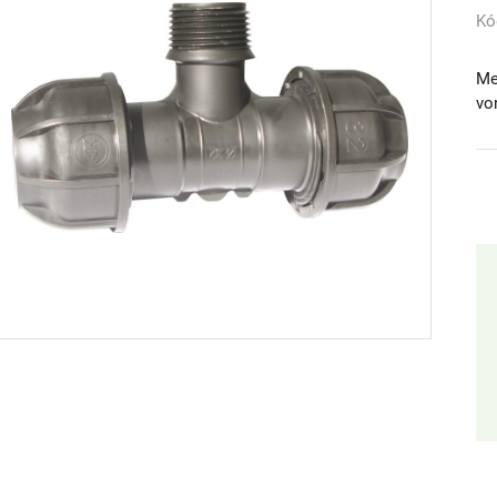
Kó
Me
vo