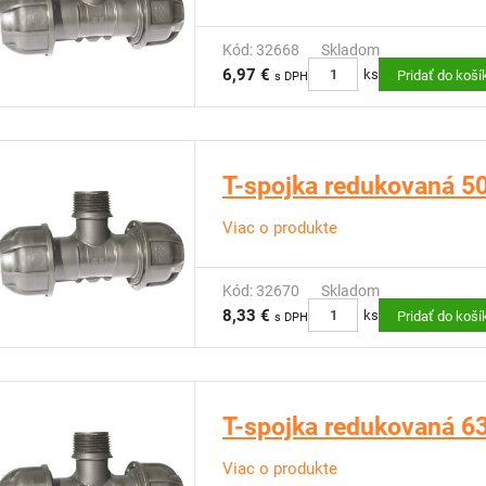
Kód: 32668
Skladom
6,97 €
ks
Pridať do koší
s DPH
T-spojka redukovaná 50 
Viac o produkte
Kód: 32670
Skladom
8,33 €
ks
Pridať do koší
s DPH
T-spojka redukovaná 63 
Viac o produkte