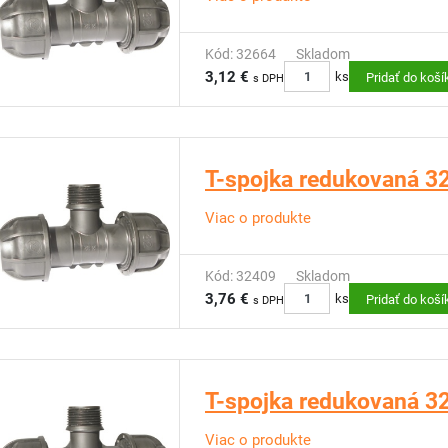
Kód: 32664
Skladom
3,12 €
ks
Pridať do koší
s DPH
T-spojka redukovaná 32 
Viac o produkte
Kód: 32409
Skladom
3,76 €
ks
Pridať do koší
s DPH
T-spojka redukovaná 32 
Viac o produkte