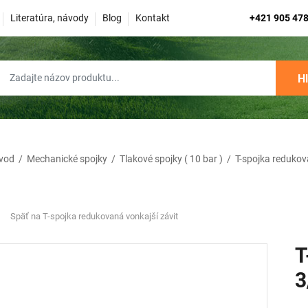
Literatúra, návody
Blog
Kontakt
+421 905 478
H
vod
/
Mechanické spojky
/
Tlakové spojky ( 10 bar )
/
T-spojka redukov
Späť na T-spojka redukovaná vonkajší závit
T
3