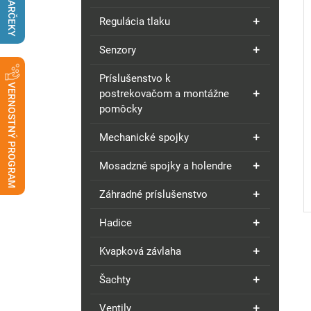
DARČEKY
Regulácia tlaku
Senzory
Príslušenstvo k
VERNOSTNÝ PROGRAM
postrekovačom a montážne
pomôcky
Mechanické spojky
Mosadzné spojky a holendre
Záhradné príslušenstvo
Hadice
Kvapková závlaha
Šachty
Ventily