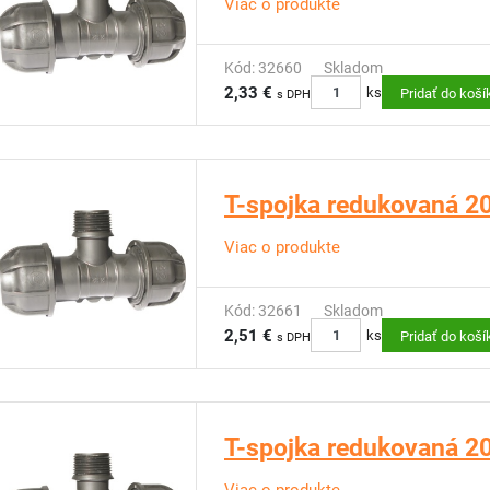
Viac o produkte
Kód: 32660
Skladom
2,33 €
ks
Pridať do koší
s DPH
T-spojka redukovaná 20 
Viac o produkte
Kód: 32661
Skladom
2,51 €
ks
Pridať do koší
s DPH
T-spojka redukovaná 20 