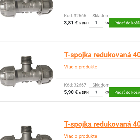
Kód: 32666
Skladom
3,81 €
ks
Pridať do koší
s DPH
T-spojka redukovaná 40 
Viac o produkte
Kód: 32667
Skladom
5,90 €
ks
Pridať do koší
s DPH
T-spojka redukovaná 40 
Viac o produkte