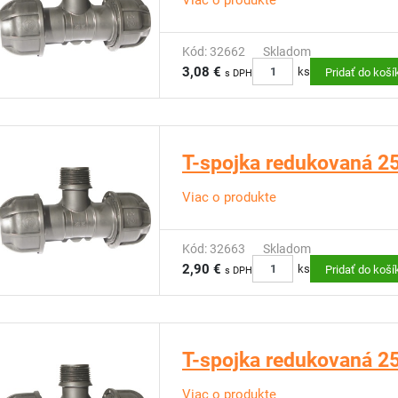
Viac o produkte
Kód: 32662
Skladom
3,08 €
ks
Pridať do koší
s DPH
T-spojka redukovaná 25 
Viac o produkte
Kód: 32663
Skladom
2,90 €
ks
Pridať do koší
s DPH
T-spojka redukovaná 25 
Viac o produkte