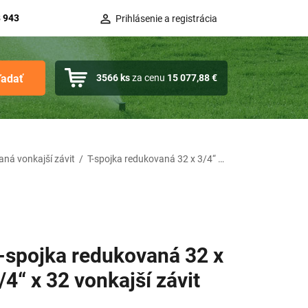
 943
Prihlásenie a registrácia
ľadať
3566
ks
za cenu
15 077,88 €
aná vonkajší závit
/
T-spojka redukovaná 32 x 3/4“ x 32 vonkajší závit
-spojka redukovaná 32 x
/4“ x 32 vonkajší závit