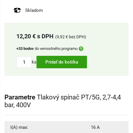
Skladom
12,20 € s DPH
(9,92 € bez DPH)
+33 bodov
do vernostného programu
ks
Pridať do košíka
Parametre
Tlakový spínač PT/5G, 2,7-4,4
bar, 400V
I(A) max:
16 A