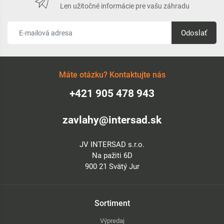
Len užitočné informácie pre vašu záhradu
Odoslať
Máte otázku? Kontaktujte nás
+421 905 478 943
zavlahy@intersad.sk
JV INTERSAD s.r.o.
Na pažiti 6D
900 21 Svätý Jur
Sortiment
Výpredaj