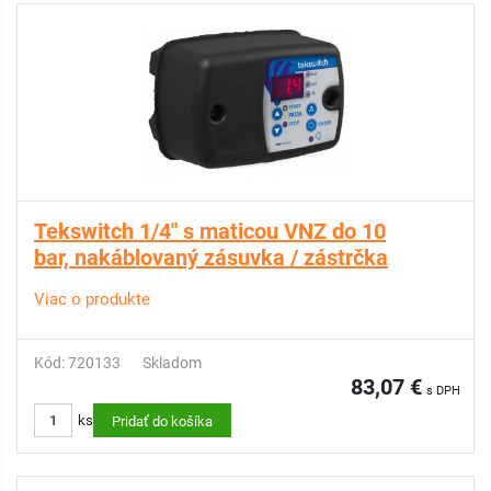
Tekswitch 1/4" s maticou VNZ do 10
bar, nakáblovaný zásuvka / zástrčka
Viac o produkte
Kód: 720133
Skladom
83,07 €
s DPH
ks
Pridať do košíka