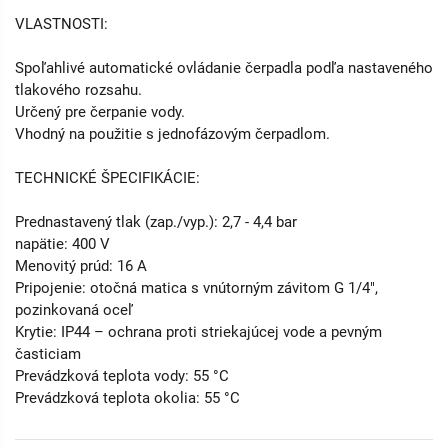
VLASTNOSTI:
Spoľahlivé automatické ovládanie čerpadla podľa nastaveného
tlakového rozsahu.
Určený pre čerpanie vody.
Vhodný na použitie s jednofázovým čerpadlom.
TECHNICKÉ ŠPECIFIKÁCIE:
Prednastavený tlak (zap./vyp.): 2,7 - 4,4 bar
napätie: 400 V
Menovitý prúd: 16 A
Pripojenie: otočná matica s vnútorným závitom G 1/4",
pozinkovaná oceľ
Krytie: IP44 – ochrana proti striekajúcej vode a pevným
časticiam
Prevádzková teplota vody: 55 °C
Prevádzková teplota okolia: 55 °C