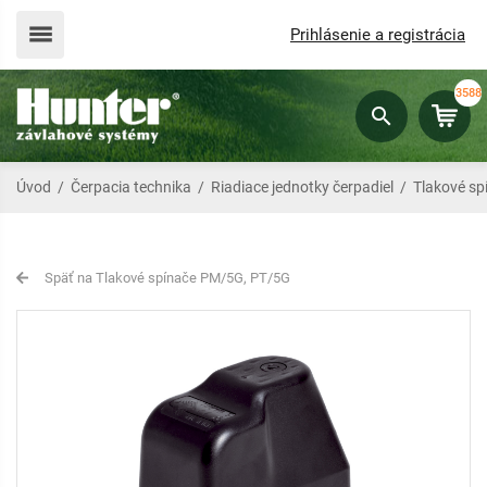
Prihlásenie a registrácia
3588
Úvod
/
Čerpacia technika
/
Riadiace jednotky čerpadiel
/
Tlakové s
Späť na Tlakové spínače PM/5G, PT/5G