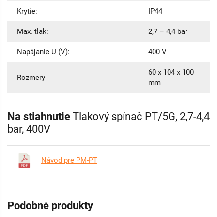
Krytie:
IP44
Max. tlak:
2,7 – 4,4 bar
Napájanie U (V):
400 V
60 x 104 x 100
Rozmery:
mm
Na stiahnutie
Tlakový spínač PT/5G, 2,7-4,4
bar, 400V
Návod pre PM-PT
Podobné produkty