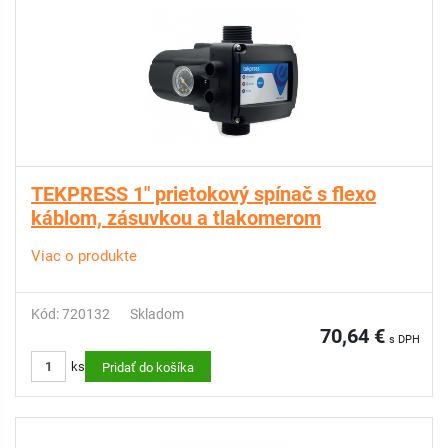
TEKPRESS 1" prietokový spínač s flexo
káblom, zásuvkou a tlakomerom
Viac o produkte
Kód: 720132
Skladom
70,64 €
s DPH
ks
Pridať do košíka