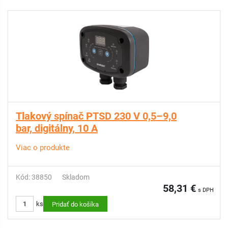
Tlakový spínač PTSD 230 V 0,5–9,0
bar, digitálny, 10 A
Viac o produkte
Kód: 38850
Skladom
58,31 €
s DPH
ks
Pridať do košíka