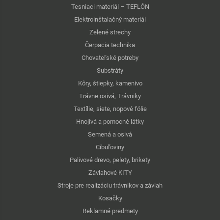
Tesniaci materiál – TEFLÓN
Elektroinštalačný materiál
Zelené strechy
Čerpacia technika
Chovateľské potreby
Substráty
Kôry, štiepky, kamenivo
Trávne osivá, Trávniky
Textílie, siete, nopové fólie
Hnojivá a pomocné látky
Semená a osivá
Cibuľoviny
Palivové drevo, pelety, brikety
Závlahové KITY
Stroje pre realizáciu trávnikov a závlah
Kosačky
Reklamné predmety