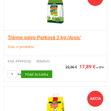
Trávne osivo Parková 2 kg /Aros/
Viac o produkte
Kód: 4999920p
Skladom
17,89 €
22,36 €
s DPH
ks
Pridať do košíka
AKCIA