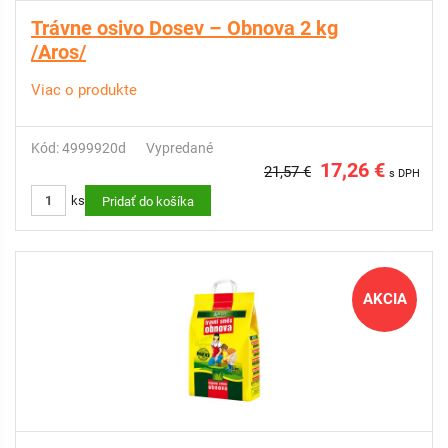
Trávne osivo Dosev – Obnova 2 kg
/Aros/
Viac o produkte
Kód: 4999920d
Vypredané
17,26 €
21,57 €
s DPH
ks
Pridať do košíka
AKCIA