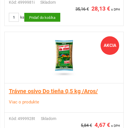
Kód: 4999981i
Skladom
28,13 €
35,16 €
s DPH
ks
Pridať do košíka
AKCIA
Trávne osivo Do tieňa 0,5 kg /Aros/
Viac o produkte
Kód: 4999928t
Skladom
4,67 €
5,84 €
s DPH