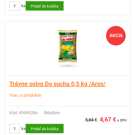
ks
Pridať do košíka
AKCIA
Trávne osivo Do sucha 0,5 kg /Aros/
Viac o produkte
Kód: 4999928s
Skladom
4,67 €
5,84 €
s DPH
ks
Pridať do košíka