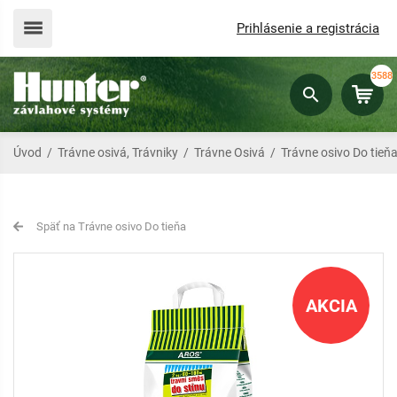
Prihlásenie a registrácia
3588
Úvod
/
Trávne osivá, Trávniky
/
Trávne Osivá
/
Trávne osivo Do tieň
Späť na Trávne osivo Do tieňa
AKCIA