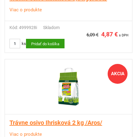
Viac o produkte
Kód: 4999928i
Skladom
4,87 €
6,09 €
s DPH
ks
Pridať do košíka
AKCIA
Trávne osivo Ihrisková 2 kg /Aros/
Viac o produkte