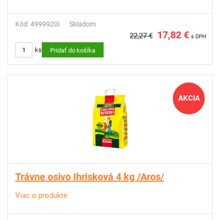
Kód: 4999920i
Skladom
17,82 €
22,27 €
s DPH
ks
Pridať do košíka
AKCIA
Trávne osivo Ihrisková 4 kg /Aros/
Viac o produkte