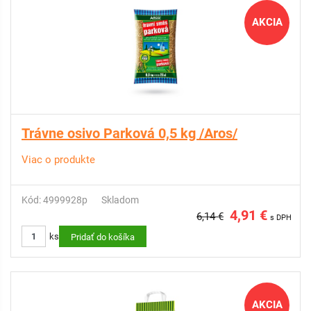
AKCIA
Trávne osivo Parková 0,5 kg /Aros/
Viac o produkte
Kód: 4999928p
Skladom
4,91 €
6,14 €
s DPH
ks
Pridať do košíka
AKCIA