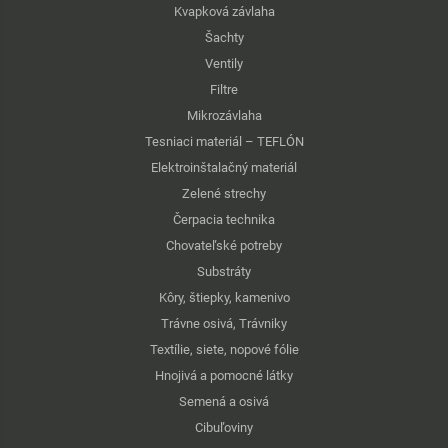
Kvapková závlaha
Šachty
Ventily
Filtre
Mikrozávlaha
Tesniaci materiál – TEFLÓN
Elektroinštalačný materiál
Zelené strechy
Čerpacia technika
Chovateľské potreby
Substráty
Kôry, štiepky, kamenivo
Trávne osivá, Trávniky
Textílie, siete, nopové fólie
Hnojivá a pomocné látky
Semená a osivá
Cibuľoviny