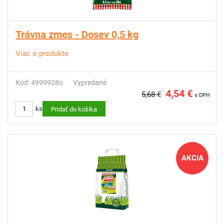
Trávna zmes - Dosev 0,5 kg
Viac o produkte
Kód: 4999928o
Vypredané
4,54 €
5,68 €
s DPH
ks
Pridať do košíka
AKCIA