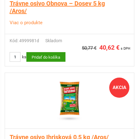
Trávne osivo Obnova – Dosev 5 kg
/Aros/
Viac o produkte
Kód: 4999981d
Skladom
40,62 €
50,77 €
s DPH
ks
Pridať do košíka
AKCIA
Trávne osivo Ihrisková 0,5 kg /Aros/