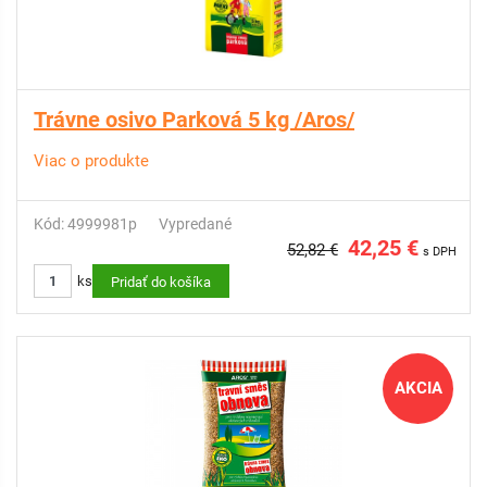
Trávne osivo Parková 5 kg /Aros/
Viac o produkte
Kód: 4999981p
Vypredané
42,25 €
52,82 €
s DPH
ks
Pridať do košíka
AKCIA