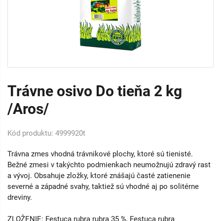
Trávne osivo Do tieňa 2 kg
/Aros/
Kód produktu: 4999920t
Trávna zmes vhodná trávnikové plochy, ktoré sú tienisté.
Bežné zmesi v takýchto podmienkach neumožnujú zdravý rast
a vývoj. Obsahuje zložky, ktoré znášajú časté zatienenie
severné a západné svahy, taktiež sú vhodné aj po solitérne
dreviny.
ZLOŽENIE: Festuca rubra rubra 35 %, Festuca rubra