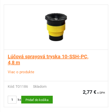
Lúčová sprayová tryska 10-SSH-PC,
4,8 m
Viac o produkte
Kód: TO1186
Skladom
2,77 €
s DPH
ks
Pridať do košíka