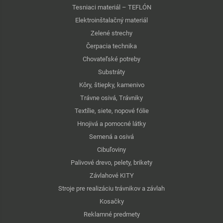
Tesniaci materiál – TEFLÓN
Elektroinštalačný materiál
Zelené strechy
Čerpacia technika
Chovateľské potreby
Substráty
Kôry, štiepky, kamenivo
Trávne osivá, Trávniky
Textílie, siete, nopové fólie
Hnojivá a pomocné látky
Semená a osivá
Cibuľoviny
Palivové drevo, pelety, brikety
Závlahové KITY
Stroje pre realizáciu trávnikov a závlah
Kosačky
Reklamné predmety