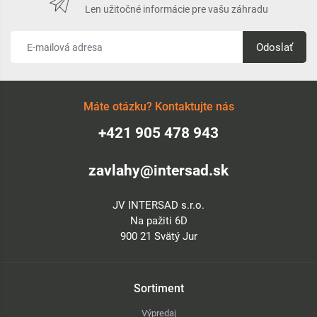
Len užitočné informácie pre vašu záhradu
Odoslať
Máte otázku? Kontaktujte nás
+421 905 478 943
zavlahy@intersad.sk
JV INTERSAD s.r.o.
Na pažiti 6D
900 21 Svätý Jur
Sortiment
Výpredaj