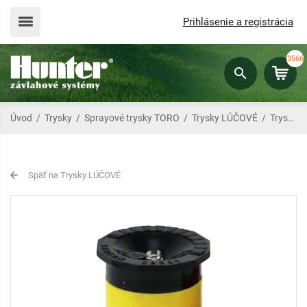
Prihlásenie a registrácia
3566
Úvod
/
Trysky
/
Sprayové trysky TORO
/
Trysky LÚČOVÉ
/
Tryska TORO Stream Spray 35-SSH-PC
Späť na Trysky LÚČOVÉ