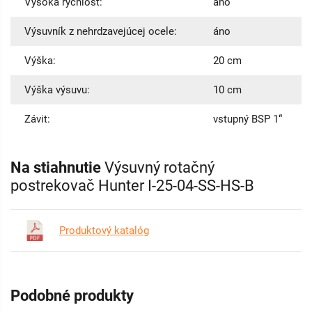
Vysoká rýchlosť:
áno
Výsuvník z nehrdzavejúcej ocele:
áno
Výška:
20 cm
Výška výsuvu:
10 cm
Závit:
vstupný BSP 1“
Na stiahnutie
Výsuvný rotačný
postrekovač Hunter I-25-04-SS-HS-B
Produktový katalóg
Podobné produkty