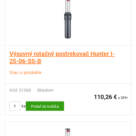
Výsuvný rotačný postrekovač Hunter I-
25-06-SS-B
Viac o produkte
Kód: 31068
Skladom
110,26 €
s DPH
ks
Pridať do košíka