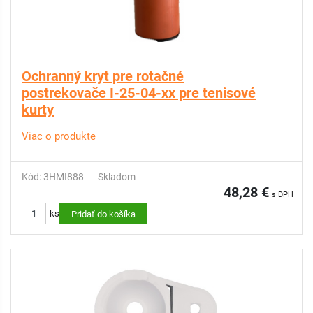
Ochranný kryt pre rotačné
postrekovače I-25-04-xx pre tenisové
kurty
Viac o produkte
Kód: 3HMI888
Skladom
48,28 €
s DPH
ks
Pridať do košíka