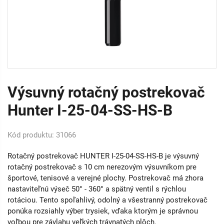
Výsuvný rotačný postrekovač
Hunter I-25-04-SS-HS-B
Kód produktu: 31066
Rotačný postrekovač HUNTER I-25-04-SS-HS-B je výsuvný
rotačný postrekovač s 10 cm nerezovým výsuvníkom pre
športové, tenisové a verejné plochy. Postrekovač má zhora
nastaviteľnú výseč 50° - 360° a spätný ventil s rýchlou
rotáciou. Tento spoľahlivý, odolný a všestranný postrekovač
ponúka rozsiahly výber trysiek, vďaka ktorým je správnou
voľbou pre závlahu veľkých trávnatých plôch.