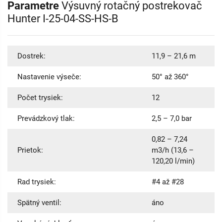
Parametre
Výsuvný rotačný postrekovač
Hunter I-25-04-SS-HS-B
Dostrek:
11,9 – 21,6 m
Nastavenie výseče:
50° až 360°
Počet trysiek:
12
Prevádzkový tlak:
2,5 – 7,0 bar
0,82 – 7,24
Prietok:
m3/h (13,6 –
120,20 l/min)
Rad trysiek:
#4 až #28
Spätný ventil:
áno