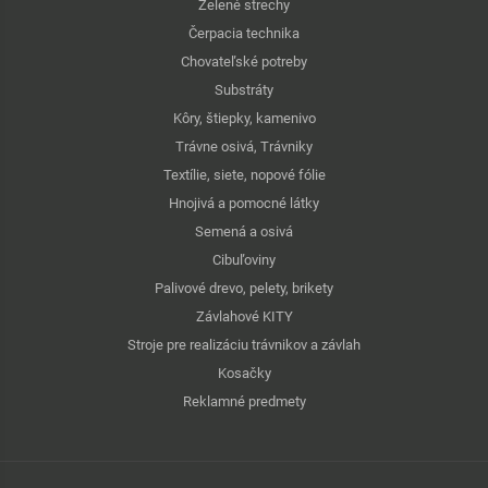
Zelené strechy
Čerpacia technika
Chovateľské potreby
Substráty
Kôry, štiepky, kamenivo
Trávne osivá, Trávniky
Textílie, siete, nopové fólie
Hnojivá a pomocné látky
Semená a osivá
Cibuľoviny
Palivové drevo, pelety, brikety
Závlahové KITY
Stroje pre realizáciu trávnikov a závlah
Kosačky
Reklamné predmety