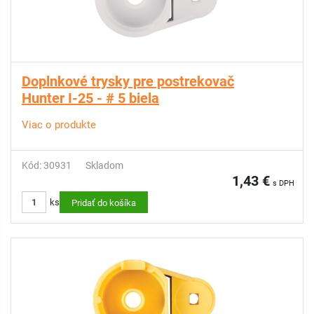
Doplnkové trysky pre postrekovač
Hunter I-25 - # 5 biela
Viac o produkte
Kód: 30931
Skladom
1,43 €
s DPH
ks
Pridať do košíka