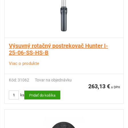
Výsuvný rotačný postrekovač Hunter I-
25-06-SS-HS-B
Viac o produkte
Kód: 31062
Tovar na objednávku
263,13 €
s DPH
ks
Pridať do košíka