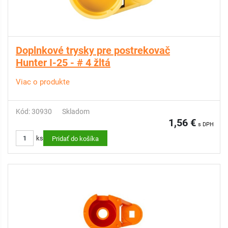
Doplnkové trysky pre postrekovač
Hunter I-25 - # 4 žltá
Viac o produkte
Kód: 30930
Skladom
1,56 €
s DPH
ks
Pridať do košíka