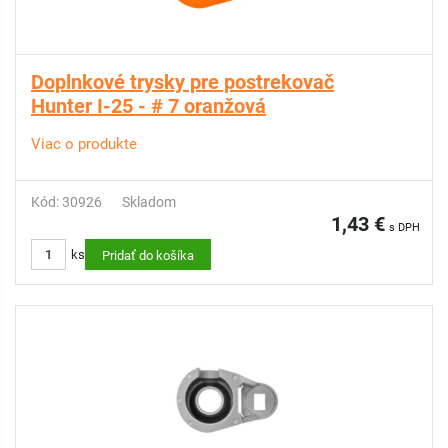
Doplnkové trysky pre postrekovač
Hunter I-25 - # 7 oranžová
Viac o produkte
Kód: 30926
Skladom
1,43 €
s DPH
ks
Pridať do košíka