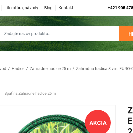
Literatúra, návody
Blog
Kontakt
+421 905 478
H
vod
/
Hadice
/
Záhradné hadice 25 m
/
Záhradná hadica 3 vrs. EURO-G
Späť na Záhradné hadice 25 m
Z
E
AKCIA
2