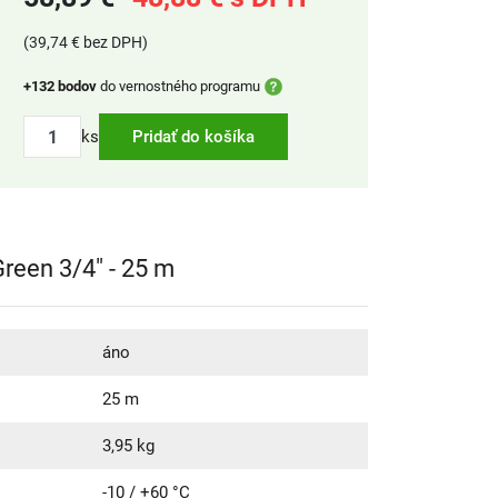
(39,74 € bez DPH)
+132 bodov
do vernostného programu
ks
Pridať do košíka
reen 3/4" - 25 m
áno
25 m
3,95 kg
-10 / +60 °C