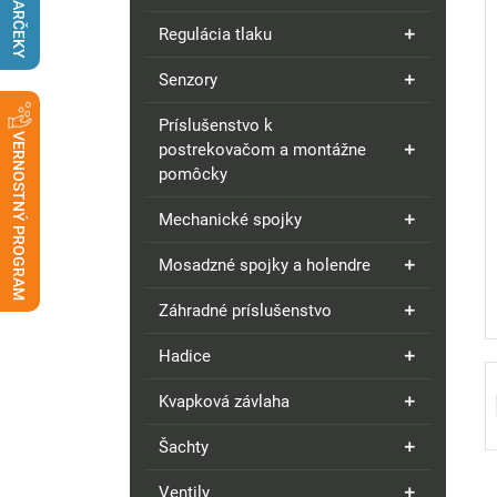
DARČEKY
Regulácia tlaku
Senzory
Príslušenstvo k
VERNOSTNÝ PROGRAM
postrekovačom a montážne
pomôcky
Mechanické spojky
Mosadzné spojky a holendre
Záhradné príslušenstvo
Hadice
Kvapková závlaha
Šachty
Ventily