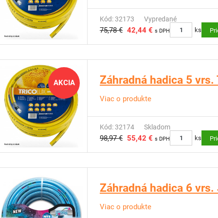
Kód: 32173
Vypredané
75,78 €
42,44 €
ks
Pr
s DPH
Záhradná hadica 5 vrs.
AKCIA
Viac o produkte
Kód: 32174
Skladom
98,97 €
55,42 €
ks
Pr
s DPH
Záhradná hadica 6 vrs
Viac o produkte