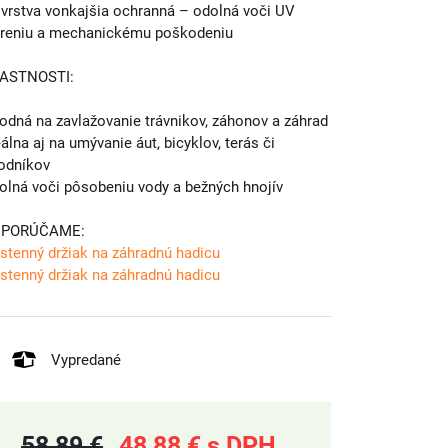
. vrstva vonkajšia ochranná – odolná voči UV
areniu a mechanickému poškodeniu
ASTNOSTI:
odná na zavlažovanie trávnikov, záhonov a záhrad
eálna aj na umývanie áut, bicyklov, terás či
odníkov
olná voči pôsobeniu vody a bežných hnojív
PORÚČAME:
stenný držiak na záhradnú hadicu
stenný držiak na záhradnú hadicu
Vypredané
58,89 €
48,88 € s DPH