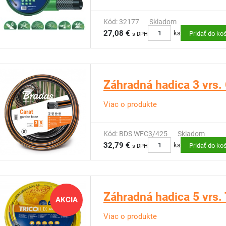
Kód: 32177
Skladom
27,08 €
ks
Pridať do ko
s DPH
Záhradná hadica 3 vrs
Viac o produkte
Kód: BDS WFC3/425
Skladom
32,79 €
ks
Pridať do ko
s DPH
Záhradná hadica 5 vrs.
AKCIA
Viac o produkte