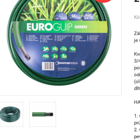
Kó
Zá
je
Kv
3/
po
od
(o
dl
HA
1.
prú
2.
pe