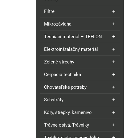
Filtre
Mikrozávlaha
Tesniaci materiál – TEFLÓN
Elektroinštalačný materiál
Zelené strechy
Čerpacia technika
Chovateľské potreby
Substráty
Kôry, štiepky, kamenivo
Trávne osivá, Trávniky
Textílie, siete, nopové fólie