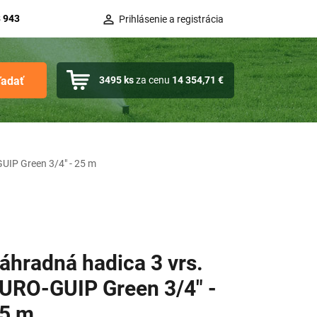
 943
Prihlásenie a registrácia
ľadať
3495
ks
za cenu
14 354,71 €
UIP Green 3/4" - 25 m
áhradná hadica 3 vrs.
URO-GUIP Green 3/4" -
5 m