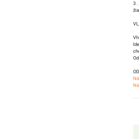
3 
ži
VL
Vh
Id
ch
Od
OD
Ná
Ná