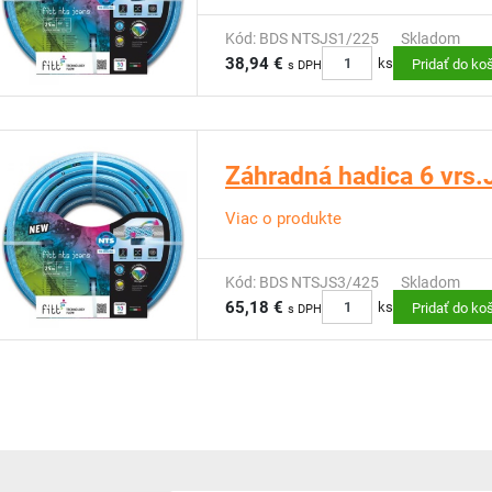
Kód: BDS NTSJS1/225
Skladom
38,94 €
ks
Pridať do ko
s DPH
Záhradná hadica 6 vrs
Viac o produkte
Kód: BDS NTSJS3/425
Skladom
65,18 €
ks
Pridať do ko
s DPH