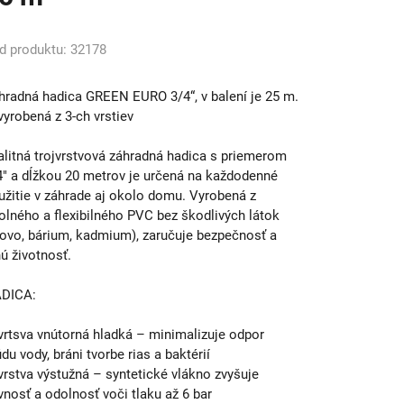
d produktu: 32178
hradná hadica GREEN EURO 3/4“, v balení je 25 m.
 vyrobená z 3-ch vrstiev
alitná trojvrstvová záhradná hadica s priemerom
4" a dĺžkou 20 metrov je určená na každodenné
užitie v záhrade aj okolo domu. Vyrobená z
olného a flexibilného PVC bez škodlivých látok
lovo, bárium, kadmium), zaručuje bezpečnosť a
hú životnosť.
DICA:
 vrtsva vnútorná hladká – minimalizuje odpor
du vody, bráni tvorbe rias a baktérií
 vrstva výstužná – syntetické vlákno zvyšuje
vnosť a odolnosť voči tlaku až 6 bar