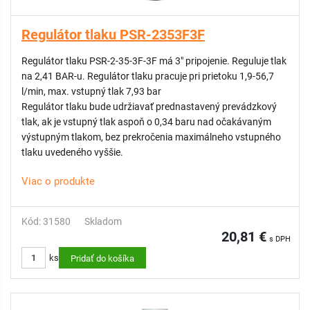
Regulátor tlaku PSR-2353F3F
Regulátor tlaku PSR-2-35-3F-3F má 3" pripojenie. Reguluje tlak
na 2,41 BAR-u. Regulátor tlaku pracuje pri prietoku 1,9-56,7
l/min, max. vstupný tlak 7,93 bar
Regulátor tlaku bude udržiavať prednastavený prevádzkový
tlak, ak je vstupný tlak aspoň o 0,34 baru nad očakávaným
výstupným tlakom, bez prekročenia maximálneho vstupného
tlaku uvedeného vyššie.
Viac o produkte
Kód: 31580
Skladom
20,81 €
s DPH
ks
Pridať do košíka