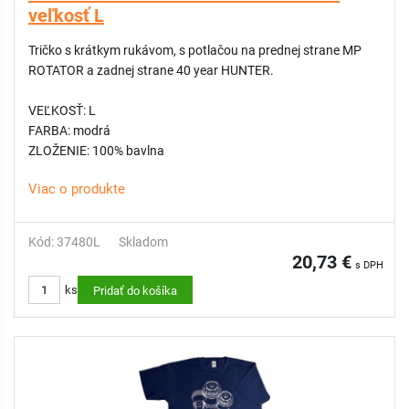
veľkosť L
Tričko s krátkym rukávom, s potlačou na prednej strane MP
ROTATOR a zadnej strane 40 year HUNTER.
VEĽKOSŤ: L
FARBA: modrá
ZLOŽENIE: 100% bavlna
Viac o produkte
Kód: 37480L
Skladom
20,73 €
s DPH
ks
Pridať do košíka