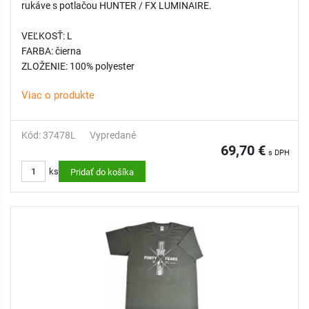
rukáve s potlačou HUNTER / FX LUMINAIRE.
VEĽKOSŤ: L
FARBA: čierna
ZLOŽENIE: 100% polyester
Viac o produkte
Kód: 37478L
Vypredané
69,70 €
s DPH
ks
Pridať do košíka