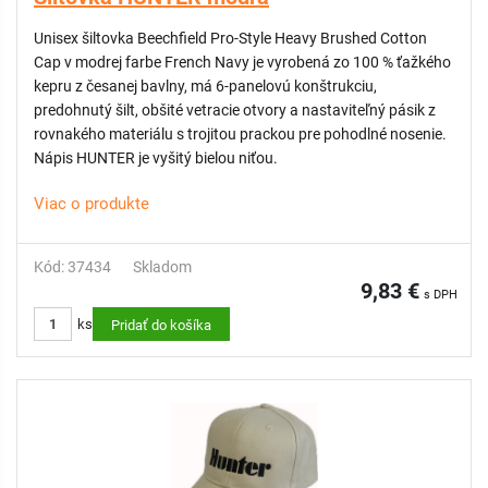
Unisex šiltovka Beechfield Pro-Style Heavy Brushed Cotton
Cap v modrej farbe French Navy je vyrobená zo 100 % ťažkého
kepru z česanej bavlny, má 6-panelovú konštrukciu,
predohnutý šilt, obšité vetracie otvory a nastaviteľný pásik z
rovnakého materiálu s trojitou prackou pre pohodlné nosenie.
Nápis HUNTER je vyšitý bielou niťou.
Viac o produkte
Kód: 37434
Skladom
9,83 €
s DPH
ks
Pridať do košíka