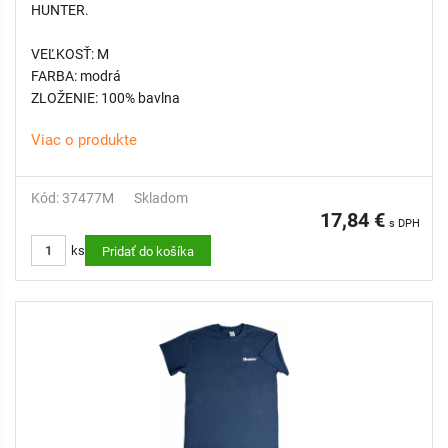
HUNTER.
VEĽKOSŤ: M
FARBA: modrá
ZLOŽENIE: 100% bavlna
Viac o produkte
Kód: 37477M
Skladom
17,84 €
s DPH
ks
Pridať do košíka