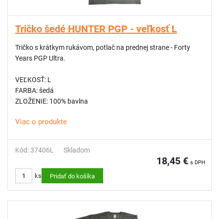
Tričko šedé HUNTER PGP - veľkosť L
Tričko s krátkym rukávom, potlač na prednej strane - Forty
Years PGP Ultra.
VEĽKOSŤ: L
FARBA: šedá
ZLOŽENIE: 100% bavlna
Viac o produkte
Kód: 37406L
Skladom
18,45 €
s DPH
ks
Pridať do košíka