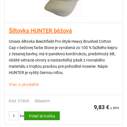
Šiltovka HUNTER béžová
Unisex šiltovka Beechfield Pro-Style Heavy Brushed Cotton
Cap v bežovej farbe Stone je vyrobená zo 100 % ťažkého kepru
z česanej bavlny, má 6-panelovú konštrukciu, predohnutý šilt,
obšité vetracie otvory a nastaviteľný pásik z rovnakého
materiálu s trojitou prackou pre pohodlné nosenie. Nápis
HUNTER je vyšitý čiernou niťou.
Viac o produkte
Kód: 37404
Skladom
9,83 €
s DPH
ks
Pridať do košíka