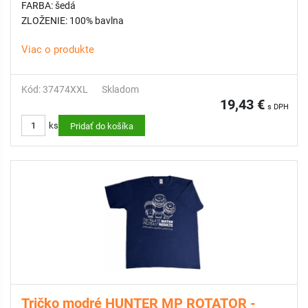
FARBA: šedá
ZLOŽENIE: 100% bavlna
Viac o produkte
Kód: 37474XXL
Skladom
19,43 €
s DPH
ks
Pridať do košíka
Tričko modré HUNTER MP ROTATOR -