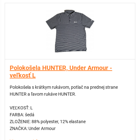
strečová mäkká škrupina, 7,5 oz./yd2 255 g/m2
Polokošela HUNTER, Under Armour -
veľkosť L
Polokošela s krátkym rukávom, potlač na prednej strane
HUNTER a ľavom rukáve HUNTER.
VEĽKOSŤ: L
FARBA: šedá
ZLOŽENIE: 88% polyester, 12% elastane
ZNAČKA: Under Armour