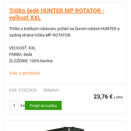
Tričko šedé HUNTER MP ROTATOR -
veľkosť XXL
Tričko s krátkym rukávom, potlač na ľavom rukáve HUNTER a
zadnej strane trička MP ROTATOR.
VEĽKOSŤ: XXL
FARBA: šedá
ZLOŽENIE: 100% bavlna
Viac o produkte
Kód: 37422XXL
Skladom
23,76 €
s DPH
ks
Pridať do košíka