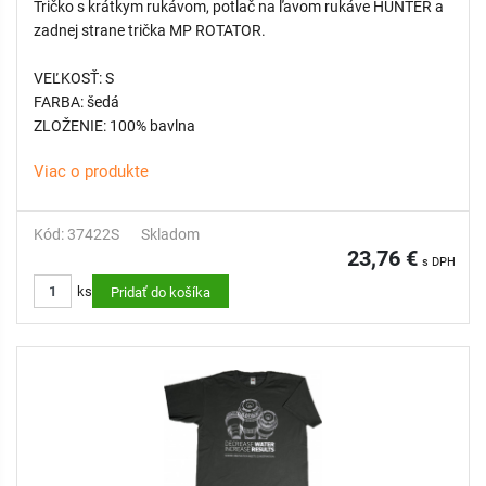
Tričko s krátkym rukávom, potlač na ľavom rukáve HUNTER a
zadnej strane trička MP ROTATOR.
VEĽKOSŤ: S
FARBA: šedá
ZLOŽENIE: 100% bavlna
Viac o produkte
Kód: 37422S
Skladom
23,76 €
s DPH
ks
Pridať do košíka