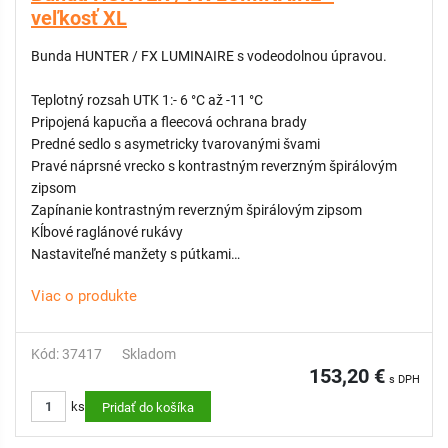
veľkosť XL
Bunda HUNTER / FX LUMINAIRE s vodeodolnou úpravou.
Teplotný rozsah UTK 1:- 6 °C až -11 °C
Pripojená kapucňa a fleecová ochrana brady
Predné sedlo s asymetricky tvarovanými švami
Pravé náprsné vrecko s kontrastným reverzným špirálovým
zipsom
Zapínanie kontrastným reverzným špirálovým zipsom
Kĺbové raglánové rukávy
Nastaviteľné manžety s pútkami
Dve spodné skryté vrecká s kontrastnými špirálovými zipsami
Viac o produkte
Prístup k audio portu cez ľavé spodné vrecko
Termoretenčná šnúra na kapucni a leme
Kód: 37417
Skladom
VEĽKOSŤ: XL
153,20 €
s DPH
FARBA: čierna
ks
ZLOŽENIE: vodeodolná úprava, 96 % polyester / 4 % spandex s
Pridať do košíka
lepeným rúnom zo 100 % polyesteru a 2-vrstvová výkonná