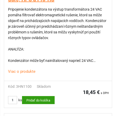
Pripojenie kondenzátora na výstup transformátora 24 VAC
pomáha filtrovať elektromagnetické rušenie, ktoré sa môže
objaviť na prichádzajúcich napájacích vodičoch. Kondenzátor
je zároveň účinný pri predchádzaní rôznym neštandardným
problémom s rušením, ktoré sa môžu vyskytnúť pri použití
rôznych typov ovládačov.
ANALÝZA:
Kondenzátor môže byť nainštalovaný naprieč 24 VAC
svorkami na akomkoľvek sieťovo napájanom ovládači
Viac o produkte
HUNTER alebo HYDRAWISE. Úspešne sme ho testovali na
modeloch: Pro-C, HPC, Pro-HC, ICC2, HCC, EZDS, I-Core a
DUAL inštaláciách.
Kód: 3HN1100
Skladom
18,45 €
s DPH
SITUÁCIE PRI KTORÝCH SA KONDENZÁTOR OSVEDČIL:
ks
Pridať do košíka
Frekvenčný Menič čerpadiel, alebo iná hlučná elektronika na
mieste spôsobujúca nepredvídateľné spúšťanie staníc.