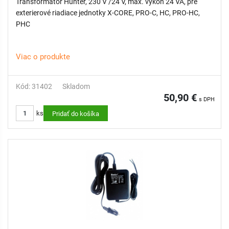
Transformátor Hunter, 230 V /24 V, max. výkon 24 VA, pre
exterierové riadiace jednotky X-CORE, PRO-C, HC, PRO-HC,
PHC
Viac o produkte
Kód: 31402
Skladom
50,90 €
s DPH
ks
Pridať do košíka