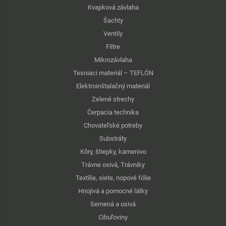
Kvapková závlaha
Šachty
Ventily
Filtre
Mikrozávlaha
Tesniaci materiál – TEFLÓN
Elektroinštalačný materiál
Zelené strechy
Čerpacia technika
Chovateľské potreby
Substráty
Kôry, štiepky, kamenivo
Trávne osivá, Trávniky
Textílie, siete, nopové fólie
Hnojivá a pomocné látky
Semená a osivá
Cibuľoviny