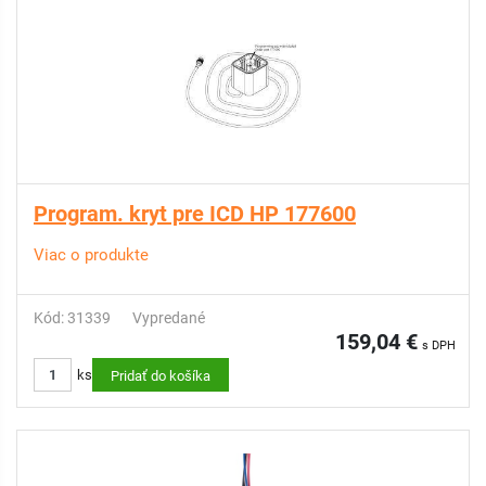
"Duchovské prietoky" s Hydrawise a HC Flow Meter
ICC2/HCC s EZDS a I-Core v DUAL inštaláciách, ktoré majú
prerušovanú prevádzku staníc
Program. kryt pre ICD HP 177600
Viac o produkte
Kód: 31339
Vypredané
159,04 €
s DPH
ks
Pridať do košíka