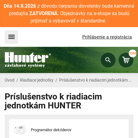
Dňa 14.8.2026
z dôvodu čerpania dovolenky bude kamenná
predajňa
ZATVORENÁ
. Objednávky na e-shope sa budú
príjímať a vybavovať v štandardne.
Prihlásenie a registrácia
3588
Úvod
/
Riadiace jednotky
/
Príslušenstvo k riadiacim jednotkám HUNTER
Príslušenstvo k riadiacim
jednotkám HUNTER
Programátor dekóderov