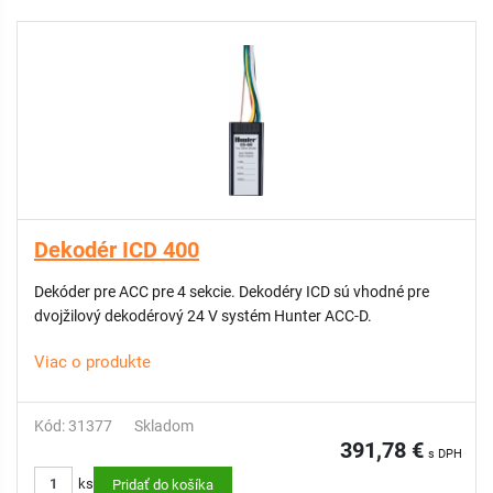
Dekodér ICD 400
Dekóder pre ACC pre 4 sekcie. Dekodéry ICD sú vhodné pre
dvojžilový dekodérový 24 V systém Hunter ACC-D.
Viac o produkte
Kód: 31377
Skladom
391,78 €
s DPH
ks
Pridať do košíka