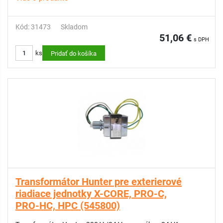
Kód: 31473
Skladom
51,06 €
s DPH
ks
Pridať do košíka
Transformátor Hunter pre exterierové
riadiace jednotky X-CORE, PRO-C,
PRO-HC, HPC (545800)