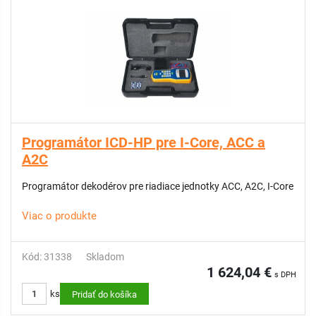
Programátor ICD-HP pre I-Core, ACC a
A2C
Programátor dekodérov pre riadiace jednotky ACC, A2C, I-Core
Viac o produkte
Kód: 31338
Skladom
1 624,04 €
s DPH
ks
Pridať do košíka