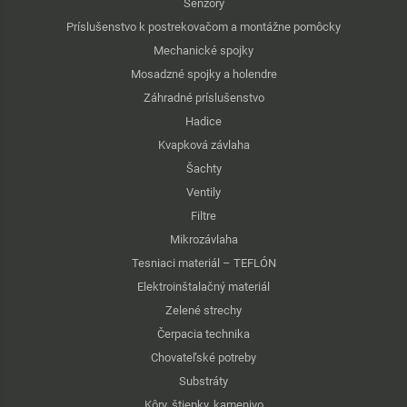
Senzory
Príslušenstvo k postrekovačom a montážne pomôcky
Mechanické spojky
Mosadzné spojky a holendre
Záhradné príslušenstvo
Hadice
Kvapková závlaha
Šachty
Ventily
Filtre
Mikrozávlaha
Tesniaci materiál – TEFLÓN
Elektroinštalačný materiál
Zelené strechy
Čerpacia technika
Chovateľské potreby
Substráty
Kôry, štiepky, kamenivo