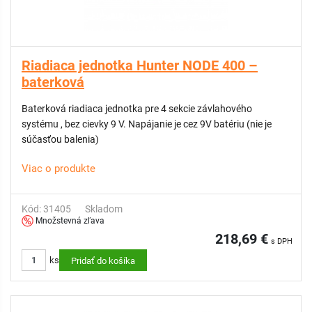
Riadiaca jednotka Hunter NODE 400 –
baterková
Baterková riadiaca jednotka pre 4 sekcie závlahového
systému , bez cievky 9 V. Napájanie je cez 9V batériu (nie je
súčasťou balenia)
Viac o produkte
Kód: 31405
Skladom
Množstevná zľava
218,69 €
s DPH
ks
Pridať do košíka