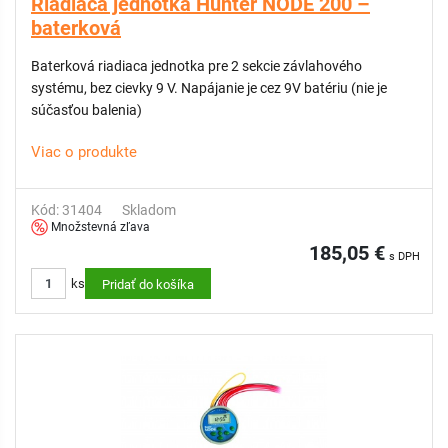
Riadiaca jednotka Hunter NODE 200 –
baterková
Baterková riadiaca jednotka pre 2 sekcie závlahového
systému, bez cievky 9 V. Napájanie je cez 9V batériu (nie je
súčasťou balenia)
Viac o produkte
Kód: 31404
Skladom
Množstevná zľava
185,05 €
s DPH
ks
Pridať do košíka