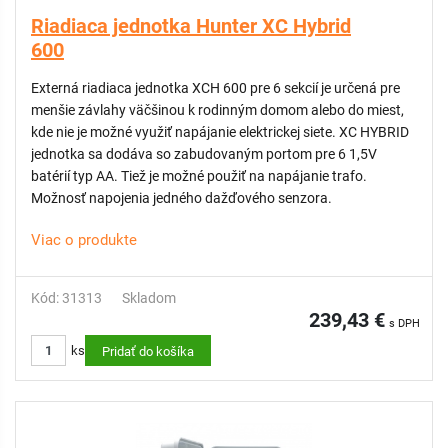
Riadiaca jednotka Hunter XC Hybrid
600
Externá riadiaca jednotka XCH 600 pre 6 sekcií je určená pre
menšie závlahy väčšinou k rodinným domom alebo do miest,
kde nie je možné využiť napájanie elektrickej siete. XC HYBRID
jednotka sa dodáva so zabudovaným portom pre 6 1,5V
batérií typ AA. Tiež je možné použiť na napájanie trafo.
Možnosť napojenia jedného dažďového senzora.
Viac o produkte
Kód: 31313
Skladom
239,43 €
s DPH
ks
Pridať do košíka