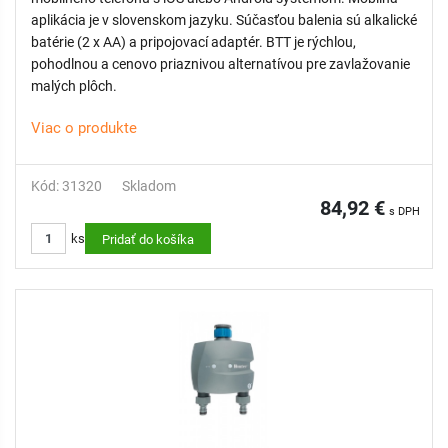
aplikácia je v slovenskom jazyku. Súčasťou balenia sú alkalické
batérie (2 x AA) a pripojovací adaptér. BTT je rýchlou,
pohodlnou a cenovo priaznivou alternatívou pre zavlažovanie
malých plôch.
Viac o produkte
Kód: 31320
Skladom
84,92 €
s DPH
ks
Pridať do košíka