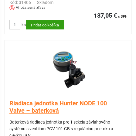
Kód: 31406
Skladom
Množstevná zľava
137,05 €
s DPH
ks
Pridať do košíka
Riadiaca jednotka Hunter NODE 100
Valve – baterková
Baterková riadiaca jednotka pre 1 sekciu závlahového
systému s ventilom PGV 101 GB s reguláciou prietoku a
cievkou 9 V.