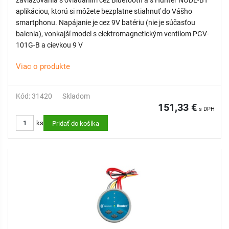
zavlažovania s ovládaním cez Bluetooth a s Hunter NODE-BT
aplikáciou, ktorú si môžete bezplatne stiahnuť do Vášho
smartphonu. Napájanie je cez 9V batériu (nie je súčasťou
balenia), vonkajší model s elektromagnetickým ventilom PGV-
101G-B a cievkou 9 V
Viac o produkte
Kód: 31420
Skladom
151,33 €
s DPH
ks
Pridať do košíka