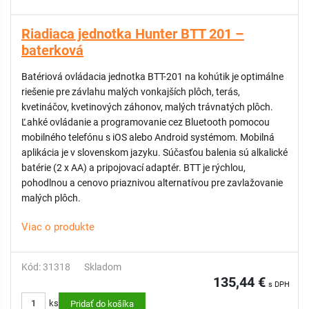
Riadiaca jednotka Hunter BTT 201 –
baterková
Batériová ovládacia jednotka BTT-201 na kohútik je optimálne
riešenie pre závlahu malých vonkajších plôch, terás,
kvetináčov, kvetinových záhonov, malých trávnatých plôch.
Ľahké ovládanie a programovanie cez Bluetooth pomocou
mobilného telefónu s iOS alebo Android systémom. Mobilná
aplikácia je v slovenskom jazyku. Súčasťou balenia sú alkalické
batérie (2 x AA) a pripojovací adaptér. BTT je rýchlou,
pohodlnou a cenovo priaznivou alternatívou pre zavlažovanie
malých plôch.
Viac o produkte
Kód: 31318
Skladom
135,44 €
s DPH
ks
Pridať do košíka