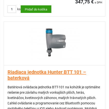
347,75 €
s DPH
ks
Pridať do košíka
Riadiaca jednotka Hunter BTT 101 –
baterková
Batériová ovládacia jednotka BTT-101 na kohútik je optimálne
riešenie pre závlahu malých vonkajších plôch, terás,
kvetináčov, kvetinových záhonov, malých trávnatých plôch.
Ľahké ovládanie a programovanie cez Bluetooth pomocou
mobilného telefónu s iOS alebo Android systémom. Mobilná