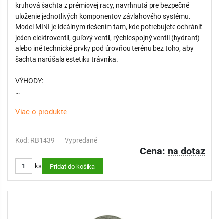
kruhová šachta z prémiovej rady, navrhnutá pre bezpečné
uloženie jednotlivých komponentov závlahového systému.
Model MINI je ideálnym riešením tam, kde potrebujete ochrániť
jeden elektroventil, guľový ventil, rýchlospojný ventil (hydrant)
alebo iné technické prvky pod úrovňou terénu bez toho, aby
šachta narúšala estetiku trávnika.
VÝHODY:
- Vysoká odolnosť v malom formáte: Napriek svojim
Viac o produkte
kompaktným rozmerom je šachta vyrobená z 100%
recyklovateľného HD-PE (vysokohustotný polyetylén), ktorý
poskytuje vynikajúcu tuhosť a odolnosť voči tlaku pôdy aj
Kód: RB1439
Vypredané
mechanickému poškodeniu.
Cena:
na dotaz
- Bezpečný prejazd technikou: Poklop je vybavený skosenými
ks
hranami, čo je kľúčový bezpečnostný prvok. Chráni šachtu
Pridať do košíka
pred priamym nárazom nožov kosačky alebo poškodením pri
prejazde záhradnej techniky.
- Ochrana "Hmyz-Stop": Premyslený dizajn otvoru pre skrutku v
poklope minimalizuje voľný priestor, čím efektívne zabraňuje