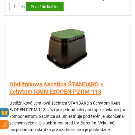
Odolná konštrukcia
ks
Nízka hmotnosť a jednoduchá manipulácia
Pridať do košíka
Rýchla, bezproblémová a cenovo výhodná inštalácia
Obdĺžniková šachtica ŠTANDARD s
úchytom RAIN EzOPEN PZRM 113
Obdĺžniková ventilová šachtica ŠTANDARD s úchytom RAIN
EzOPEN PZRM 113 slúži pre jednoduchý prístup k závlahovým
komponentom. Šachtica sa umiestňuje pod terén je ukončená
zeleným veko a je s ochranou pred UV žiarením. Veko má
bezpečnostnú skrutku pre uzatvorenie a je pochôdzne.