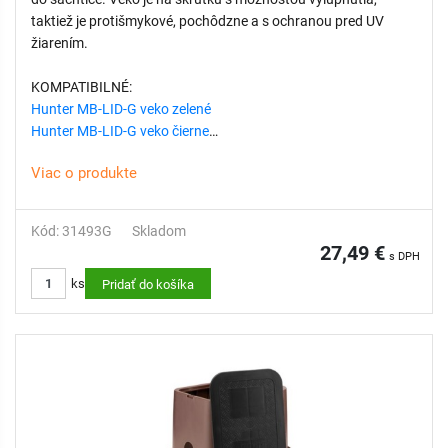
taktiež je protišmykové, pochôdzne a s ochranou pred UV
žiarením.
KOMPATIBILNÉ:
Hunter MB-LID-G veko zelené
Hunter MB-LID-G veko čierne
Hunter MB-LID-G veko hnedé
Viac o produkte
VÝHODY:
Kód: 31493G
Skladom
Jednoduchý prístup k podzemným riadiacim ventilom
27,49 €
s DPH
závlahového systému
ks
Chráni kľúčové komponenty závlahy
Pridať do košíka
Odolná konštrukcia
Nízka hmotnosť a jednoduchá manipulácia
Rýchla, bezproblémová a cenovo výhodná inštalácia