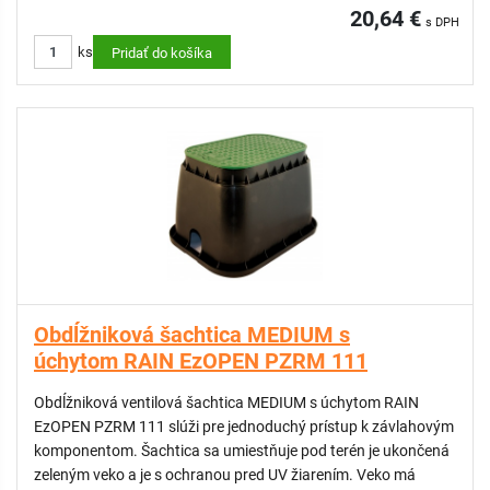
20,64 €
s DPH
ks
Pridať do košíka
Obdĺžniková šachtica MEDIUM s
úchytom RAIN EzOPEN PZRM 111
Obdĺžniková ventilová šachtica MEDIUM s úchytom RAIN
EzOPEN PZRM 111 slúži pre jednoduchý prístup k závlahovým
komponentom. Šachtica sa umiestňuje pod terén je ukončená
zeleným veko a je s ochranou pred UV žiarením. Veko má