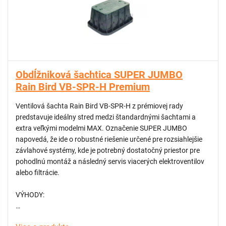
šachty.
- Ekologická a odolná konštrukcia: Vyrobená zo 100%
recyklovateľného HD-PE (vysokohustotný polyetylén). Tento
materiál je známy svojou extrémnou húževnatosťou,
mrazuvzdornosťou a odolnosťou voči chemickým látkam v
pôde.
- Zjednodušená inštalácia: Integrované krytky otvorov pre
Obdĺžniková šachtica SUPER JUMBO
potrubie sú ľahko odstrániteľné, čo výrazne skracuje čas
Rain Bird VB-SPR-H Premium
montáže bez potreby používať špeciálne rezné náradie.
Ventilová šachta Rain Bird VB-SPR-H z prémiovej rady
predstavuje ideálny stred medzi štandardnými šachtami a
extra veľkými modelmi MAX. Označenie SUPER JUMBO
napovedá, že ide o robustné riešenie určené pre rozsiahlejšie
závlahové systémy, kde je potrebný dostatočný priestor pre
pohodlnú montáž a následný servis viacerých elektroventilov
alebo filtrácie.
VÝHODY:
- Nadštandardná odolnosť: Šachta je vyrobená zo 100%