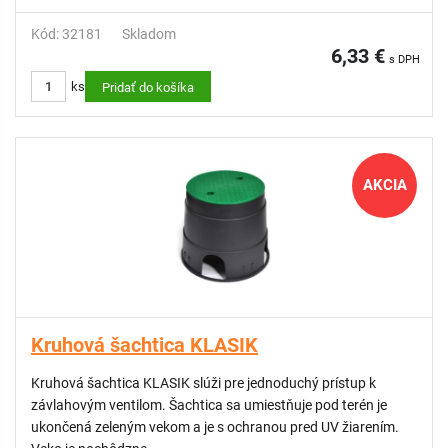
závlahového systému
Chráni kľúčové komponenty závlahy
Kód: 32181
Skladom
Odolná konštrukcia
6,33 €
s DPH
Nízka hmotnosť a jednoduchá manipulácia
ks
Rýchla, bezproblémová a cenovo výhodná inštalácia
Pridať do košíka
AKCIA
Kruhová šachtica KLASIK
Kruhová šachtica KLASIK slúži pre jednoduchý prístup k
závlahovým ventilom. Šachtica sa umiestňuje pod terén je
ukončená zeleným vekom a je s ochranou pred UV žiarením.