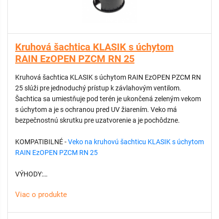
Kruhová šachtica KLASIK s úchytom
RAIN EzOPEN PZCM RN 25
Kruhová šachtica KLASIK s úchytom RAIN EzOPEN PZCM RN
25 slúži pre jednoduchý prístup k závlahovým ventilom.
Šachtica sa umiestňuje pod terén je ukončená zeleným vekom
s úchytom a je s ochranou pred UV žiarením. Veko má
bezpečnostnú skrutku pre uzatvorenie a je pochôdzne.
KOMPATIBILNÉ -
Veko na kruhovú šachticu KLASIK s úchytom
RAIN EzOPEN PZCM RN 25
VÝHODY:
Viac o produkte
Jednoduchý prístup k podzemným riadiacim ventilom
závlahového systému
Chráni kľúčové komponenty závlahy