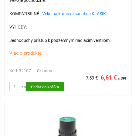
Veko je pochôdzne.
KOMPATIBILNÉ -
Veko na kruhovú šachticu KLASIK
VÝHODY:
Jednoduchý prístup k podzemným riadiacim ventilom
závlahového systému
Viac o produkte
Chráni kľúčové komponenty závlahy
Odolná konštrukcia
Nízka hmotnosť a jednoduchá manipulácia
Kód: 32107
Skladom
Rýchla, bezproblémová a cenovo výhodná inštalácia
6,61 €
7,59 €
s DPH
ks
Pridať do košíka