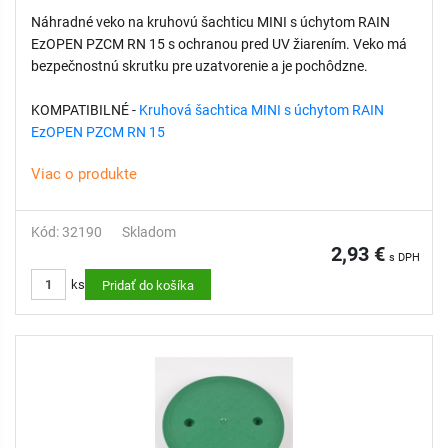
Náhradné veko na kruhovú šachticu MINI s úchytom RAIN
EzOPEN PZCM RN 15 s ochranou pred UV žiarením. Veko má
bezpečnostnú skrutku pre uzatvorenie a je pochôdzne.
KOMPATIBILNÉ -
Kruhová šachtica MINI s úchytom RAIN
EzOPEN PZCM RN 15
Viac o produkte
Kód: 32190
Skladom
2,93 €
s DPH
ks
Pridať do košíka