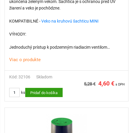
ukončená zeleným vekom. Šachtica je s ochranou pred UV
žiarení a veko je pochôdzne.
KOMPATIBILNÉ -
Veko na kruhovú šachticu MINI
VÝHODY:
Jednoduchý prístup k podzemným riadiacim ventilom
závlahového systému
Viac o produkte
Chráni kľúčové komponenty závlahy
Odolná konštrukcia
Nízka hmotnosť a jednoduchá manipulácia
Kód: 32106
Skladom
Rýchla, bezproblémová a cenovo výhodná inštalácia
4,60 €
5,28 €
s DPH
ks
Pridať do košíka