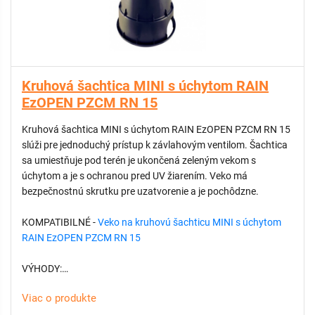
Kruhová šachtica MINI s úchytom RAIN
EzOPEN PZCM RN 15
Kruhová šachtica MINI s úchytom RAIN EzOPEN PZCM RN 15
slúži pre jednoduchý prístup k závlahovým ventilom. Šachtica
sa umiestňuje pod terén je ukončená zeleným vekom s
úchytom a je s ochranou pred UV žiarením. Veko má
bezpečnostnú skrutku pre uzatvorenie a je pochôdzne.
KOMPATIBILNÉ -
Veko na kruhovú šachticu MINI s úchytom
RAIN EzOPEN PZCM RN 15
VÝHODY:
Viac o produkte
Jednoduchý prístup k podzemným riadiacim ventilom