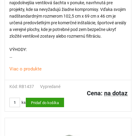
najodolnejšia ventilová šachta v ponuke, navrhnutá pre
projekty, kde sa nevyžadujú žiadne kompromisy. Vďaka svojim
nadštandardným rozmerom 102,5 cm x 69 cm x 46 cm je
určená predovšetkým pre komerčné inštalácie, športové areály
a verejné plochy, kde je potrebné pod zem bezpečne ukryť
zložité ventilové zostavy alebo rozmernú filtráciu.
VÝHODY:
- Maximálny vnútorný priestor: Model MAX ponúka
Viac o produkte
bezkonkurenčnú kapacitu, ktorá umožňuje pohodlnú montáž,
údržbu a servis aj pri väčšom počte elektroventilov alebo pri
použití rozmernejších komponentov závlahového systému.
Kód: RB1437
Vypredané
- Špičková ochrana techniky: Špeciálne skosené hrany poklopu
Cena:
na dotaz
sú navrhnuté tak, aby odolali prejazdu ťažkej záhradnej
ks
techniky a chránili šachtu pred priamym nárazom nožov
Pridať do košíka
kosačiek.
- Čistota vnútorného priestoru: Inovatívne riešenie otvoru pre
skrutku v poklope eliminuje medzery, čím účinne zabraňuje
vniknutiu hmyzu, hlodavcov a nánosov zeminy do vnútra