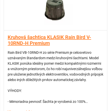
vniknutiu hmyzu, pavúkov a nečistôt do vnútra k technológii.
- Blesková inštalácia: Šachta obsahuje predpripravené, ľahko
vylomiteľné krytky pre prechod potrubia. To výrazne urýchľuje
montáž, keďže nie je potrebné dodatočné vyrezávanie otvorov
náradím.
- Prémiová kvalita Rain Bird: Inovatívny materiál a konštrukcia
zabezpečujú stabilitu a dlhú životnosť celého systému aj v
Kruhová šachtica KLASIK Rain Bird V-
náročnejších podmienkach komerčných a verejných
10RND-H Premium
priestranstiev.
Rain Bird VB-10RND-H zo série Premium je celosvetovo
uznávaným štandardom medzi kruhovými šachtami. Model
KLASIK ponúka ideálny pomer medzi kompaktnými rozmermi
a vnútorným priestorom, čo ho robí najuniverzálnejšou voľbou
pre uloženie jednotlivých elektroventilov, vodovodných prípojok
alebo iných dôležitých prvkov automatickej závlahy.
VÝHODY:
- Mimoriadna pevnosť: Šachta je vyrobená zo 100%
recyklovateľného HD-PE polyetylénu. Tento materiál vyniká