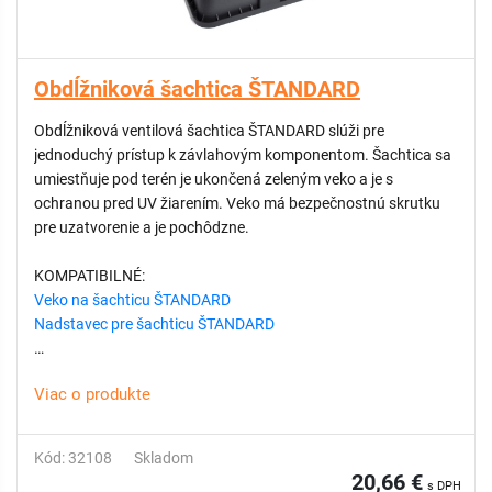
Obdĺžniková šachtica ŠTANDARD
Obdĺžniková ventilová šachtica ŠTANDARD slúži pre
jednoduchý prístup k závlahovým komponentom. Šachtica sa
umiestňuje pod terén je ukončená zeleným veko a je s
ochranou pred UV žiarením. Veko má bezpečnostnú skrutku
pre uzatvorenie a je pochôdzne.
KOMPATIBILNÉ:
Veko na šachticu ŠTANDARD
Nadstavec pre šachticu ŠTANDARD
VÝHODY:
Viac o produkte
Jednoduchý prístup k podzemným riadiacim ventilom
závlahového systému
Kód: 32108
Skladom
Chráni kľúčové komponenty závlahy
20,66 €
s DPH