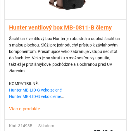
Hunter ventilový box MB-0811-B čierny
Šachtica / ventilový box Hunter je robustná a odolná šachtica
s malou plochou. Slúži pre jednoduchý prístup k závlahovým
komponentom. Presahujúce veko zabraňuje vstupu nečistôt
do šachtice. Veko je na skrutku s možnosťou vylupnutia,
taktiež je protišmykové, pochôdzne a s ochranou pred UV
žiarením.
KOMPATIBILNÉ:
Hunter MB-LID-G veko zelené
Hunter MB-LID-G veko čierne
Hunter MB-LID-G veko hnedé
Viac o produkte
VÝHODY:
Kód: 31493B
Skladom
Jednoduchý prístup k podzemným riadiacim ventilom