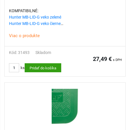
KOMPATIBILNÉ:
Hunter MB-LID-G veko zelené
Hunter MB-LID-G veko čierne
Hunter MB-LID-G veko hnedé
Viac o produkte
VÝHODY:
Kód: 31493
Skladom
Jednoduchý prístup k podzemným riadiacim ventilom
27,49 €
s DPH
závlahového systému
ks
Chráni kľúčové komponenty závlahy
Pridať do košíka
Odolná konštrukcia
Nízka hmotnosť a jednoduchá manipulácia
Rýchla, bezproblémová a cenovo výhodná inštalácia