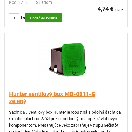
Kód: 32191
Skladom
4,74 €
s DPH
ks
Pridať do košíka
Hunter ventilový box MB-0811-G
zelený
Šachtica / ventilový box Hunter je robustná a odolná šachtica
s malou plochou. Slúži pre jednoduchý prístup k závlahovým
komponentom. Presahujúce veko zabraňuje vstupu nečistôt
do šachtice. Veko je na skrutku s možnosťou vylupnutia,