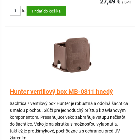
27,49 €
s DPH
závlahového systému
ks
Chráni kľúčové komponenty závlahy
Pridať do košíka
Odolná konštrukcia
Nízka hmotnosť a jednoduchá manipulácia
Rýchla, bezproblémová a cenovo výhodná inštalácia
Hunter ventilový box MB-0811 hnedý
Šachtica / ventilový box Hunter je robustná a odolná šachtica
s malou plochou. Slúži pre jednoduchý prístup k závlahovým
komponentom. Presahujúce veko zabraňuje vstupu nečistôt
do šachtice. Veko je na skrutku s možnosťou vylupnutia,
taktiež je protišmykové, pochôdzne a s ochranou pred UV
žiarením.