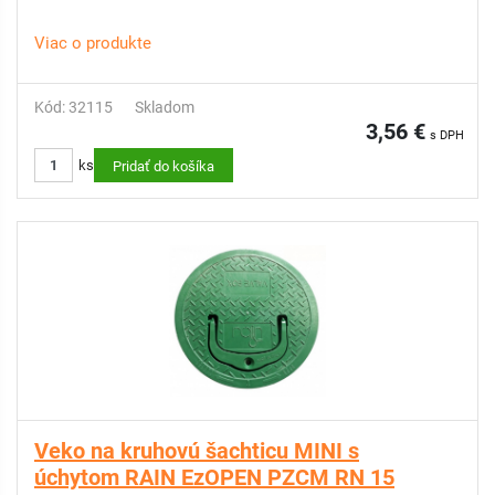
Viac o produkte
Kód: 32115
Skladom
3,56 €
s DPH
ks
Pridať do košíka
Veko na kruhovú šachticu MINI s
úchytom RAIN EzOPEN PZCM RN 15