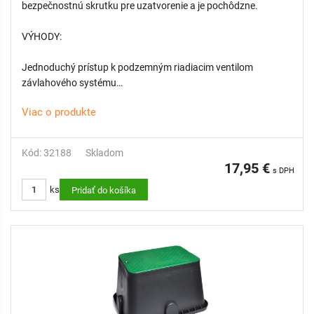
bezpečnostnú skrutku pre uzatvorenie a je pochôdzne.
VÝHODY:
Jednoduchý prístup k podzemným riadiacim ventilom
závlahového systému
Chráni kľúčové komponenty závlahy
Viac o produkte
Odolná konštrukcia
Nízka hmotnosť a jednoduchá manipulácia
Rýchla, bezproblémová a cenovo výhodná inštalácia
Kód: 32188
Skladom
17,95 €
s DPH
ks
Pridať do košíka