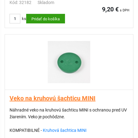
Kód: 32182
Skladom
Odolná konštrukcia
9,20 €
s DPH
Nízka hmotnosť a jednoduchá manipulácia
ks
Rýchla, bezproblémová a cenovo výhodná inštalácia
Pridať do košíka
Veko na kruhovú šachticu MINI
Náhradné veko na kruhovú šachticu MINI s ochranou pred UV
žiarením. Veko je pochôdzne.
KOMPATIBILNÉ -
Kruhová šachtica MINI