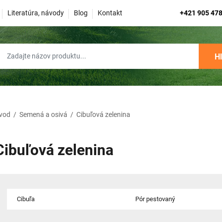
Literatúra, návody
Blog
Kontakt
+421 905 478
H
vod
/
Semená a osivá
/
Cibuľová zelenina
Cibuľová zelenina
Cibuľa
Pór pestovaný