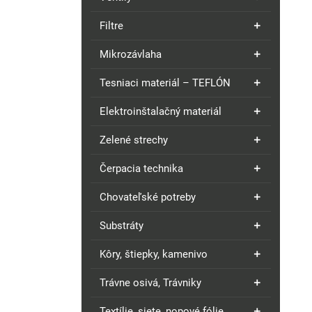
Filtre
Mikrozávlaha
Tesniaci materiál – TEFLÓN
Elektroinštalačný materiál
Zelené strechy
Čerpacia technika
Chovateľské potreby
Substráty
Kôry, štiepky, kamenivo
Trávne osivá, Trávniky
Textílie, siete, nopové fólie