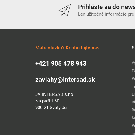
Prihláste sa do news
Len užitočné informácie pre
Máte otázku? Kontaktujte nás
S
+421 905 478 943
V
F
zavlahy@intersad.sk
P
T
JV INTERSAD s.r.o.
E
Na pažiti 6D
R
900 21 Svätý Jur
R
S
P
m