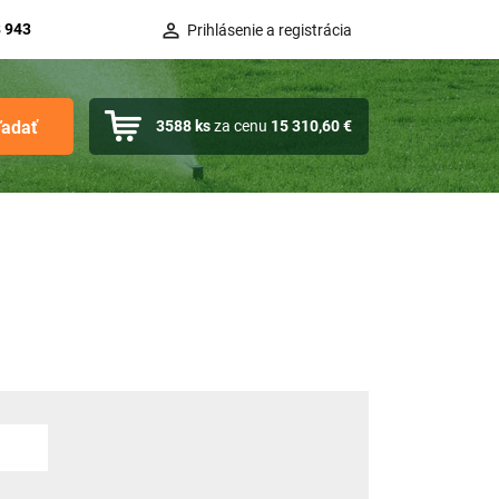
 943
Prihlásenie a registrácia
ľadať
3588
ks
za cenu
15 310,60 €