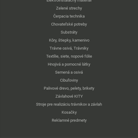
Elektroinštalačný materiál
Zelené strechy
Čerpacia technika
Chovateľské potreby
Substráty
Kôry, štiepky, kamenivo
Trávne osivá, Trávniky
Textílie, siete, nopové fólie
Hnojivá a pomocné látky
Semená a osivá
Cibuľoviny
Palivové drevo, pelety, brikety
Závlahové KITY
Stroje pre realizáciu trávnikov a závlah
Kosačky
Reklamné predmety