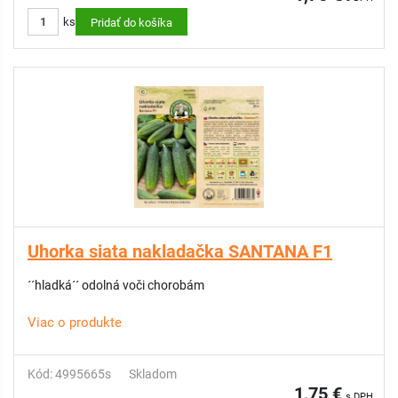
ks
Pridať do košíka
Uhorka siata nakladačka SANTANA F1
´´hladká´´ odolná voči chorobám
Viac o produkte
Kód: 4995665s
Skladom
1,75 €
s DPH