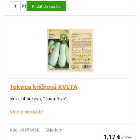
ks
Pridať do košíka
Tekvica kríčková KVETA
biela, lahôdková, ´´špargľová´´
Viac o produkte
Kód: 4995666k
Skladom
1,17 €
s DPH