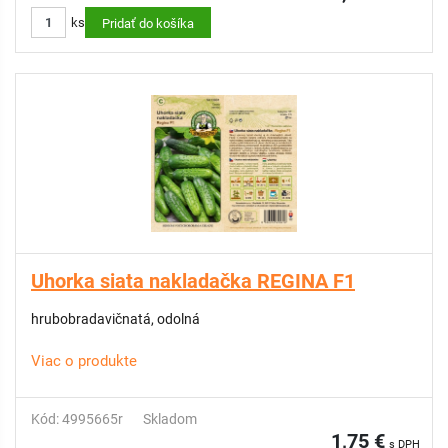
ks
Pridať do košíka
Uhorka siata nakladačka REGINA F1
hrubobradavičnatá, odolná
Viac o produkte
Kód: 4995665r
Skladom
1,75 €
s DPH