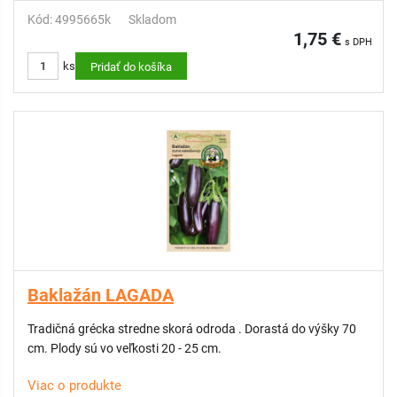
Kód: 4995665k
Skladom
1,75 €
s DPH
ks
Pridať do košíka
Baklažán LAGADA
Tradičná grécka stredne skorá odroda . Dorastá do výšky 70
cm. Plody sú vo veľkosti 20 - 25 cm.
Viac o produkte