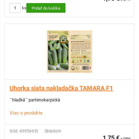
ks
Pridať do košíka
Uhorka siata nakladačka TAMARA F1
´´hladká´´ partenokarpická
Viac o produkte
Kód: 4995665t
Skladom
1,75 €
s DPH