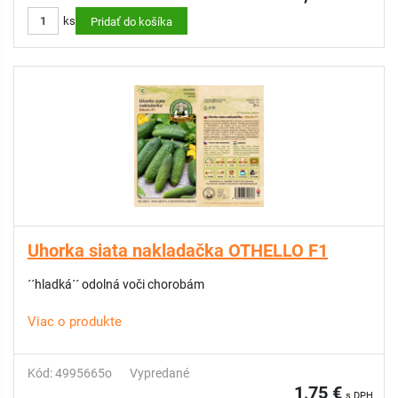
ks
Pridať do košíka
Uhorka siata nakladačka OTHELLO F1
´´hladká´´ odolná voči chorobám
Viac o produkte
Kód: 4995665o
Vypredané
1,75 €
s DPH