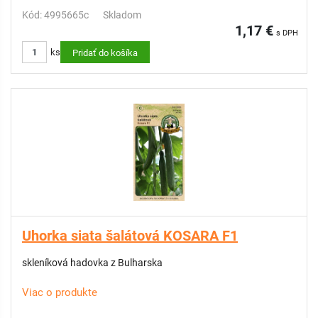
Kód: 4995665c
Skladom
1,17 €
s DPH
ks
Pridať do košíka
Uhorka siata šalátová KOSARA F1
skleníková hadovka z Bulharska
Viac o produkte