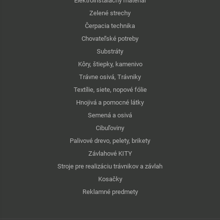
Elektroinštalačný materiál
Zelené strechy
Čerpacia technika
Chovateľské potreby
Substráty
Kôry, štiepky, kamenivo
Trávne osivá, Trávniky
Textílie, siete, nopové fólie
Hnojivá a pomocné látky
Semená a osivá
Cibuľoviny
Palivové drevo, pelety, brikety
Závlahové KITY
Stroje pre realizáciu trávnikov a závlah
Kosačky
Reklamné predmety