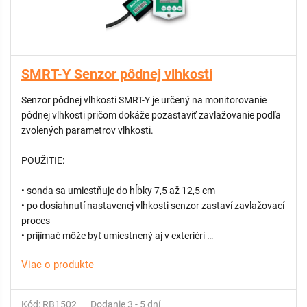
SMRT-Y Senzor pôdnej vlhkosti
Senzor pôdnej vlhkosti SMRT-Y je určený na monitorovanie
pôdnej vlhkosti pričom dokáže pozastaviť zavlažovanie podľa
zvolených parametrov vlhkosti.
POUŽITIE:
• sonda sa umiestňuje do hĺbky 7,5 až 12,5 cm
• po dosiahnutí nastavenej vlhkosti senzor zastaví zavlažovací
proces
• prijímač môže byť umiestnený aj v exteriéri
• súčasťou balenia je kábel a skrutky
Viac o produkte
• senzor je kompatibilný s akoukoľvek riadiacou jednotkou
RAIN BIRD 24/230 V
Kód: RB1502
Dodanie 3 - 5 dní