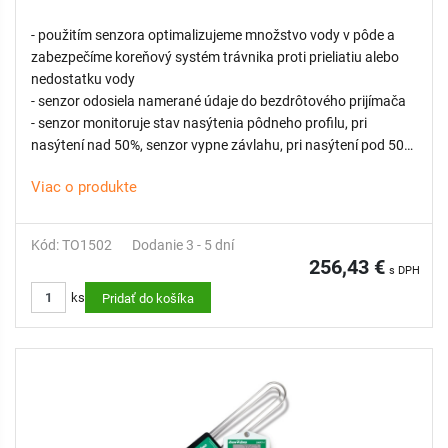
- použitím senzora optimalizujeme množstvo vody v pôde a
zabezpečíme koreňový systém trávnika proti prieliatiu alebo
nedostatku vody
- senzor odosiela namerané údaje do bezdrôtového prijímača
- senzor monitoruje stav nasýtenia pôdneho profilu, pri
nasýtení nad 50%, senzor vypne závlahu, pri nasýtení pod 50%,
senzor umožní spustenie závlahy
Viac o produkte
- senzor automaticky zistí typ pôdy a podľa toho upraví
výpočty
- inštalácia senzora bez nutnosti kopania
Kód: TO1502
Dodanie 3 - 5 dní
- senzor monitoruje aj teplotu pôdy, pri nízkych teplotách 2-7
256,43 €
s DPH
°C dokáže vypnúť závlahu
ks
- maximálna vzdialenosť medzi senzorom a prijímačom je 152
Pridať do košíka
m
- pri zazimovaní systému sa senzor vyradí pomocou funkcie
inteligentného obtoku na užívateľom definovanú dobu
- voliteľná funkcia oneskorenia cyklu zabezpečí pri zapnutí
senzora dokončenie zavlažovania ostatných zón, keď je
riadiaca jednotka uprostred zavlažovacieho cyklu