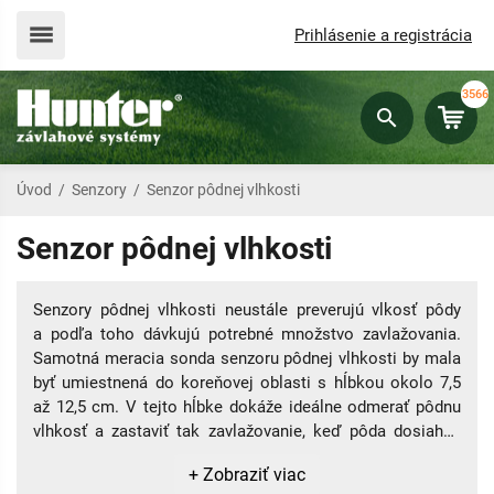
Prihlásenie a registrácia
3566
Úvod
/
Senzory
/
Senzor pôdnej vlhkosti
Senzor pôdnej vlhkosti
Senzory pôdnej vlhkosti neustále preverujú vlkosť pôdy
a podľa toho dávkujú potrebné množstvo zavlažovania.
Samotná meracia sonda senzoru pôdnej vlhkosti by mala
byť umiestnená do koreňovej oblasti s hĺbkou okolo 7,5
až 12,5 cm. V tejto hĺbke dokáže ideálne odmerať pôdnu
vlhkosť a zastaviť tak zavlažovanie, keď pôda dosiahne
požadované množstvo vlhkosti. Okrem šetrenia vody tak
+ Zobraziť viac
dokážu senzory pôdnej vlhkosti zabrániť aj rôznym