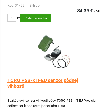
Kód: 31438
Skladom
84,39 €
s DPH
ks
Pridať do košíka
TORO PSS-KIT-EU senzor pôdnej
vlhkosti
Bezkáblový senzor vlhkosti pôdy TORO PSS-KIT-EU Precision
soil sensor k riadiacim jednotkám TORO.