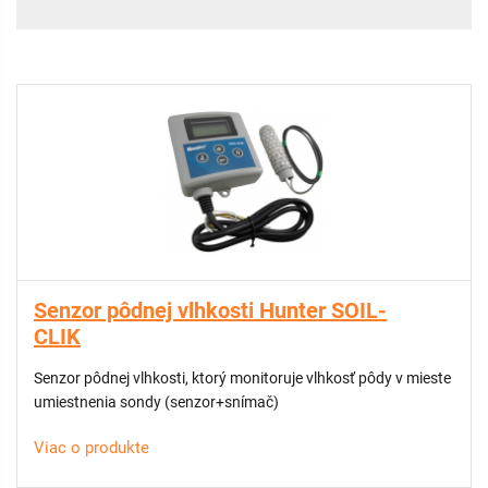
chorobám rastlín spôsobeným nadmerným polievaním.
Tento senzor je možné prepojiť aj s ostanými senzormi
v ponuke, napr. s dažďovým senzorom.
Senzor pôdnej vlhkosti Hunter SOIL-
CLIK
Senzor pôdnej vlhkosti, ktorý monitoruje vlhkosť pôdy v mieste
umiestnenia sondy (senzor+snímač)
Viac o produkte