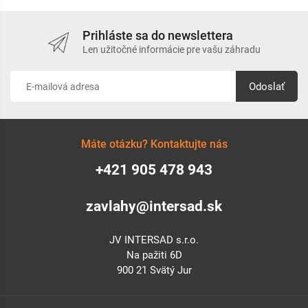
Prihláste sa do newslettera
Len užitočné informácie pre vašu záhradu
Odoslať
Máte otázku? Kontaktujte nás
+421 905 478 943
zavlahy@intersad.sk
JV INTERSAD s.r.o.
Na pažiti 6D
900 21 Svätý Jur