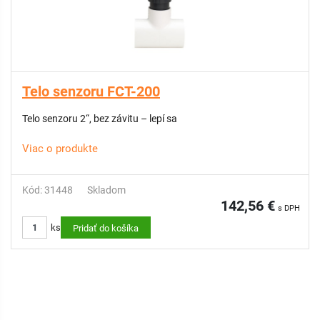
Telo senzoru FCT-200
Telo senzoru 2“, bez závitu – lepí sa
Viac o produkte
Kód: 31448
Skladom
142,56 €
s DPH
ks
Pridať do košíka