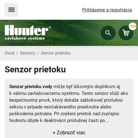
Prihlásenie a registrácia
3588
Úvod
/
Senzory
/
Senzor prietoku
Senzor prietoku
Senzor prietoku vody
môže byť šikovným doplnkom aj
k vášmu zavlažovaciemu systému. Tento senzor slúži ako
bezpečnostný prvok, ktorý dokáže zablokovať príslušnú
sekciu v prípade neočakávaného prasknutia alebo
poškodenia potrubia. Pri zvýšení prietok nad zvyčajnú
hodnotu dôjde k deaktivácii príslušnej časti po
naprogramovanú dobu.
+ Zobraziť viac