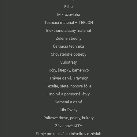
Filtre
Mikrozávlaha
Tesniaci materiál – TEFLÓN
Elektroinštalačný materiál
Zelené strechy
Čerpacia technika
Chovateľské potreby
Substráty
Kôry, štiepky, kamenivo
Trávne osivá, Trávniky
Textílie, siete, nopové fólie
Hnojivá a pomocné látky
Semená a osivá
Cibuľoviny
Palivové drevo, pelety, brikety
Závlahové KITY
Stroje pre realizáciu trávnikov a závlah