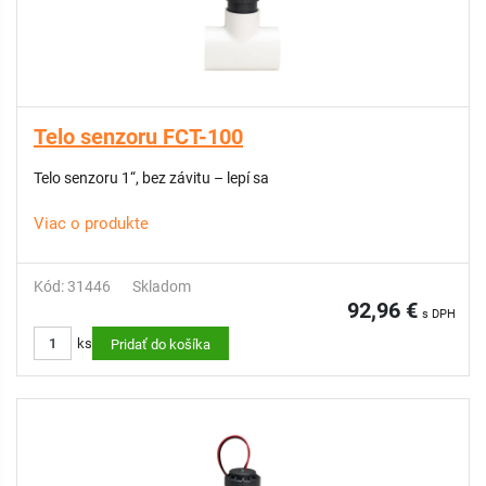
Telo senzoru FCT-100
Telo senzoru 1“, bez závitu – lepí sa
Viac o produkte
Kód: 31446
Skladom
92,96 €
s DPH
ks
Pridať do košíka