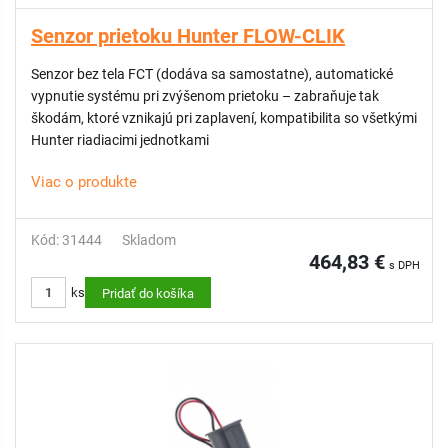
youtube: Hunter Wireless Valve Link: Overview (1 of 12)
Senzor prietoku Hunter FLOW-CLIK
Prevádzková frekvencia: 868 MHz alebo 900 MHz
Senzor bez tela FCT (dodáva sa samostatne), automatické
vypnutie systému pri zvýšenom prietoku – zabraňuje tak
FCC a CE schválené
škodám, ktoré vznikajú pri zaplavení, kompatibilita so všetkými
Hunter riadiacimi jednotkami
Záruka: 5 rokov
Viac o produkte
Potrebné k inštalácii:
Kód: 31444
Skladom
FCT - kus pre inštaláciu na potrubie (produkty s obj. kódom:
464,83 €
s DPH
31446, 31447, 31448)
ks
Pridať do košíka