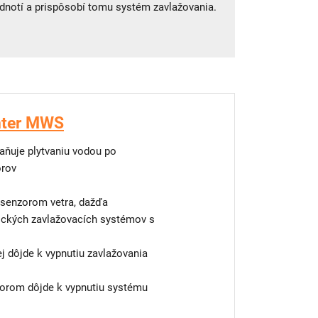
odnotí a prispôsobí tomu systém zavlažovania.
nter MWS
raňuje plytvaniu vodou po
orov
 senzorom vetra, dažďa
ických zavlažovacích systémov s
rej dôjde k vypnutiu zavlažovania
torom dôjde k vypnutiu systému