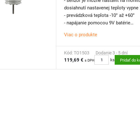
- senzor je možné nastaviť na monitorovanie teploty vzduch
dosiahnutí nastavenej teploty vyp
- prevádzková teplota -10° až +60°
- napájanie pomocou 9V batérie
Viac o produkte
Kód: TO1503
Dodanie 3 - 5 dní
119,69 €
ks
Pridať do k
s DPH