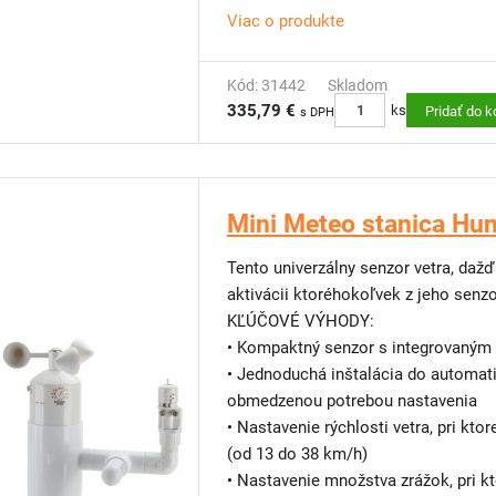
• Montáž: Na 5 cm PVC rúrku alebo 
Viac o produkte
prostredníctvom adaptéra (priložený
Kód: 31442
Skladom
335,79 €
ks
Pridať do k
s DPH
Mini Meteo stanica Hu
Tento univerzálny senzor vetra, daž
aktivácii ktoréhokoľvek z jeho senz
KĽÚČOVÉ VÝHODY:
• Kompaktný senzor s integrovaným
• Jednoduchá inštalácia do automat
obmedzenou potrebou nastavenia
• Nastavenie rýchlosti vetra, pri kto
(od 13 do 38 km/h)
• Nastavenie množstva zrážok, pri k