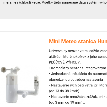
meranie rýchlosti vetre. Všetky tieto namerané dáta systém vyh
Mini Meteo stanica Hu
Univerzálny senzor vetra, dažďa zab
aktivácii ktoréhokoľvek z jeho senz
KĽÚČOVÉ VÝHODY:
• Kompaktný senzor s integrovaným
• Jednoduchá inštalácia do automat
obmedzenou potrebou nastavenia
• Nastavenie rýchlosti vetra, pri kto
(od 13 do 38 km/h)
• Nastavenie množstva zrážok, pri k
(od 3 mm do 19 mm)