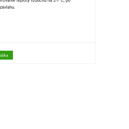
u na 2-7°C, po
ne závlahu.
ošíka