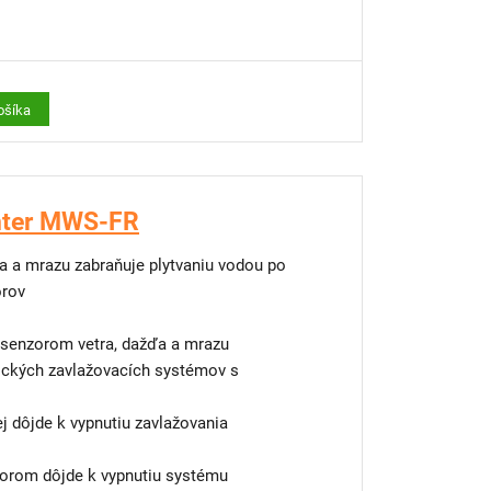
pripevnenie na 1 cm tyč
)
ošíka
nter MWS-FR
ďa a mrazu zabraňuje plytvaniu vodou po
orov
 senzorom vetra, dažďa a mrazu
ických zavlažovacích systémov s
rej dôjde k vypnutiu zavlažovania
torom dôjde k vypnutiu systému