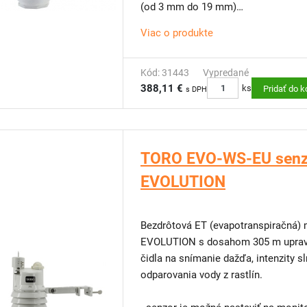
(od 3 mm do 19 mm)
• Automaticky vypne systém, keď te
Viac o produkte
• Montáž: Na 5 cm PVC rúrku alebo 
prostredníctvom adaptéra (priložený
Kód: 31443
Vypredané
388,11 €
ks
Pridať do k
s DPH
TORO EVO-WS-EU senzor
EVOLUTION
Bezdrôtová ET (evapotranspiračná) meteostanica k ria
EVOLUTION s dosahom 305 m upravu
čidla na snímanie dažďa, intenzity slnečného žiarenia a dlhodobého merania
odparovania vody z rastlín.