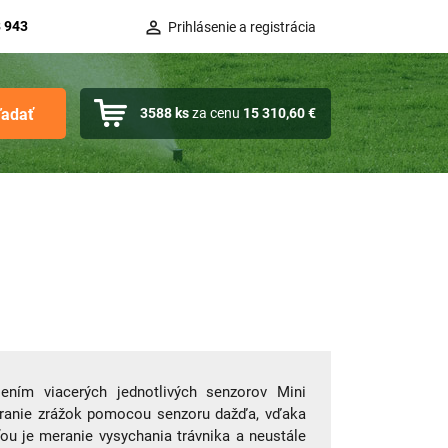
 943
Prihlásenie a registrácia
ľadať
3588
ks
za cenu
15 310,60 €
ením viacerých jednotlivých senzorov Mini
meranie zrážok pomocou senzoru dažďa, vďaka
ou je meranie vysychania trávnika a neustále