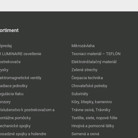
ortiment
ýpredaj
Mikrozávlaha
X LUMINAIRE osvetlenie
Tesniaci materiál – TEFLÓN
ostrekovače
Elektroinštalačný materiál
rysky
Zelené strechy
lektromagnetické ventily
Čerpacia technika
iadiace jednotky
Chovateľské potreby
egulácia tlaku
Substráty
enzory
Kôry, štiepky, kamenivo
ríslušenstvo k postrekovačom a
Trávne osivá, Trávniky
ontážne pomôcky
Textílie, siete, nopové fólie
echanické spojky
Hnojivá a pomocné látky
osadzné spojky a holendre
Semená a osivá