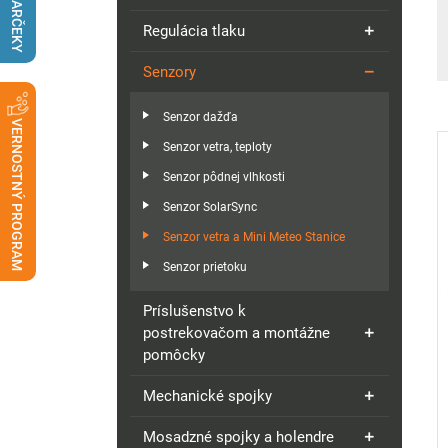
DARČEKY
Regulácia tlaku
Senzory
Senzor dažďa
VERNOSTNÝ PROGRAM
Senzor vetra, teploty
Senzor pôdnej vlhkosti
Senzor SolarSync
Senzor vetra a Mini Meteo Stanice
Senzor prietoku
Príslušenstvo k
postrekovačom a montážne
pomôcky
Mechanické spojky
Mosadzné spojky a holendre