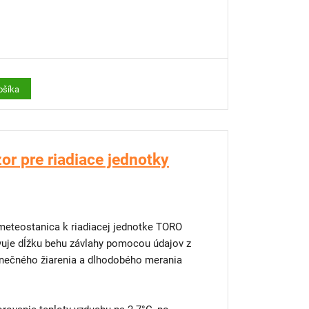
plota poklesne pod 3°C
pripevnenie na 1 cm tyč
ošíka
 pre riadiace jednotky
diacej jednotke TORO
je dĺžku behu závlahy pomocou údajov z