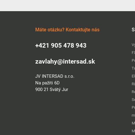
Máte otázku? Kontaktujte nás
S
+421 905 478 943
V
F
zavlahy@intersad.sk
P
T
JV INTERSAD s.r.o.
E
Na pažiti 6D
R
900 21 Svätý Jur
R
S
P
m
M
M